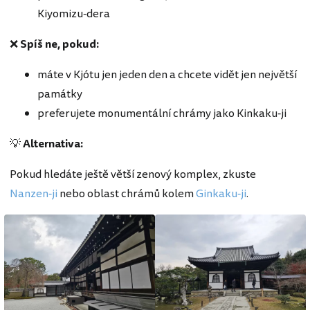
Kiyomizu-dera
❌
Spíš ne, pokud:
máte v Kjótu jen jeden den a chcete vidět jen největší
památky
preferujete monumentální chrámy jako Kinkaku‑ji
💡
Alternativa:
Pokud hledáte ještě větší zenový komplex, zkuste
Nanzen‑ji
nebo oblast chrámů kolem
Ginkaku‑ji
.