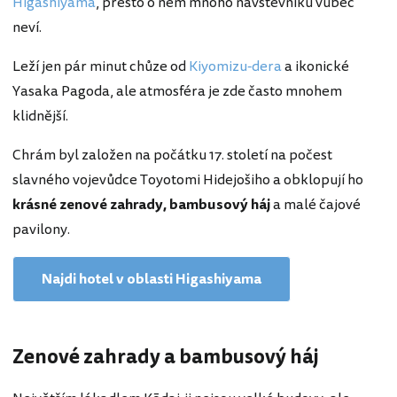
Higashiyama
, přesto o něm mnoho návštěvníků vůbec
neví.
Leží jen pár minut chůze od
Kiyomizu-dera
a ikonické
Yasaka Pagoda, ale atmosféra je zde často mnohem
klidnější.
Chrám byl založen na počátku 17. století na počest
slavného vojevůdce Toyotomi Hidejošiho a obklopují ho
krásné zenové zahrady, bambusový háj
a malé čajové
pavilony.
Najdi hotel v oblasti Higashiyama
Zenové zahrady a bambusový háj