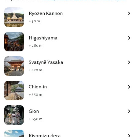
Ryozen Kannon
+ 90 m
Higashiyama
+ 260 m
Svatyně Yasaka
+ 420 m
Chion-in
+ 550 m
Gion
+ 650 m
Kiyomizu-dera