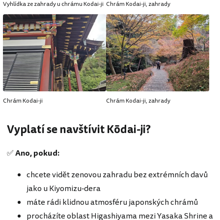
Vyhlídka ze zahrady u chrámu Kodai-ji
Chrám Kodai-ji, zahrady
Chrám Kodai-ji
Chrám Kodai-ji, zahrady
Vyplatí se navštívit Kōdai-ji?
✅
Ano, pokud:
chcete vidět zenovou zahradu bez extrémních davů
jako u Kiyomizu-dera
máte rádi klidnou atmosféru japonských chrámů
procházíte oblast Higashiyama mezi Yasaka Shrine a