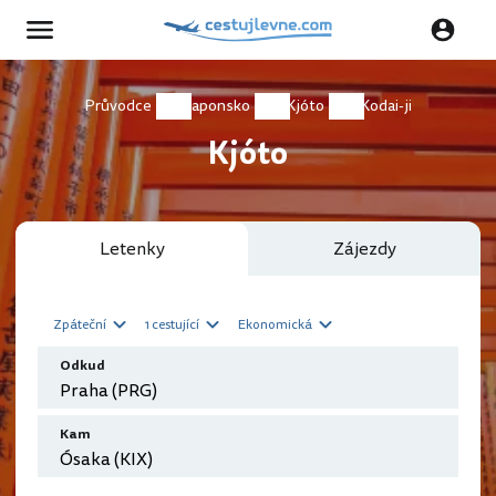
Průvodce
Japonsko
Kjóto
Kodai-ji
Kjóto
Letenky
Zájezdy
Zpáteční
1 cestující
Ekonomická
Odkud
Kam