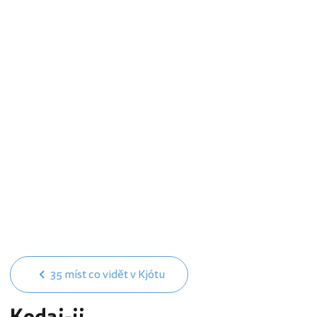
35 míst co vidět v Kjótu