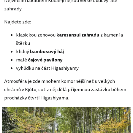
Největším lákadlem Kōdai-ji nejsou velké budovy, ale
zahrady.
Najdete zde:
klasickou zenovou
karesansui zahradu
z kamení a
štěrku
klidný
bambusový háj
malé
čajové pavilony
vyhlídku na část Higashiyamy
Atmosféra je zde mnohem komornější než u velkých
chrámů v Kjótu, což z něj dělá příjemnou zastávku během
procházky čtvrtí Higashiyama.