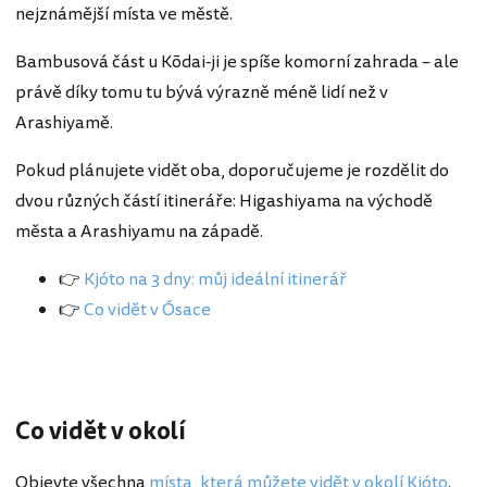
nejznámější místa ve městě.
Bambusová část u Kōdai-ji je spíše komorní zahrada – ale
právě díky tomu tu bývá výrazně méně lidí než v
Arashiyamě.
Pokud plánujete vidět oba, doporučujeme je rozdělit do
dvou různých částí itineráře: Higashiyama na východě
města a Arashiyamu na západě.
👉
Kjóto na 3 dny: můj ideální itinerář
👉
Co vidět v Ósace
Co vidět v okolí
Objevte všechna
místa, která můžete vidět v okolí Kjóto
.