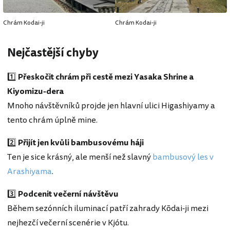
Chrám Kodai-ji
Chrám Kodai-ji
Nejčastější chyby
1️⃣
Přeskočit chrám při cestě mezi Yasaka Shrine a
Kiyomizu-dera
Mnoho návštěvníků projde jen hlavní ulici Higashiyamy a
tento chrám úplně mine.
2️⃣
Přijít jen kvůli bambusovému háji
Ten je sice krásný, ale menší než slavný
bambusový les v
Arashiyama
.
3️⃣
Podcenit večerní návštěvu
Během sezónních iluminací patří zahrady Kōdai-ji mezi
nejhezčí večerní scenérie v Kjótu.