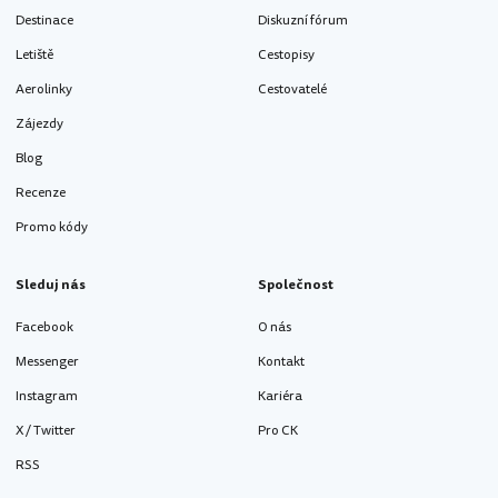
Destinace
Diskuzní fórum
Letiště
Cestopisy
Aerolinky
Cestovatelé
Zájezdy
Blog
Recenze
Promo kódy
Sleduj nás
Společnost
Facebook
O nás
Messenger
Kontakt
Instagram
Kariéra
X / Twitter
Pro CK
RSS