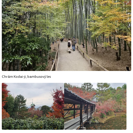
Chrám Kodai-ji, bambusový les