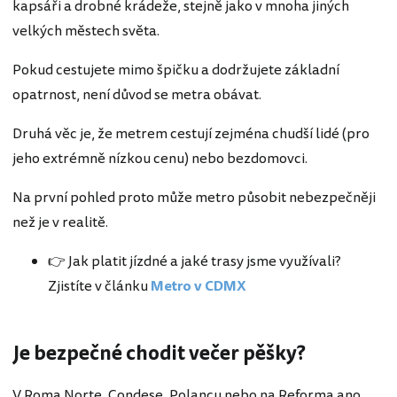
kapsáři a drobné krádeže, stejně jako v mnoha jiných
velkých městech světa.
Pokud cestujete mimo špičku a dodržujete základní
opatrnost, není důvod se metra obávat.
Druhá věc je, že metrem cestují zejména chudší lidé (pro
jeho extrémně nízkou cenu) nebo bezdomovci.
Na první pohled proto může metro působit nebezpečněji
než je v realitě.
👉 Jak platit jízdné a jaké trasy jsme využívali?
Zjistíte v článku
Metro v CDMX
Je bezpečné chodit večer pěšky?
V Roma Norte, Condese, Polancu nebo na Reforma ano.