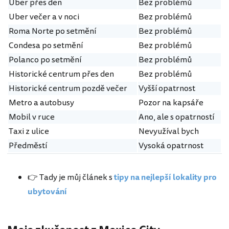
Uber přes den
Bez problémů
Uber večer a v noci
Bez problémů
Roma Norte po setmění
Bez problémů
Condesa po setmění
Bez problémů
Polanco po setmění
Bez problémů
Historické centrum přes den
Bez problémů
Historické centrum pozdě večer
Vyšší opatrnost
Metro a autobusy
Pozor na kapsáře
Mobil v ruce
Ano, ale s opatrností
Taxi z ulice
Nevyužíval bych
Předměstí
Vysoká opatrnost
👉 Tady je můj článek s
tipy na nejlepší lokality pro
ubytování