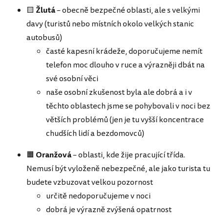
🟨
Žlutá
– obecně bezpečné oblasti, ale s velkými
davy (turistů nebo místních okolo velkých stanic
autobusů)
časté kapesní krádeže, doporučujeme nemít
telefon moc dlouho v ruce a výrazněji dbát na
své osobní věci
naše osobní zkušenost byla ale dobrá a i v
těchto oblastech jsme se pohybovali v noci bez
větších problémů (jen je tu vyšší koncentrace
chudších lidí a bezdomovců)
🟧
Oranžová
– oblasti, kde žije pracující třída.
Nemusí být vyloženě nebezpečné, ale jako turista tu
budete vzbuzovat velkou pozornost
určitě nedoporučujeme v noci
dobrá je výrazně zvýšená opatrnost