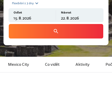
Flexibilní ± 3 dny
Odlet
Návrat
Mexico City
Co vidět
Aktivity
Poč