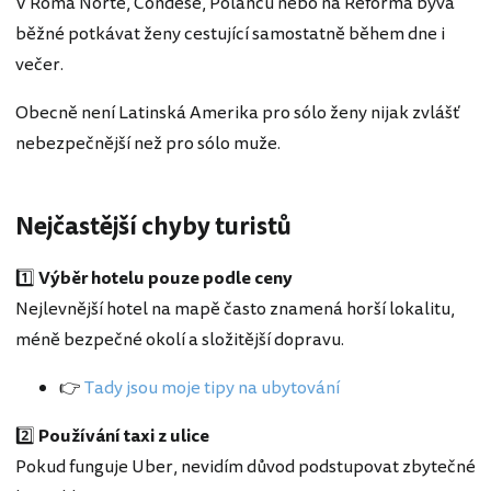
V Roma Norte, Condese, Polancu nebo na Reforma bývá
běžné potkávat ženy cestující samostatně během dne i
večer.
Obecně není Latinská Amerika pro sólo ženy nijak zvlášť
nebezpečnější než pro sólo muže.
Nejčastější chyby turistů
1️⃣
Výběr hotelu pouze podle ceny
Nejlevnější hotel na mapě často znamená horší lokalitu,
méně bezpečné okolí a složitější dopravu.
👉
Tady jsou moje tipy na ubytování
2️⃣
Používání taxi z ulice
Pokud funguje Uber, nevidím důvod podstupovat zbytečné