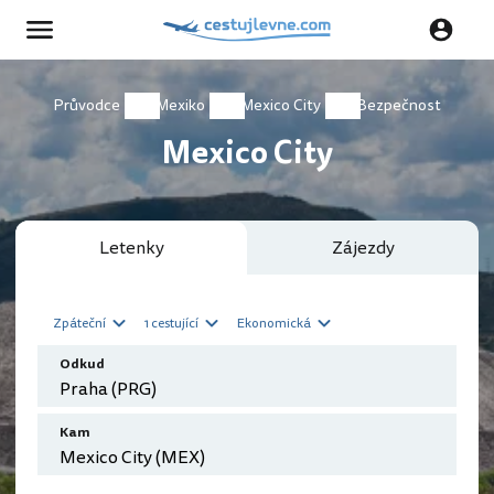
Průvodce
Mexiko
Mexico City
Bezpečnost
Mexico City
Letenky
Zájezdy
Zpáteční
1 cestující
Ekonomická
Odkud
Kam