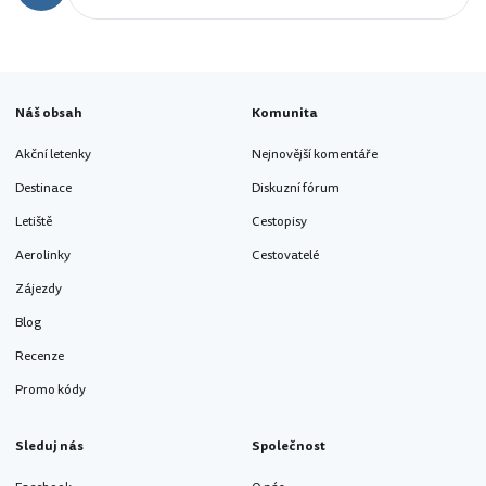
Náš obsah
Komunita
Akční letenky
Nejnovější komentáře
Destinace
Diskuzní fórum
Letiště
Cestopisy
Aerolinky
Cestovatelé
Zájezdy
Blog
Recenze
Promo kódy
Sleduj nás
Společnost