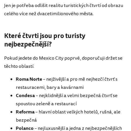
Jen je potřeba odlišit realitu turistických čtvrtí od obrazu
celého více než dvacetimilionového města.
Které čtvrti jsou pro turisty
nejbezpečnější?
Pokud jedete do Mexico City poprvé, doporučuji držet se
těchto oblastí.
Roma Norte
– nejživější a pro mě nejhezčí čtvrť s
restauracemi, bary a kavárnami
Condesa
– nejklidnější a velmi bezpečná čtvrť se
spoustou zeleně a restaurací
Reforma
– hlavní oblast velkých hotelů, rušná, ale
bezpečná
Polanco
– nejluxusnější a jedna z nejbezpečnějších