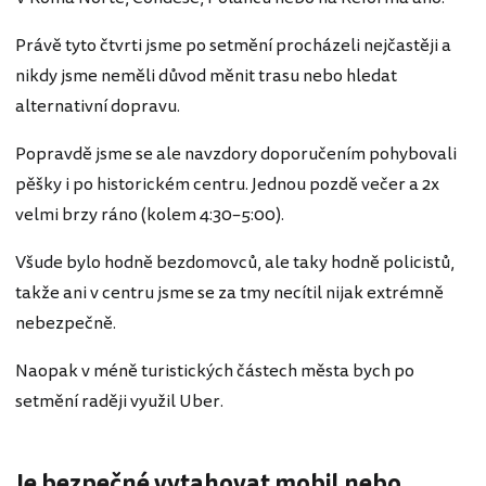
Právě tyto čtvrti jsme po setmění procházeli nejčastěji a
nikdy jsme neměli důvod měnit trasu nebo hledat
alternativní dopravu.
Popravdě jsme se ale navzdory doporučením pohybovali
pěšky i po historickém centru. Jednou pozdě večer a 2x
velmi brzy ráno (kolem 4:30–5:00).
Všude bylo hodně bezdomovců, ale taky hodně policistů,
takže ani v centru jsme se za tmy necítil nijak extrémně
nebezpečně.
Naopak v méně turistických částech města bych po
setmění raději využil Uber.
Je bezpečné vytahovat mobil nebo