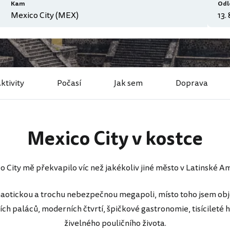
Kam
Odl
ktivity
Počasí
Jak sem
Doprava
Mexico City v kostce
 City mě překvapilo víc než jakékoliv jiné město v Latinské A
aotickou a trochu nebezpečnou megapoli, místo toho jsem objev
ch paláců, moderních čtvrtí, špičkové gastronomie, tisícileté h
živelného pouličního života.