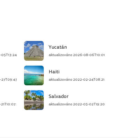
Yucatán
-05T13:24:39+02:00
aktualizováno
2026-08-06T10:01:13+02:00
Haiti
-27T09:43:27+02:00
aktualizováno
2022-02-24T08:21:18+01:00
Salvador
-21T10:07:03+02:00
aktualizováno
2022-05-02T19:20:59+02:00