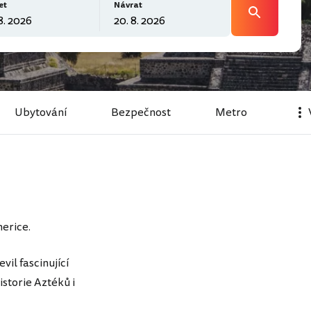
et
Návrat
Ubytování
Bezpečnost
Metro
merice.
il fascinující
istorie Aztéků i