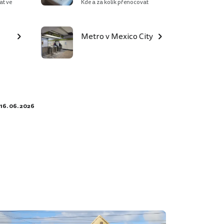
at ve
Kde a za kolik přenocovat
Metro v Mexico City
16. 06. 2026