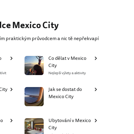
dce Mexico City
ším praktickým průvodcem a nic tě nepřekvapí
o
Co dělat v Mexico
City
tívit
Nejlepší výlety a aktivity
City
Jak se dostat do
Mexico City
co
Ubytování v Mexico
City