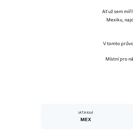
Ať už sem míří
Mexiku, najd
V tomto průvod
Místní pro n
IATA Kód
MEX