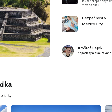
Jak se nejlépe pohybov
měste a okolí
Bezpečnost v
Mexico City
Kryštof Hájek
naposledy aktualizováno
xika
 jsi ty