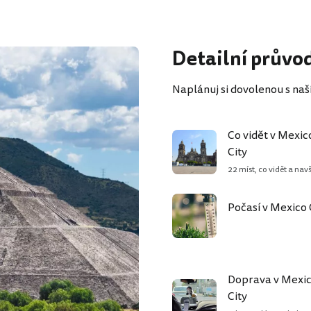
Detailní průvo
Naplánuj si dovolenou s na
Co vidět v Mexic
City
22 míst, co vidět a navš
Počasí v Mexico 
Doprava v Mexi
City