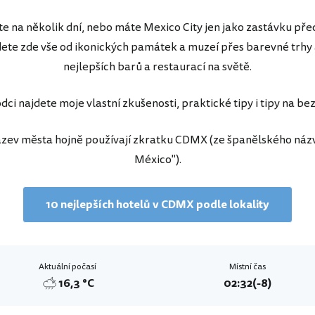
te na několik dní, nebo máte Mexico City jen jako zastávku pře
ete zde vše od ikonických památek a muzeí přes barevné trhy 
nejlepších barů a restaurací na světě.
ci najdete moje vlastní zkušenosti, praktické tipy i tipy na be
ázev města hojně používají zkratku CDMX (ze španělského náz
México").
10 nejlepších hotelů v CDMX podle lokality
Aktuální počasí
Místní čas
16,3 °C
02:32
(-8)