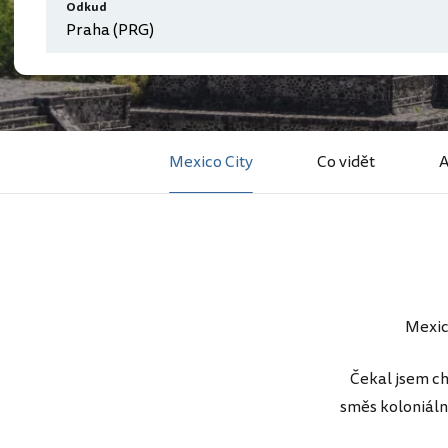
Odkud
Mexico City
Co vidět
A
Mexico
Čekal jsem ch
směs koloniální