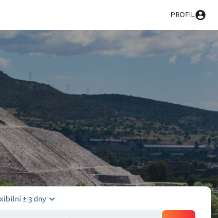
PROFIL
xibilní ± 3 dny