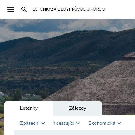
LETENKY
ZÁJEZDY
PRŮVODCI
FÓRUM
Letenky
Zájezdy
Zpáteční
1 cestující
Ekonomická