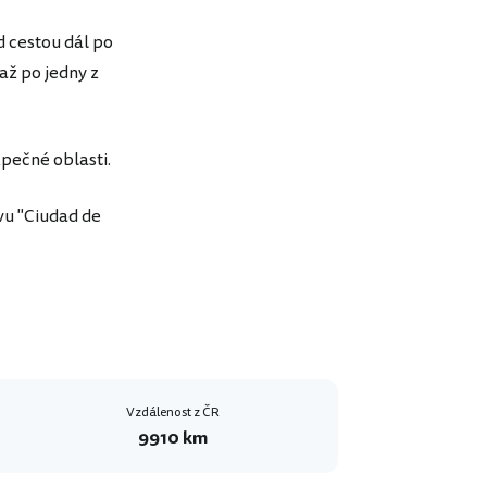
d cestou dál po
až po jedny z
zpečné oblasti.
vu "Ciudad de
Vzdálenost z ČR
9910 km