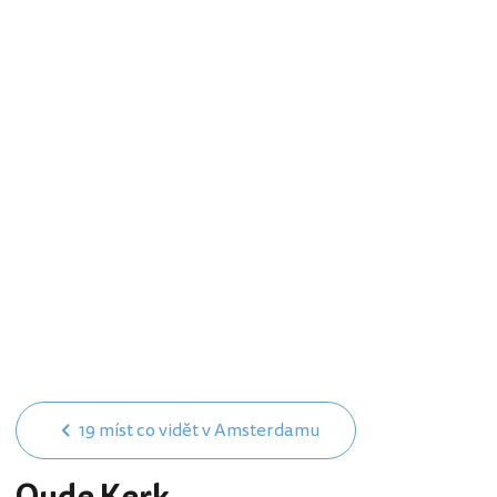
19 míst co vidět v Amsterdamu