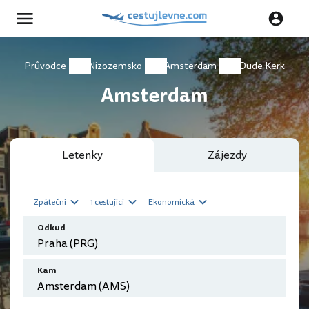
Průvodce
Nizozemsko
Amsterdam
Oude Kerk
Amsterdam
Letenky
Zájezdy
Zpáteční
1 cestující
Ekonomická
Odkud
Kam