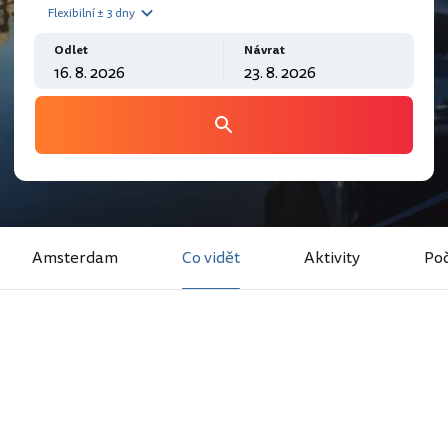
Flexibilní ± 3 dny
Odlet
Návrat
Amsterdam
Co vidět
Aktivity
Poč