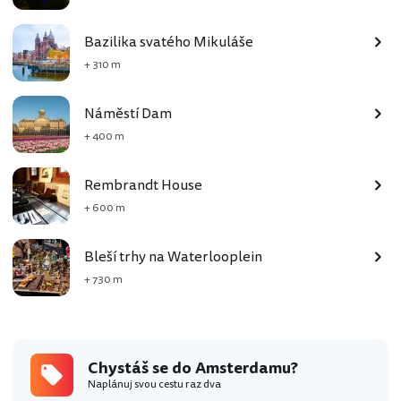
Bazilika svatého Mikuláše
+ 310 m
Náměstí Dam
+ 400 m
Rembrandt House
+ 600 m
Bleší trhy na Waterlooplein
+ 730 m
Chystáš se do Amsterdamu?
Naplánuj svou cestu raz dva