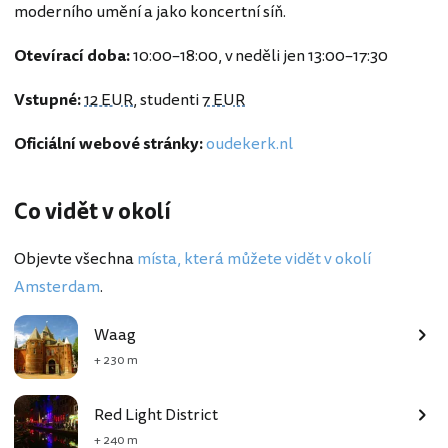
moderního umění a jako koncertní síň.
Otevírací doba:
10:00–18:00, v neděli jen 13:00–17:30
Vstupné:
12 EUR
, studenti
7 EUR
Oficiální webové stránky:
oudekerk.nl
Co vidět v okolí
Objevte všechna
místa, která můžete vidět v okolí
Amsterdam
.
Waag
+ 230 m
Red Light District
+ 240 m