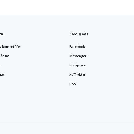
ta
Sleduj nás
ší komentáře
Facebook
 fórum
Messenger
y
Instagram
elé
X / Twitter
RSS