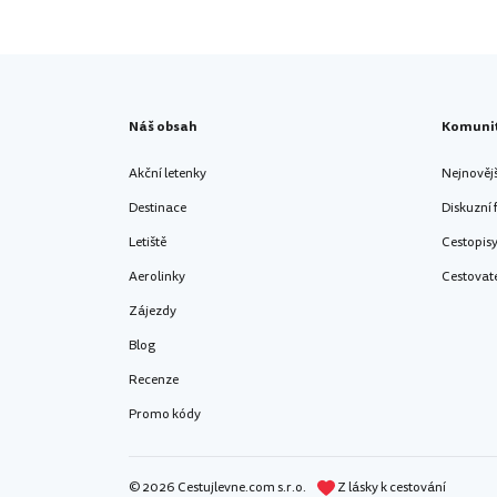
Náš obsah
Komuni
Akční letenky
Nejnověj
Destinace
Diskuzní
Letiště
Cestopis
Aerolinky
Cestovat
Zájezdy
Blog
Recenze
Promo kódy
© 2026 Cestujlevne.com s.r.o.
Z lásky k cestování