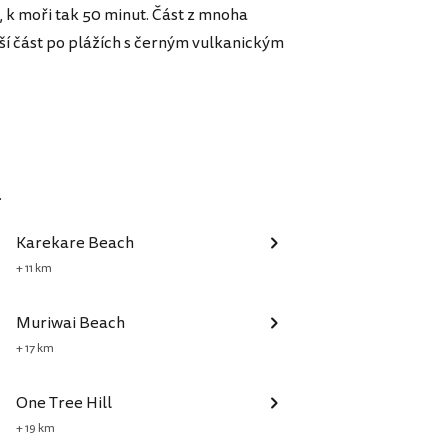
, k moři tak 50 minut. Část z mnoha
í část po plážích s černým vulkanickým
.
Karekare Beach
+ 11 km
Muriwai Beach
+ 17 km
One Tree Hill
+ 19 km