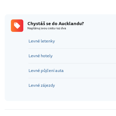
Chystáš se do Aucklandu?
Naplánuj svou cestu raz dva
Levné letenky
Levné hotely
Levné půjčení auta
Levné zájezdy