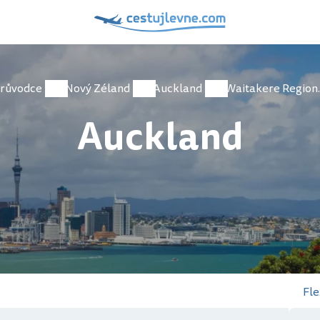
růvodce
Nový Zéland
Auckland
Waitake
Auckland
Fle