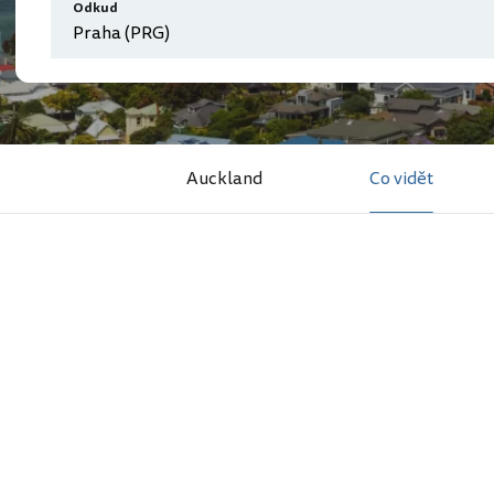
Odkud
Auckland
Co vidět