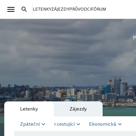
LETENKY
ZÁJEZDY
PRŮVODCI
FÓRUM
P
Letenky
Zájezdy
Zpáteční
1 cestující
Ekonomická