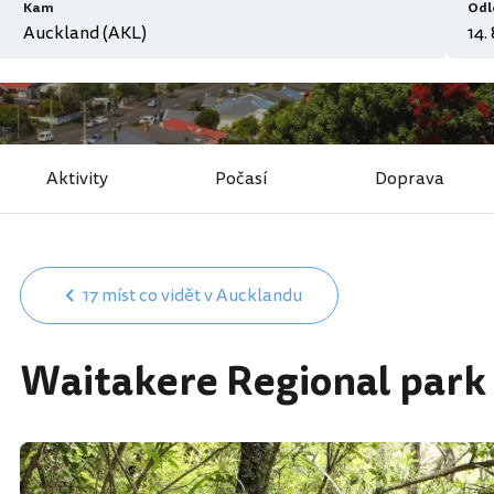
Kam
Odl
Aktivity
Počasí
Doprava
17 míst co vidět v Aucklandu
Waitakere Regional park