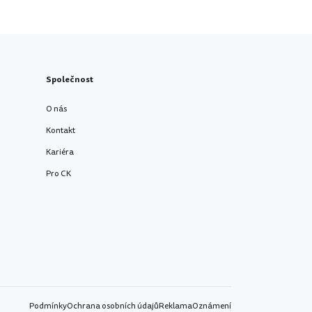
Společnost
O nás
Kontakt
Kariéra
Pro CK
Podmínky
Ochrana osobních údajů
Reklama
Oznámení