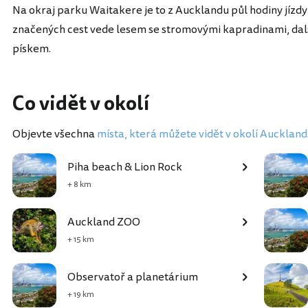
Na okraj parku Waitakere je to z Aucklandu půl hodiny jízdy
značených cest vede lesem se stromovými kapradinami, dalš
pískem.
Co vidět v okolí
Objevte všechna
místa, která můžete vidět v okolí Auckland
Piha beach & Lion Rock
+ 8 km
Auckland ZOO
+ 15 km
Observatoř a planetárium
+ 19 km