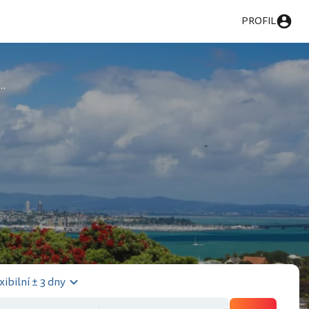
PROFIL
re Regional park
xibilní ± 3 dny