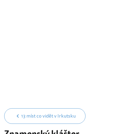
13 míst co vidět v Irkutsku