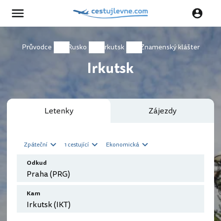
Průvodce
Rusko
Irkutsk
Znamenský klášter
Irkutsk
Letenky
Zájezdy
Zpáteční
1 cestující
Ekonomická
Odkud
Kam