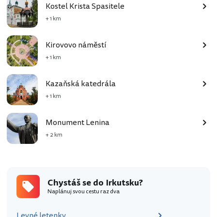
Kostel Krista Spasitele
+ 1 km
Kirovovo náměstí
+ 1 km
Kazaňská katedrála
+ 1 km
Monument Lenina
+ 2 km
Chystáš se do Irkutsku?
Naplánuj svou cestu raz dva
Levné letenky