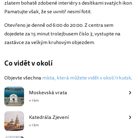
zlatem bohatě zdobené interiéry s desítkami svatých ikon.
Pamatujte však, že se uvnitř nesmí fotit.
Otevřeno je denně od 6:00 do 20:00. Z centra sem
dojedete za 15 minut trolejbusem číslo 3, vystupte na
zastávce za velkým kruhovým objezdem.
Co vidět v okolí
Objevte všechna
místa, která můžete vidět v okolí Irkutsk
.
Moskevská vrata
+ 1 km
Katedrála Zjevení
+ 1 km