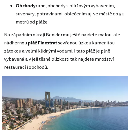
Obchody:
ano, obchody s plážovým vybavením,
suvenýry, potravinami, oblečením aj. ve městě do 50
metrů od pláže
Na západním okraji Benidormu ještě najdete malou, ale
nádhernou
pláž Finestrat
sevřenou úzkou kamenitou
zátokou a velmi klidnými vodami. I tato pláž je plně
vybavená a v její těsné blízkosti tak najdete množství
restaurací i obchodů.