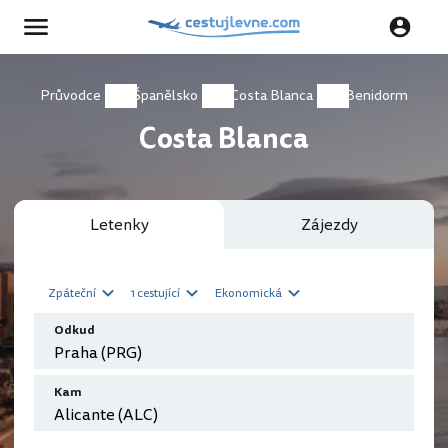
Průvodce
Španělsko
Costa Blanca
Benidorm
Costa Blanca
Letenky
Zájezdy
Zpáteční
1 cestující
Ekonomická
Odkud
Kam