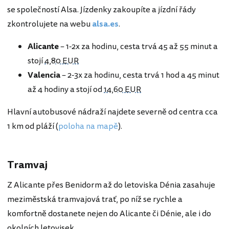
se společností Alsa. Jízdenky zakoupíte a jízdní řády
zkontrolujete na webu
alsa.es
.
Alicante
– 1-2x za hodinu, cesta trvá 45 až 55 minut a
stojí
4,80 EUR
Valencia
– 2-3x za hodinu, cesta trvá 1 hod a 45 minut
až 4 hodiny a stojí od
14,60 EUR
Hlavní autobusové nádraží najdete severně od centra cca
1 km od pláží (
poloha na mapě
).
Tramvaj
Z Alicante přes Benidorm až do letoviska Dénia zasahuje
meziměstská tramvajová trať, po níž se rychle a
komfortně dostanete nejen do Alicante či Dénie, ale i do
okolních letovisek.