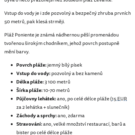
Vstup do vody je i zde pozvolný a bezpečný zhruba prvních
50 metrů, pak klesá strměji.
Pláž Poniente je známá nádhernou pěší promenádou
tvořenou širokým chodníkem, jehož povrch postupně
mění barvy.
Povrch pláže:
jemný bílý písek
Vstup do vody:
pozvolný a bez kamenů
Délka pláže:
3 100 metrů
Šírka pláže:
10-70 metrů
Půjčovny lehátek:
ano, po celé délce pláže (
15 EUR
za 2 lehátka + slunečník)
Záchody a sprchy:
ano, zdarma
Stravování:
ano,
velké množství restaurací, barů a
bister po celé délce pláže