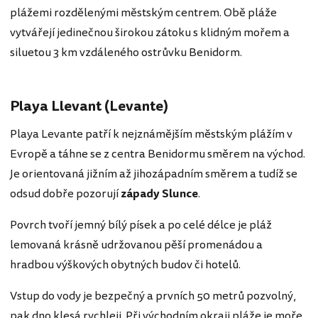
plážemi rozdělenými městským centrem. Obě pláže
vytvářejí jedinečnou širokou zátoku s klidným mořem a
siluetou 3 km vzdáleného ostrůvku Benidorm.
Playa Llevant (Levante)
Playa Levante patří k nejznámějším městským plážím v
Evropě a táhne se z centra Benidormu směrem na východ.
Je orientovaná jižním až jihozápadním směrem a tudíž se
odsud dobře pozorují
západy Slunce
.
Povrch tvoří jemný bílý písek a po celé délce je pláž
lemovaná krásně udržovanou pěší promenádou a
hradbou výškových obytných budov či hotelů.
Vstup do vody je bezpečný a prvních 50 metrů pozvolný,
pak dno klesá rychleji. Při východním okraji pláže je moře