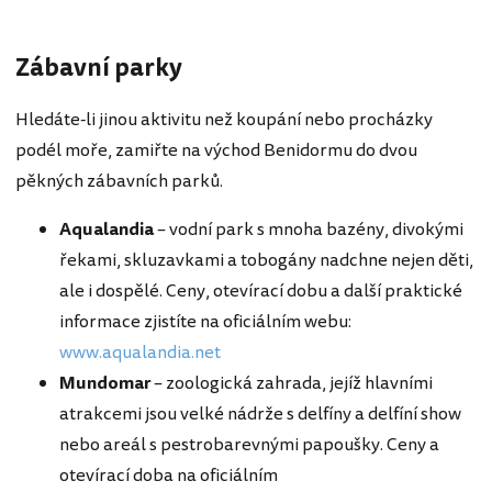
Zábavní parky
Hledáte-li jinou aktivitu než koupání nebo procházky
podél moře, zamiřte na východ Benidormu do dvou
pěkných zábavních parků.
Aqualandia
– vodní park s mnoha bazény, divokými
řekami, skluzavkami a tobogány nadchne nejen děti,
ale i dospělé. Ceny, otevírací dobu a další praktické
informace zjistíte na oficiálním webu:
www.aqualandia.net
Mundomar
– zoologická zahrada, jejíž hlavními
atrakcemi jsou velké nádrže s delfíny a delfíní show
nebo areál s pestrobarevnými papoušky. Ceny a
otevírací doba na oficiálním