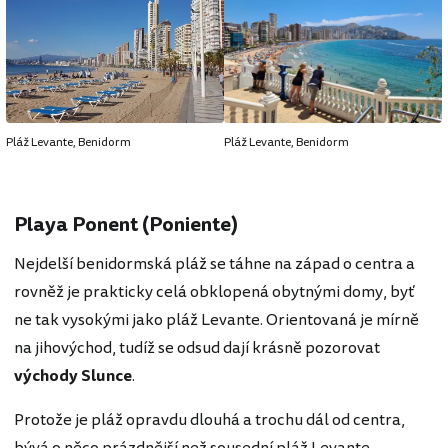
Pláž Levante, Benidorm
Pláž Levante, Benidorm
Playa Ponent (Poniente)
Nejdelší benidormská pláž se táhne na západ o centra a
rovněž je prakticky celá obklopená obytnými domy, byť
ne tak vysokými jako pláž Levante. Orientovaná je mírně
na jihovýchod, tudíž se odsud dají krásně pozorovat
východy Slunce
.
Protože je pláž opravdu dlouhá a trochu dál od centra,
bývá o něco prázdnější než sousední pláž Levante.