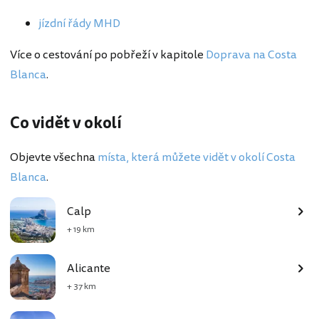
jízdní řády MHD
Více o cestování po pobřeží v kapitole
Doprava na Costa
Blanca
.
Co vidět v okolí
Objevte všechna
místa, která můžete vidět v okolí Costa
Blanca
.
Calp
+ 19 km
Alicante
+ 37 km