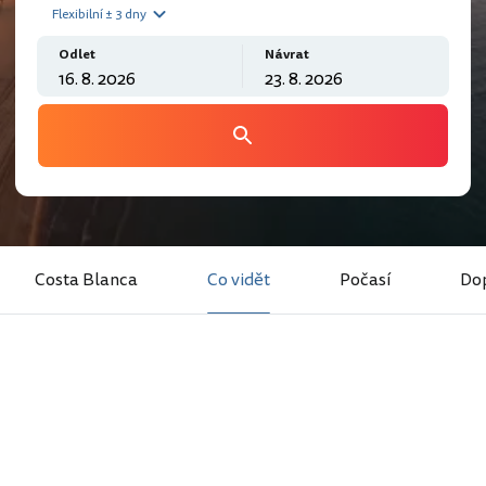
Flexibilní ± 3 dny
Odlet
Návrat
Costa Blanca
Co vidět
Počasí
Do