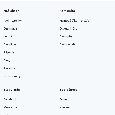
Náš obsah
Komunita
Akční letenky
Nejnovější komentáře
Destinace
Diskuzní fórum
Letiště
Cestopisy
Aerolinky
Cestovatelé
Zájezdy
Blog
Recenze
Promo kódy
Sleduj nás
Společnost
Facebook
O nás
Messenger
Kontakt