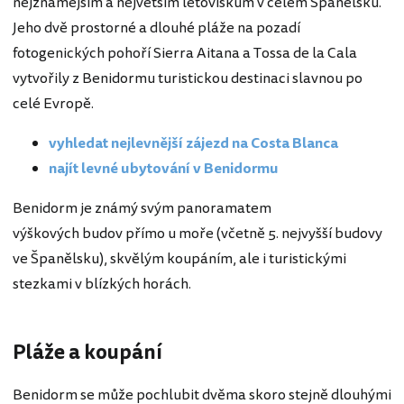
nejznámějším a největším letoviskům v celém Španělsku.
Jeho dvě prostorné a dlouhé pláže na pozadí
fotogenických pohoří Sierra Aitana a Tossa de la Cala
vytvořily z Benidormu turistickou destinaci slavnou po
celé Evropě.
vyhledat nejlevnější zájezd na Costa Blanca
najít levné ubytování v Benidormu
Benidorm je známý svým panoramatem
výškových budov přímo u moře (včetně 5. nejvyšší budovy
ve Španělsku), skvělým koupáním, ale i turistickými
stezkami v blízkých horách.
Pláže a koupání
Benidorm se může pochlubit dvěma skoro stejně dlouhými