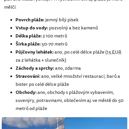
mělčí.
Povrch pláže:
jemný bílý písek
Vstup do vody:
pozvolný a bez kamenů
Délka pláže:
2 100 metrů
Šírka pláže:
50-70 metrů
Půjčovny lehátek:
ano, po celé délce pláže (
15 EUR
za 2 lehátka + slunečník)
Záchody a sprchy:
ano, zdarma
Stravování:
ano,
velké množství restaurací, barů a
bister po celé délce pláže
Obchody:
ano, obchody s plážovým vybavením,
suvenýry, potravinami, oblečením aj. ve městě do 50
metrů od pláže