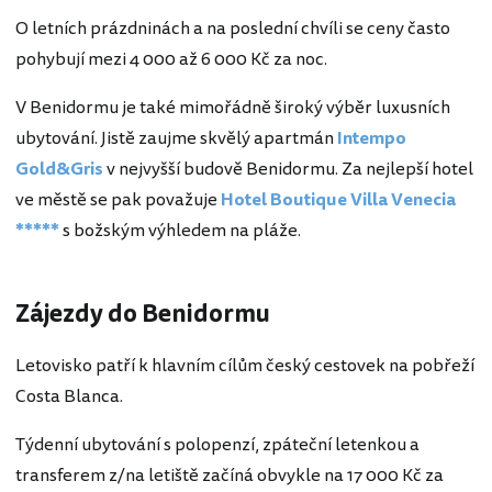
O letních prázdninách a na poslední chvíli se ceny často
pohybují mezi 4 000 až 6 000 Kč za noc.
V Benidormu je také mimořádně široký výběr luxusních
ubytování. Jistě zaujme skvělý apartmán
Intempo
Gold&Gris
v nejvyšší budově Benidormu. Za nejlepší hotel
ve městě se pak považuje
Hotel Boutique Villa Venecia
*****
s božským výhledem na pláže.
Zájezdy do Benidormu
Letovisko patří k hlavním cílům český cestovek na pobřeží
Costa Blanca.
Týdenní ubytování s polopenzí, zpáteční letenkou a
transferem z/na letiště začíná obvykle na 17 000 Kč za