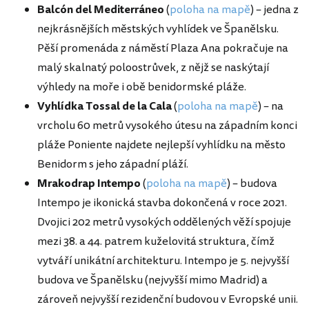
Balcón del Mediterráneo
(
poloha na mapě
) – jedna z
nejkrásnějších městských vyhlídek ve Španělsku.
Pěší promenáda z náměstí Plaza Ana pokračuje na
malý skalnatý poloostrůvek, z nějž se naskýtají
výhledy na moře i obě benidormské pláže.
Vyhlídka Tossal de la Cala
(
poloha na mapě
) – na
vrcholu 60 metrů vysokého útesu na západním konci
pláže Poniente najdete nejlepší vyhlídku na město
Benidorm s jeho západní pláží.
Mrakodrap Intempo
(
poloha na mapě
) – budova
Intempo je ikonická stavba dokončená v roce 2021.
Dvojici 202 metrů vysokých oddělených věží spojuje
mezi 38. a 44. patrem kuželovitá struktura, čímž
vytváří unikátní architekturu. Intempo je 5. nejvyšší
budova ve Španělsku (nejvyšší mimo Madrid) a
zároveň nejvyšší rezidenční budovou v Evropské unii.