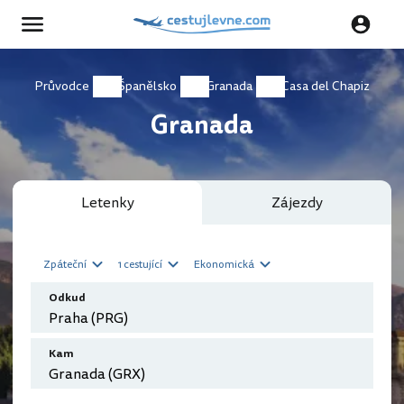
Průvodce
Španělsko
Granada
Casa del Chapiz
Granada
Letenky
Zájezdy
Zpáteční
1 cestující
Ekonomická
Odkud
Kam