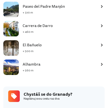
Paseo del Padre Manjón
+ 370 m
Carrera de Darro
+ 460 m
El Bañuelo
+ 500 m
Alhambra
+ 560 m
Chystáš se do Granady?
Naplánuj svou cestu raz dva