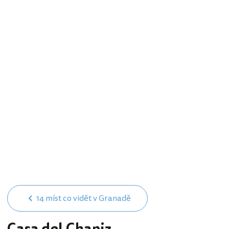
14 míst co vidět v Granadě