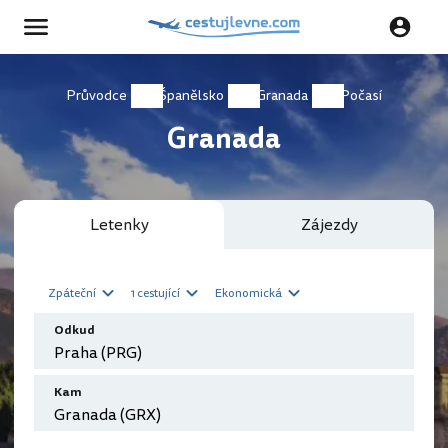
Průvodce
Španělsko
Granada
Počasí
Granada
Letenky
Zájezdy
Zpáteční
1 cestující
Ekonomická
Odkud
Kam