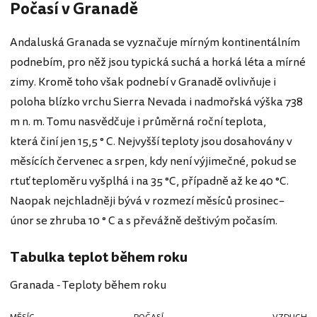
Počasí v Granadě
Andaluská Granada se vyznačuje mírným kontinentálním
podnebím, pro něž jsou typická suchá a horká léta a mírné
zimy. Kromě toho však podnebí v Granadě ovlivňuje i
poloha blízko vrchu Sierra Nevada i nadmořská výška 738
m n. m. Tomu nasvědčuje i průměrná roční teplota,
která činí jen 15,5 ° C. Nejvyšší teploty jsou dosahovány v
měsících červenec a srpen, kdy není výjimečné, pokud se
rtuť teploměru vyšplhá i na 35 °C, případně až ke 40 °C.
Naopak nejchladněji bývá v rozmezí měsíců prosinec–
únor se zhruba 10 ° C a s převážně deštivým počasím.
Tabulka teplot během roku
Granada - Teploty během roku