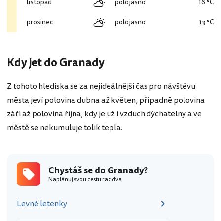
listopad
polojasno
16 °C
prosinec
polojasno
13 °C
Kdy jet do Granady
Z tohoto hlediska se za nejideálnější čas pro návštěvu
města jeví polovina dubna až květen, případně polovina
září až polovina října, kdy je už i vzduch dýchatelný a ve
městě se nekumuluje tolik tepla.
Chystáš se do Granady?
Naplánuj svou cestu raz dva
Levné letenky