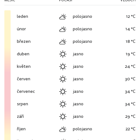
MĚSÍC
POČASÍ
VZDUCH
leden
polojasno
12 °C
únor
polojasno
14 °C
březen
polojasno
18 °C
duben
jasno
19 °C
květen
jasno
24 °C
červen
jasno
30 °C
červenec
jasno
34 °C
srpen
jasno
34 °C
září
jasno
29 °C
říjen
polojasno
22 °C