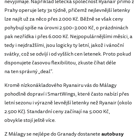
nevyjímaje. Například letecká společnost Ryanair přímo z
Prahy operuje lety 3x týdně, přičemž nejlevnější letenky
lze najít už za něco přes 2.000 Kč. Běžně se však ceny
pohybují spíše na úrovni 2.500–3.000 Kč, o prázdninách
pak nezřídka i přes 6.000 Kč. Nejpopulárnějšími měsíci, a
tedy i nejdražšími, jsou logicky ty letní, jakož i vánoční
svátky, což se odvíjí i od vyšších cen letenek. Proto pokud
disponujete časovou flexibilitou, zkuste číhat déle
na ten správný „deal“.
Kromě nízkonákladového Ryanairu vás do Málagy
pohodlně dopraví i SmartWings, které často nabízí přes
letní sezonu i výrazně levnější letenky než Ryanair (okolo
2.500 Kč). Standardní ceny začínají na 5.000 Kč,
obvykle stojí ještě více.
Z Málagy se nejlépe do Granady dostanete
autobusy