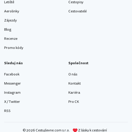
Letiště
Cestopisy
Aerolinky
Cestovatelé
Zájezdy
Blog
Recenze
Promo kódy
Sleduj nás
Společnost
Facebook
O nás
Messenger
Kontakt
Instagram
Kariéra
X / Twitter
Pro CK
RSS
© 2026 Cestujlevne.com s.r.o.
Z lásky k cestování