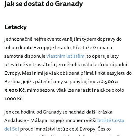
Jak se dostat do Granady
Letecky
Jednoznačně nejfrekventovanějším typem dopravy do
tohoto koutu Evropy je letadlo. Přestože Granada
samotná disponuje
vlastním letištěm
, to operuje lety
převážně vnitrostátní a jen několik málo letů do západní
Evropy. Mezi nimi je však oblíbená přímá linka easyJetu do
Berlína, jejíž zpáteční ceny se pohybují mezi
2.500 a
3.500 Kč,
mimo sezonu však lze narazit i na akce okolo
1.000 Kč.
Jen cca hodinu od Granady se nachází další kráska
Andalusie – Málaga, na jejíž mnohem větší
letiště Costa
del Sol
proudí množství letů z celé Evropy, Česko