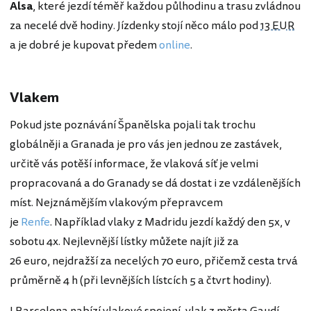
Alsa
, které jezdí téměř každou půlhodinu a trasu zvládnou
za necelé dvě hodiny. Jízdenky stojí něco málo pod
13 EUR
a je dobré je kupovat předem
online
.
Vlakem
Pokud jste poznávání Španělska pojali tak trochu
globálněji a Granada je pro vás jen jednou ze zastávek,
určitě vás potěší informace, že vlaková síť je velmi
propracovaná a do Granady se dá dostat i ze vzdálenějších
míst. Nejznámějším vlakovým přepravcem
je
Renfe
. Například vlaky z Madridu jezdí každý den 5x, v
sobotu 4x. Nejlevnější lístky můžete najít již za
26 euro, nejdražší za necelých 70 euro, přičemž cesta trvá
průměrně 4 h (při levnějších lístcích 5 a čtvrt hodiny).