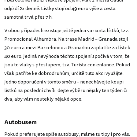
I Barcelona nabízí vlakové spojení, vlak z města Gaudí
odjíždí 2x denně. Lístky stojí od 49 euro výše a cesta
samotná trvá přes 7 h.
V obou případech existuje ještě jedna varianta lístků, tzv.
Promocional Alhambra. Na trase Madrid – Granada stojí
30 euro a mezi Barcelonou a Granadou zaplatíte za lístek
40 euro. Jediná nevýhoda těchto spojení spočívá v tom, že
jsou to vlaky s přestupem, tzv. Turista con enlance. Pokud
však patříte ke dobrodruhům, určitě tuto akci využijte.
Jedno doporučení v tomto směru – nenechávejte koupi
lístků na poslední chvíli, dejte výběru nějaký ten týden či
dva, aby vám neutekly nějaké opce.
Autobusem
Pokud preferujete spíše autobusy, máme tu tipy i pro vás.