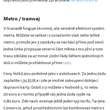
dopravou jsou přehledně zpracované
na této stránce
.
Metro / tramvaj
V Granadě funguje skromný, ale neméně efektivní systém
metra. Můžete se setkat i s označením vlak nebo lehké
metro, protože jen 3 zastávky se nachází přímo pod zemí.
Jedna linka propojuje severní část města s tou jižní a tuto
trasu zdoláte za 47 minut. Jízdní řády během jednotlivých
dnů si můžete prohlédnout přímo
tady
.
Ceny lístků jsou podobné jako v autobusech. Za jednu jízdu
zaplatíte
1,35 EUR
a i zde je možné zakoupení dobíjecí
dopravní karty. Dobít si ji můžete v hodnotě 5, 10 nebo
20 euro a v tomto případě vás jedna jízda vyjde na
0,82 euro. Zde navíc existuje ještě jeden typ tarifu, Tarjeta
Consorcio, jehož prostřednictvím lze kombinovat metro s