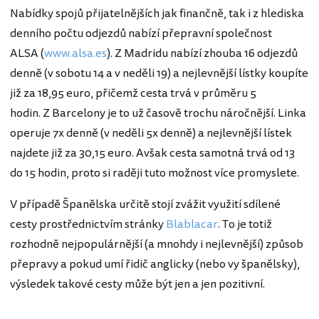
Nabídky spojů přijatelnějších jak finančně, tak i z hlediska
denního počtu odjezdů nabízí přepravní společnost
ALSA (
www.alsa.es
). Z Madridu nabízí zhouba 16 odjezdů
denně (v sobotu 14 a v neděli 19) a nejlevnější lístky koupíte
již za 18,95 euro, přičemž cesta trvá v průměru 5
hodin. Z Barcelony je to už časově trochu náročnější. Linka
operuje 7x denně (v neděli 5x denně) a nejlevnější lístek
najdete již za 30,15 euro. Avšak cesta samotná trvá od 13
do 15 hodin, proto si raději tuto možnost více promyslete.
V případě Španělska určitě stojí zvážit využití sdílené
cesty prostřednictvím stránky
Blablacar
. To je totiž
rozhodně nejpopulárnější (a mnohdy i nejlevnější) způsob
přepravy a pokud umí řidič anglicky (nebo vy španělsky),
výsledek takové cesty může být jen a jen pozitivní.