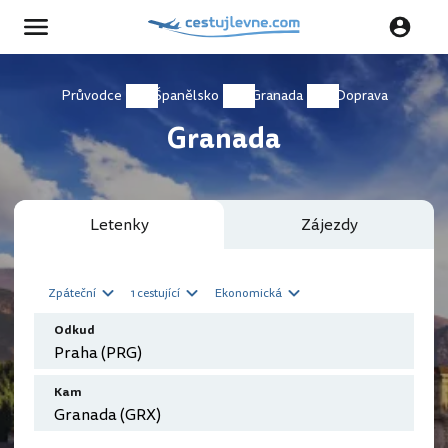
Průvodce
Španělsko
Granada
Doprava
Granada
Letenky
Zájezdy
Zpáteční
1 cestující
Ekonomická
Odkud
Kam