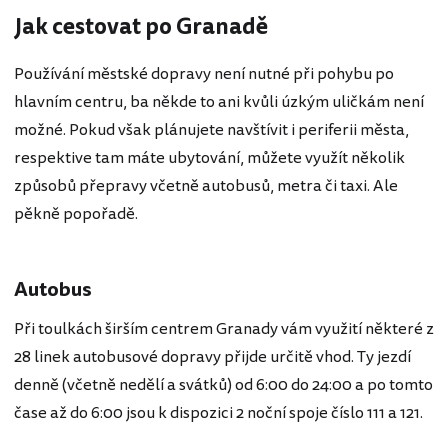
Jak cestovat po Granadě
Používání městské dopravy není nutné při pohybu po
hlavním centru, ba někde to ani kvůli úzkým uličkám není
možné. Pokud však plánujete navštívit i periferii města,
respektive tam máte ubytování, můžete využít několik
způsobů přepravy včetně autobusů, metra či taxi. Ale
pěkně popořadě.
Autobus
Při toulkách širším centrem Granady vám využití některé z
28 linek autobusové dopravy přijde určitě vhod. Ty jezdí
denně (včetně nedělí a svátků) od 6:00 do 24:00 a po tomto
čase až do 6:00 jsou k dispozici 2 noční spoje číslo 111 a 121.