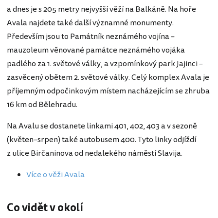
a dnes je s 205 metry nejvyšší věží na Balkáně. Na hoře
Avala najdete také další významné monumenty.
Především jsou to Památník neznámého vojína –
mauzoleum věnované památce neznámého vojáka
padlého za 1. světové války, a vzpomínkový park Jajinci –
zasvěcený obětem 2. světové války. Celý komplex Avala je
příjemným odpočinkovým místem nacházejícím se zhruba
16 km od Bělehradu.
Na Avalu se dostanete linkami 401, 402, 403 a v sezoně
(květen–srpen) také autobusem 400. Tyto linky odjíždí
z ulice Birčaninova od nedalekého náměstí Slavija.
Více o věži Avala
Co vidět v okolí