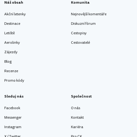
Náš obsah
Komunita
Akční letenky
Nejnovější komentáře
Destinace
Diskuzní fórum
Letiště
Cestopisy
Aerolinky
Cestovatelé
Zájezdy
Blog
Recenze
Promo kódy
Sleduj nás
Společnost
Facebook
O nás
Messenger
Kontakt
Instagram
Kariéra
X / Twitter
Pro CK