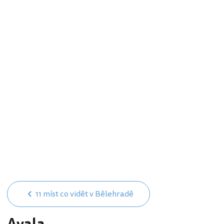
11 míst co vidět v Bělehradě