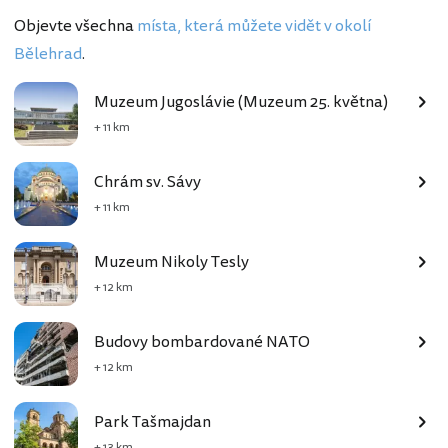
Objevte všechna
místa, která můžete vidět v okolí
Bělehrad
.
Muzeum Jugoslávie (Muzeum 25. května)
+ 11 km
Chrám sv. Sávy
+ 11 km
Muzeum Nikoly Tesly
+ 12 km
Budovy bombardované NATO
+ 12 km
Park Tašmajdan
+ 13 km