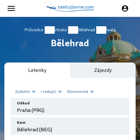
Průvodce
Srbsko
Bělehrad
Avala
Bělehrad
Letenky
Zájezdy
Zpáteční
1 cestující
Ekonomická
Odkud
Kam