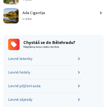
Ada Ciganlija
+ 13 km
Chystáš se do Bělehradu?
Naplánuj svou cestu raz dva
Levné letenky
Levné hotely
Levné půjčení auta
Levné zájezdy