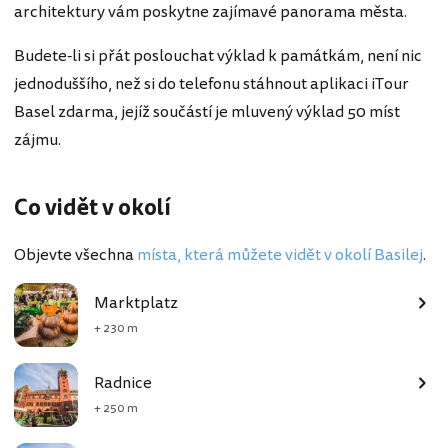
architektury vám poskytne zajímavé panorama města.
Budete-li si přát poslouchat výklad k památkám, není nic
jednoduššího, než si do telefonu stáhnout aplikaci iTour
Basel zdarma, jejíž součástí je mluvený výklad 50 míst
zájmu.
Co vidět v okolí
Objevte všechna
místa, která můžete vidět v okolí Basilej
.
Marktplatz
+ 230 m
Radnice
+ 250 m