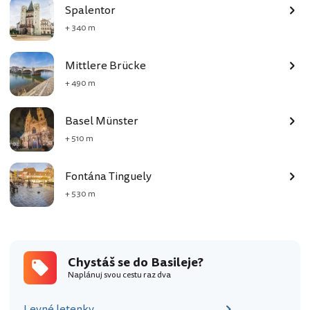
Spalentor
+ 340 m
Mittlere Brücke
+ 490 m
Basel Münster
+ 510 m
Fontána Tinguely
+ 530 m
Chystáš se do Basileje?
Naplánuj svou cestu raz dva
Levné letenky