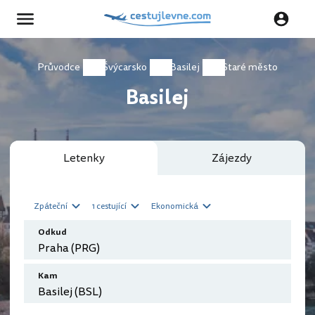
Průvodce
Švýcarsko
Basilej
Staré město
Basilej
Letenky
Zájezdy
Zpáteční
1 cestující
Ekonomická
Odkud
Kam