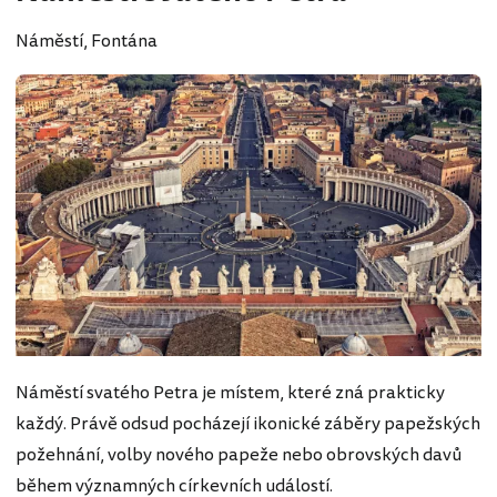
Náměstí, Fontána
Náměstí svatého Petra je místem, které zná prakticky
každý. Právě odsud pocházejí ikonické záběry papežských
požehnání, volby nového papeže nebo obrovských davů
během významných církevních událostí.