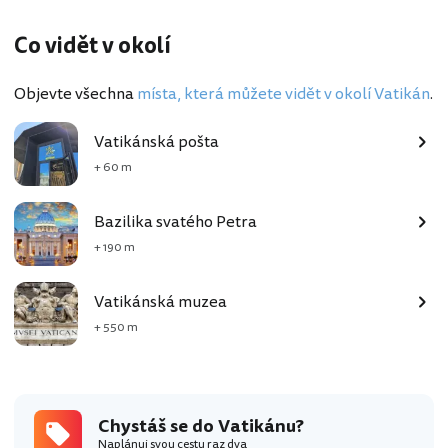
Co vidět v okolí
Objevte všechna
místa, která můžete vidět v okolí Vatikán
.
Vatikánská pošta
+ 60 m
Bazilika svatého Petra
+ 190 m
Vatikánská muzea
+ 550 m
Chystáš se do Vatikánu?
Naplánuj svou cestu raz dva