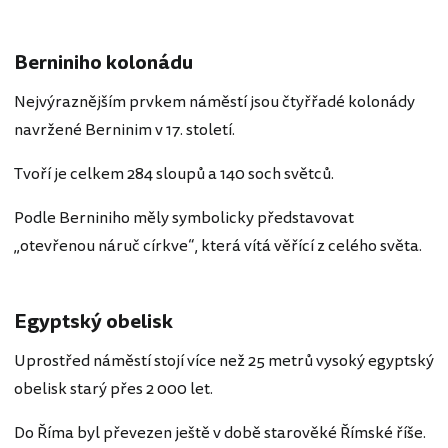
Berniniho kolonádu
Nejvýraznějším prvkem náměstí jsou čtyřřadé kolonády
navržené Berninim v 17. století.
Tvoří je celkem 284 sloupů a 140 soch světců.
Podle Berniniho měly symbolicky představovat
„otevřenou náruč církve“, která vítá věřící z celého světa.
Egyptský obelisk
Uprostřed náměstí stojí více než 25 metrů vysoký egyptský
obelisk starý přes 2 000 let.
Do Říma byl převezen ještě v době starověké Římské říše.