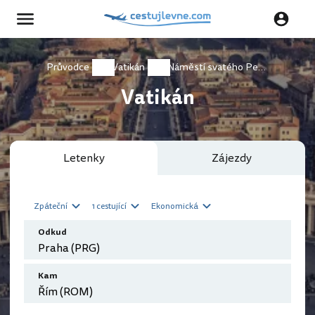
Průvodce
Vatikán
Náměstí svatého Petra
Vatikán
Letenky
Zájezdy
Zpáteční
1 cestující
Ekonomická
Odkud
Kam