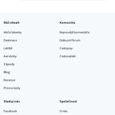
Náš obsah
Komunita
Akční letenky
Nejnovější komentáře
Destinace
Diskuzní fórum
Letiště
Cestopisy
Aerolinky
Cestovatelé
Zájezdy
Blog
Recenze
Promo kódy
Sleduj nás
Společnost
Facebook
O nás