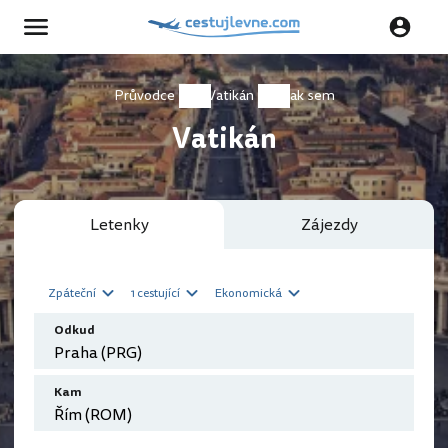
Průvodce
Vatikán
Jak sem
Vatikán
Letenky
Zájezdy
Zpáteční
1 cestující
Ekonomická
Odkud
Kam