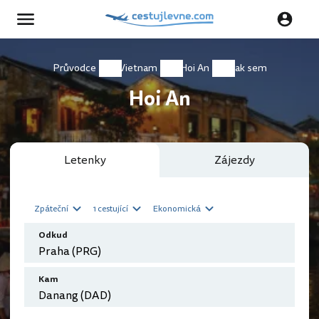
Průvodce
Vietnam
Hoi An
Jak sem
Hoi An
Letenky
Zájezdy
Zpáteční
1 cestující
Ekonomická
Odkud
Kam