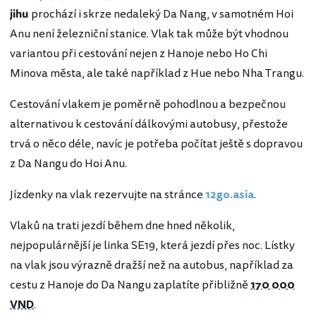
jihu
prochází i skrze nedaleký Da Nang, v samotném Hoi
Anu není železniční stanice. Vlak tak může být vhodnou
variantou při cestování nejen z Hanoje nebo Ho Chi
Minova města, ale také například z Hue nebo Nha Trangu.
Cestování vlakem je poměrně pohodlnou a bezpečnou
alternativou k cestování dálkovými autobusy, přestože
trvá o něco déle, navíc je potřeba počítat ještě s dopravou
z Da Nangu do Hoi Anu.
Jízdenky na vlak rezervujte na stránce
12go.asia
.
Vlaků na trati jezdí během dne hned několik,
nejpopulárnější je linka SE19, která jezdí přes noc. Lístky
na vlak jsou výrazně dražší než na autobus, například za
cestu z Hanoje do Da Nangu zaplatíte přibližně
170 000
VND
.