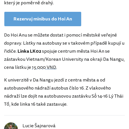
který je poměrně drahý.
Rezervuj minibus do Hoi An
Do Hoi Anu se můžete dostat i pomocí městské veřejné
dopravy. Lístky na autobusy se v takovém případě kupují u
řidiče.
Linka LK02
spojuje centrum města Hoi An se
zástavkou Vietnam/Korean University na okraji Da Nangu,
cena lístku je
15 000 VND
.
K univerzitě v Da Nangu jezdí z centra města a od
autobusového nádraží autobus číslo 16. Z vlakového
nádraží lze dojít na autobusovou zastávku Số 14-16 Lý Thái
Tổ, kde linka 16 také zastavuje.
Lucie Šajnarová