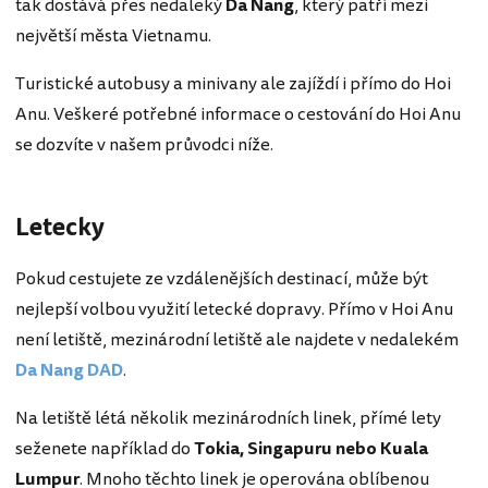
tak dostává přes nedaleký
Da Nang
, který patří mezi
největší města Vietnamu.
Turistické autobusy a minivany ale zajíždí i přímo do Hoi
Anu. Veškeré potřebné informace o cestování do Hoi Anu
se dozvíte v našem průvodci níže.
Letecky
Pokud cestujete ze vzdálenějších destinací, může být
nejlepší volbou využití letecké dopravy. Přímo v Hoi Anu
není letiště, mezinárodní letiště ale najdete v nedalekém
Da Nang DAD
.
Na letiště létá několik mezinárodních linek, přímé lety
seženete například do
Tokia, Singapuru nebo Kuala
Lumpur
. Mnoho těchto linek je operována oblíbenou