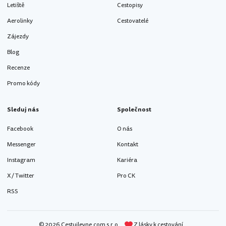
Letiště
Cestopisy
Aerolinky
Cestovatelé
Zájezdy
Blog
Recenze
Promo kódy
Sleduj nás
Společnost
Facebook
O nás
Messenger
Kontakt
Instagram
Kariéra
X / Twitter
Pro CK
RSS
© 2026 Cestujlevne.com s.r.o.
Z lásky k cestování