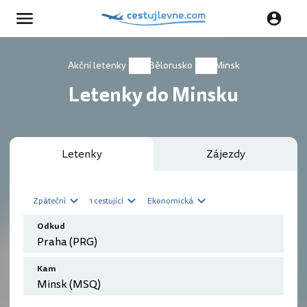
Akční letenky
Bělorusko
Minsk
Letenky do Minsku
Letenky
Zájezdy
Zpáteční
1 cestující
Ekonomická
Odkud
Kam