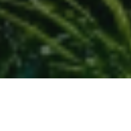
Na jaká letiště se létá?
Do Minsku se létá na 1 mezinárodní letiště. Průvodce s
praktickými tipy nejen ohledně veřejné dopravy si můžete
přečíst zde:
Minsk
.