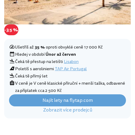
-35 %
Ušetříš až
35 %
oproti obvyklé ceně 17 000 Kč
Hledej v období
Únor až červen
Čeká tě přestup na letišti
Lisabon
Poletíš s aeroliniemi
TAP Air Portugal
Čeká tě přímý let
V ceně je V ceně klasické příruční + menší taška, odbavené
za příplatek cca 2 500 Kč
Najít lety na flytap.com
Zobrazit více prodejců