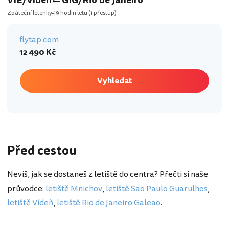
VIE/Vídeň
GIG/Rio de Janeiro
Zpáteční letenky
19 hodin letu
(1 přestup)
flytap.com
12 490 Kč
Vyhledat
Před cestou
Nevíš, jak se dostaneš z letiště do centra? Přečti si naše
průvodce:
letiště Mnichov
,
letiště Sao Paulo Guarulhos
,
letiště Vídeň
,
letiště Rio de Janeiro Galeao
.