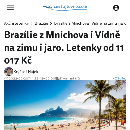
Akční letenky
Brazílie
Brazílie z Mnichova i Vídně na zimu i jaro.
Brazílie z Mnichova i Vídně
na zimu i jaro. Letenky od 11
017 Kč
Kryštof Hájek
2022-09-20T14:22:43+02:00
5 komentářů
Sdílet