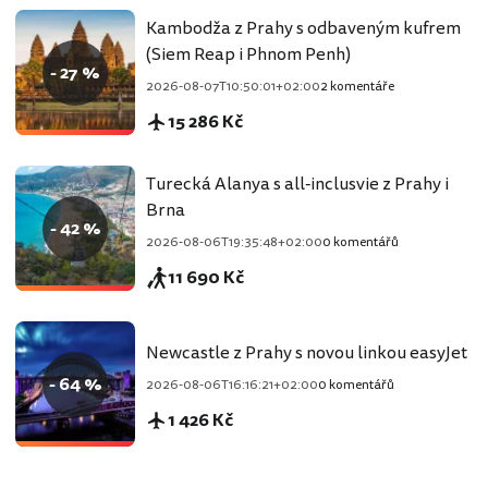
Kambodža z Prahy s odbaveným kufrem
(Siem Reap i Phnom Penh)
- 27 %
2026-08-07T10:50:01+02:00
2 komentáře
15 286 Kč
Turecká Alanya s all-inclusvie z Prahy i
Brna
- 42 %
2026-08-06T19:35:48+02:00
0 komentářů
11 690 Kč
Newcastle z Prahy s novou linkou easyJet
- 64 %
2026-08-06T16:16:21+02:00
0 komentářů
1 426 Kč