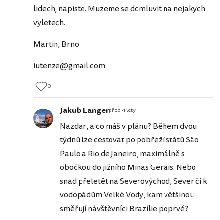
lidech, napiste. Muzeme se domluvit na nejakych
vyletech.
Martin, Brno
iutenze@gmail.com
0
Jakub Langer
před 4 lety
Nazdar, a co máš v plánu? Během dvou
týdnů lze cestovat po pobřeží států São
Paulo a Rio de Janeiro, maximálně s
obočkou do jižního Minas Gerais. Nebo
snad přeletět na Severovýchod, Sever či k
vodopádům Velké Vody, kam většinou
směřují návštěvníci Brazílie poprvé?