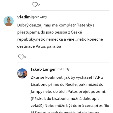
0
Vladimir
před 4 lety
Dobrý den,zajimaji me kompletní letenky s
přestupama do joao pessoa z České
republiky,nebo nemecka a víně ,,nebo konecne
destinace Patos paraiba
0
Jakub Langer
před 4 lety
Zkus se kouknout, jak by vycházel TAP z
Lisabonu přímo do Recife, pak můžeš do
Jampy nebo do těch Patos přejet po zemi.
(Přiskok do Lisabonu možná dokoupit
zvlášť.) Nebo může být dobrá cena přes Rio
či Sampu a pak domestic let do Jampa