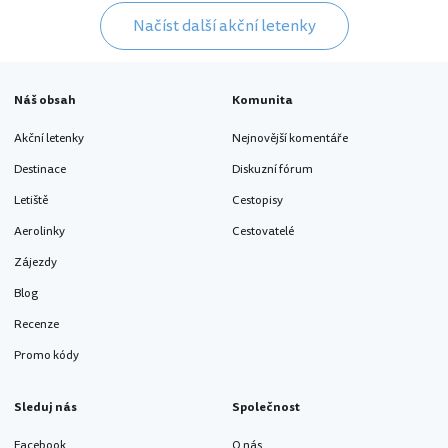
Načíst další akční letenky
Náš obsah
Komunita
Akční letenky
Nejnovější komentáře
Destinace
Diskuzní fórum
Letiště
Cestopisy
Aerolinky
Cestovatelé
Zájezdy
Blog
Recenze
Promo kódy
Sleduj nás
Společnost
Facebook
O nás