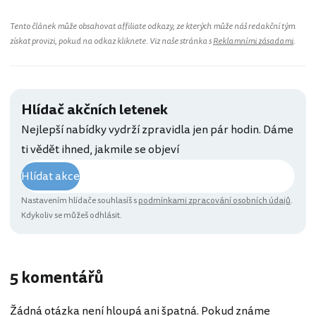
Tento článek může obsahovat affiliate odkazy, ze kterých může náš redakční tým
získat provizi, pokud na odkaz kliknete. Viz naše stránka s
Reklamními zásadami
.
Hlídač akčních letenek
Nejlepší nabídky vydrží zpravidla jen pár hodin. Dáme
ti vědět ihned, jakmile se objeví
Hlídat akce
Nastavením hlídače souhlasíš s
podmínkami zpracování osobních údajů
.
Kdykoliv se můžeš odhlásit.
5 komentářů
Žádná otázka není hloupá ani špatná. Pokud známe