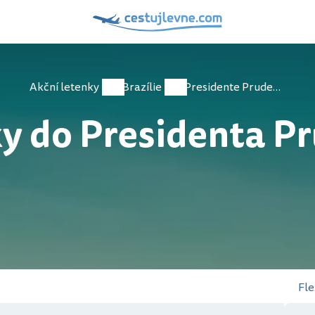
Akční letenky
Brazílie
Presidente Prudente
y do Presidenta P
Fle