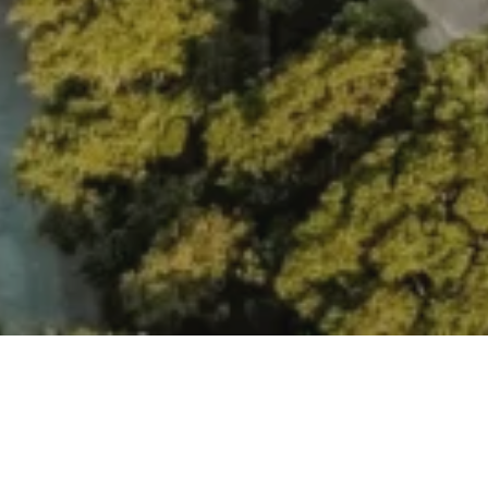
Na jaká letiště se létá?