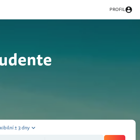
PROFIL
rudente
xibilní ± 3 dny