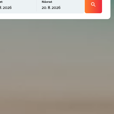
et
Návrat