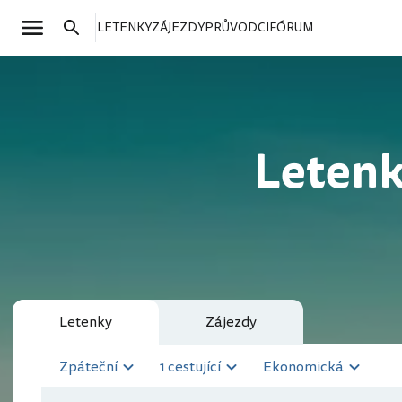
LETENKY
ZÁJEZDY
PRŮVODCI
FÓRUM
Letenk
Letenky
Zájezdy
Zpáteční
1 cestující
Ekonomická