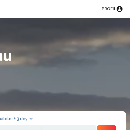
PROFIL
nu
xibilní ± 3 dny