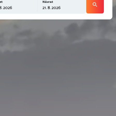
et
Návrat