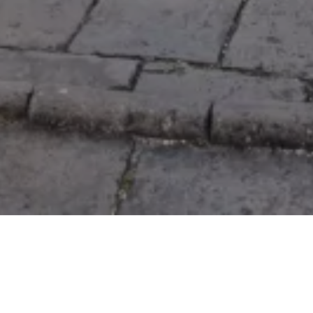
Na jaká letiště se létá?