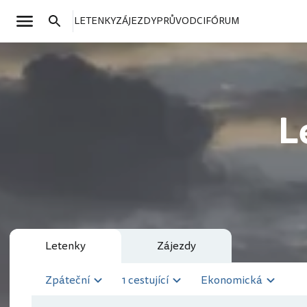
LETENKY
ZÁJEZDY
PRŮVODCI
FÓRUM
L
Letenky
Zájezdy
Zpáteční
1 cestující
Ekonomická