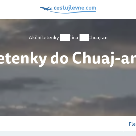
Akční letenky
Čína
Chuaj-an
etenky do Chuaj-a
Fle