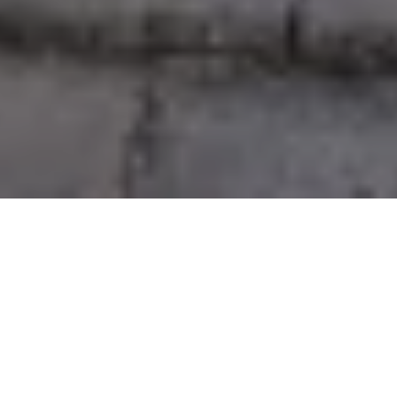
Na jaká letiště se létá?
Do Čching-taa se létá na 1 mezinárodní letiště. Průvodce s
praktickými tipy nejen ohledně veřejné dopravy si můžete
přečíst zde:
Čching-tao Liuting
.