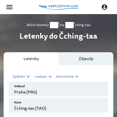
Akční letenky
Čína
Čching-tao
Letenky do Čching-taa
Letenky
Zájezdy
Zpáteční
1 cestující
Ekonomická
Odkud
Kam