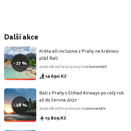
Další akce
Kréta all-inclusive z Prahy na krásnou
pláž Bali
- 27 %
2026-08-05T14:52:53+02:00
0 komentářů
14 690 Kč
Bali z Prahy s Etihad Airways po celý rok
až do června 2027
- 28 %
2026-08-05T11:27:00+02:00
4 komentáře
15 809 Kč