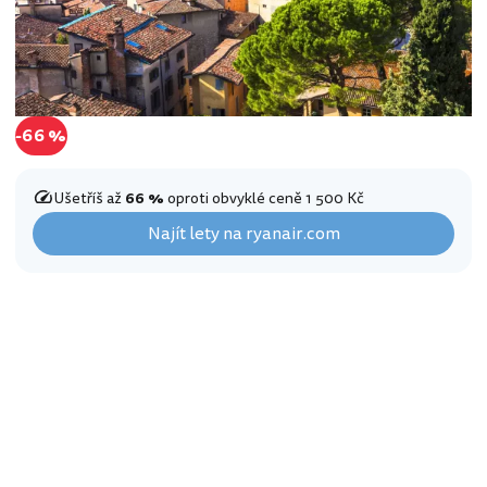
-66 %
Ušetříš až
66 %
oproti obvyklé ceně 1 500 Kč
Najít lety na ryanair.com