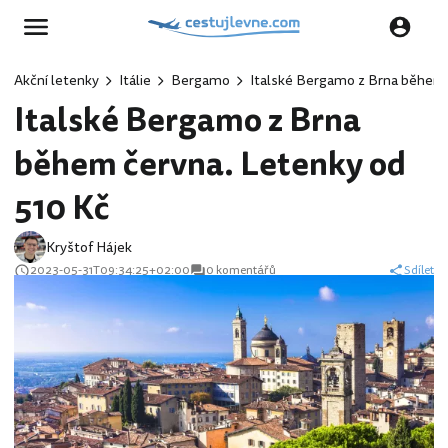
Akční letenky
Itálie
Bergamo
Italské Bergamo z Brna během 
Italské Bergamo z Brna
během června. Letenky od
510 Kč
Kryštof Hájek
2023-05-31T09:34:25+02:00
0 komentářů
Sdílet