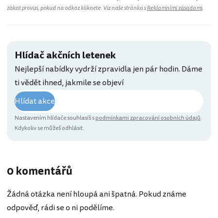
získat provizi, pokud na odkaz kliknete. Viz naše stránka s
Reklamními zásadami
.
Hlídač akčních letenek
Nejlepší nabídky vydrží zpravidla jen pár hodin. Dáme
ti vědět ihned, jakmile se objeví
Hlídat akce
Nastavením hlídače souhlasíš s
podmínkami zpracování osobních údajů
.
Kdykoliv se můžeš odhlásit.
0 komentářů
Žádná otázka není hloupá ani špatná. Pokud známe
odpověď, rádi se o ni podělíme.