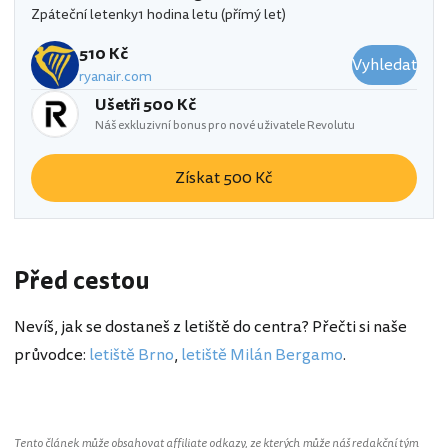
Zpáteční letenky
1 hodina letu (přímý let)
510 Kč
Vyhledat
ryanair.com
Ušetři 500 Kč
Náš exkluzivní bonus pro nové uživatele Revolutu
Získat 500 Kč
Před cestou
Nevíš, jak se dostaneš z letiště do centra? Přečti si naše
průvodce:
letiště Brno
,
letiště Milán Bergamo
.
Tento článek může obsahovat affiliate odkazy, ze kterých může náš redakční tým