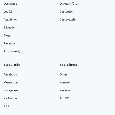
Destinace
Diskuzní fórum
Letiště
Cestopisy
Aerolinky
Cestovatelé
Zájezdy
Blog
Recenze
Promo kódy
Sleduj nás
Společnost
Facebook
O nás
Messenger
Kontakt
Instagram
Kariéra
X / Twitter
Pro CK
RSS