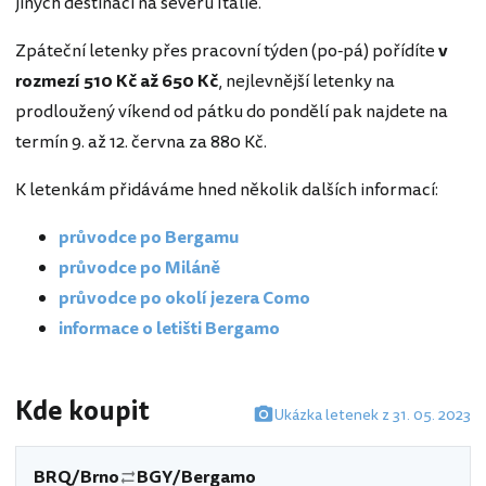
jiných destinací na severu Itálie.
Zpáteční letenky přes pracovní týden (po-pá) pořídíte
v
rozmezí 510 Kč až 650 Kč
, nejlevnější letenky na
prodloužený víkend od pátku do pondělí pak najdete na
termín 9. až 12. června za 880 Kč.
K letenkám přidáváme hned několik dalších informací:
průvodce po Bergamu
průvodce po Miláně
průvodce po okolí jezera Como
informace o letišti Bergamo
Kde koupit
Ukázka letenek z 31. 05. 2023
BRQ/Brno
BGY/Bergamo