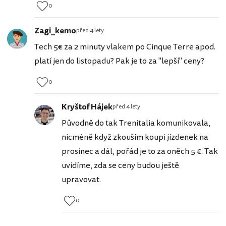
0
Zagi_kemo
před 4 lety
Tech 5€ za 2 minuty vlakem po Cinque Terre apod.
platí jen do listopadu? Pak je to za "lepší" ceny?
0
Kryštof Hájek
před 4 lety
Původně do tak Trenitalia komunikovala,
nicméně když zkouším koupi jízdenek na
prosinec a dál, pořád je to za oněch 5 €. Tak
uvidíme, zda se ceny budou ještě
upravovat.
0