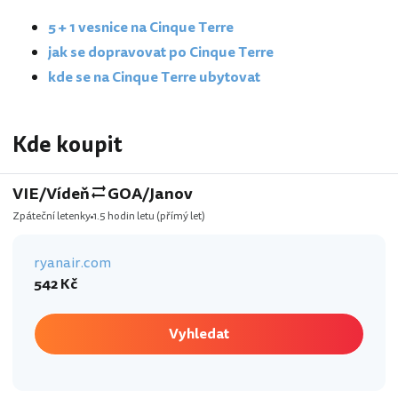
5 + 1 vesnice na Cinque Terre
jak se dopravovat po Cinque Terre
kde se na Cinque Terre ubytovat
Kde koupit
VIE/Vídeň
GOA/Janov
Zpáteční letenky
1.5 hodin letu
(přímý let)
ryanair.com
542 Kč
Vyhledat