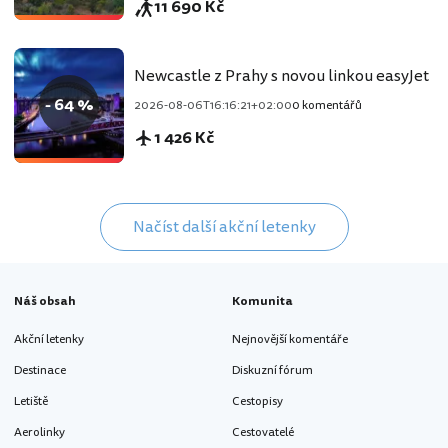
11 690 Kč
Newcastle z Prahy s novou linkou easyJet
- 64 %
2026-08-06T16:16:21+02:00
0 komentářů
1 426 Kč
Načíst další akční letenky
Náš obsah
Komunita
Akční letenky
Nejnovější komentáře
Destinace
Diskuzní fórum
Letiště
Cestopisy
Aerolinky
Cestovatelé