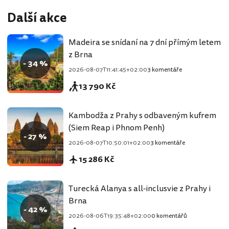
Další akce
Madeira se snídaní na 7 dní přímým letem
z Brna
- 34 %
2026-08-07T11:41:45+02:00
3 komentáře
13 790 Kč
Kambodža z Prahy s odbaveným kufrem
(Siem Reap i Phnom Penh)
- 27 %
2026-08-07T10:50:01+02:00
3 komentáře
15 286 Kč
Turecká Alanya s all-inclusvie z Prahy i
Brna
- 42 %
2026-08-06T19:35:48+02:00
0 komentářů