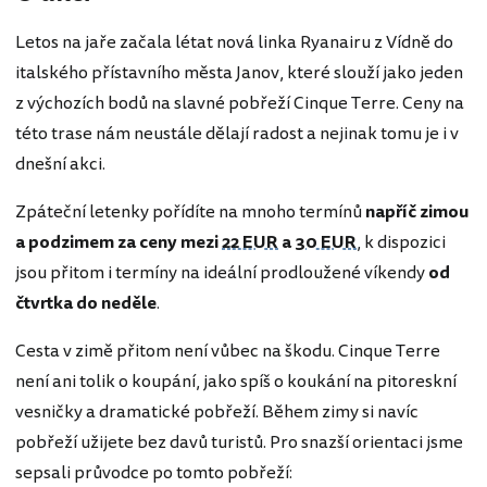
Letos na jaře začala létat nová linka Ryanairu z Vídně do
italského přístavního města Janov, které slouží jako jeden
z výchozích bodů na slavné pobřeží Cinque Terre. Ceny na
této trase nám neustále dělají radost a nejinak tomu je i v
dnešní akci.
Zpáteční letenky pořídíte na mnoho termínů
napříč zimou
a podzimem za ceny mezi
22 EUR
a
30 EUR
, k dispozici
jsou přitom i termíny na ideální prodloužené víkendy
od
čtvrtka do neděle
.
Cesta v zimě přitom není vůbec na škodu. Cinque Terre
není ani tolik o koupání, jako spíš o koukání na pitoreskní
vesničky a dramatické pobřeží. Během zimy si navíc
pobřeží užijete bez davů turistů. Pro snazší orientaci jsme
sepsali průvodce po tomto pobřeží: