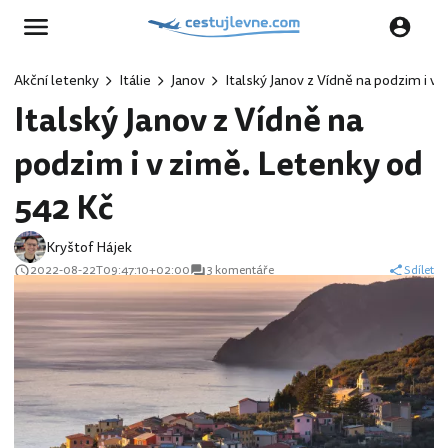
Akční letenky
Itálie
Janov
Italský Janov z Vídně na podzim i v
Italský Janov z Vídně na
podzim i v zimě. Letenky od
542 Kč
Kryštof Hájek
2022-08-22T09:47:10+02:00
3 komentáře
Sdílet