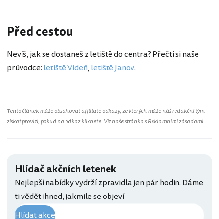
Před cestou
Nevíš, jak se dostaneš z letiště do centra? Přečti si naše
průvodce:
letiště Vídeň
,
letiště Janov
.
Tento článek může obsahovat affiliate odkazy, ze kterých může náš redakční tým
získat provizi, pokud na odkaz kliknete. Viz naše stránka s
Reklamními zásadami
.
Hlídač akčních letenek
Nejlepší nabídky vydrží zpravidla jen pár hodin. Dáme
ti vědět ihned, jakmile se objeví
Hlídat akce