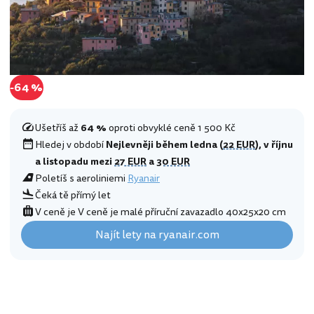
-64 %
Ušetříš až
64 %
oproti obvyklé ceně 1 500 Kč
Hledej v období
Nejlevněji během ledna (
22 EUR
), v říjnu
a listopadu mezi
27 EUR
a
30 EUR
Poletíš s aeroliniemi
Ryanair
Čeká tě přímý let
V ceně je V ceně je malé příruční zavazadlo 40x25x20 cm
Najít lety na ryanair.com