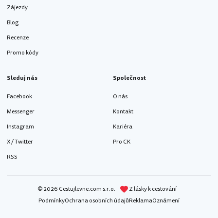
Zájezdy
Blog
Recenze
Promo kódy
Sleduj nás
Společnost
Facebook
O nás
Messenger
Kontakt
Instagram
Kariéra
X / Twitter
Pro CK
RSS
© 2026 Cestujlevne.com s.r.o.
Z lásky k cestování
Podmínky
Ochrana osobních údajů
Reklama
Oznámení