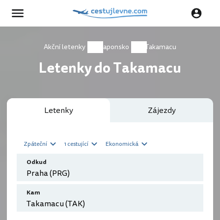
Akční letenky
Japonsko
Takamacu
Letenky do Takamacu
Letenky
Zájezdy
Zpáteční
1 cestující
Ekonomická
Odkud
Kam