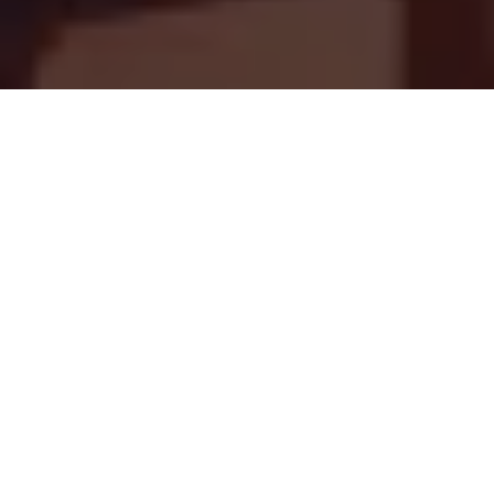
Na jaká letiště se létá?
Do Takamacu se létá na 1 mezinárodní letiště. Průvodce s
praktickými tipy nejen ohledně veřejné dopravy si můžete
přečíst zde:
Takamacu
.
Průvodce Japonsko
Naplánuj si dovolenou s naším praktickým průvodcem a
nic tě nepřekvapí
Co vidět v Japonsku