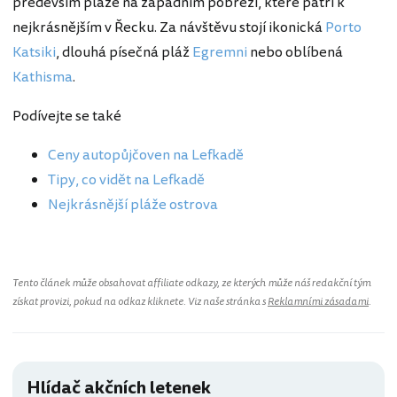
především pláže na západním pobřeží, které patří k
nejkrásnějším v Řecku. Za návštěvu stojí ikonická
Porto
Katsiki
, dlouhá písečná pláž
Egremni
nebo oblíbená
Kathisma
.
Podívejte se také
Ceny autopůjčoven na Lefkadě
Tipy, co vidět na Lefkadě
Nejkrásnější pláže ostrova
Tento článek může obsahovat affiliate odkazy, ze kterých může náš redakční tým
získat provizi, pokud na odkaz kliknete. Viz naše stránka s
Reklamními zásadami
.
Hlídač akčních letenek