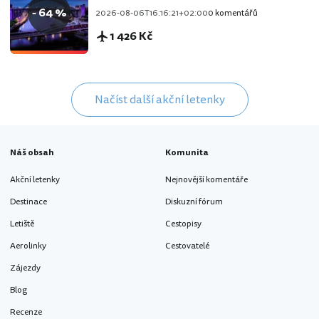
- 64 %
2026-08-06T16:16:21+02:00
0 komentářů
1 426 Kč
Načíst další akční letenky
Náš obsah
Komunita
Akční letenky
Nejnovější komentáře
Destinace
Diskuzní fórum
Letiště
Cestopisy
Aerolinky
Cestovatelé
Zájezdy
Blog
Recenze