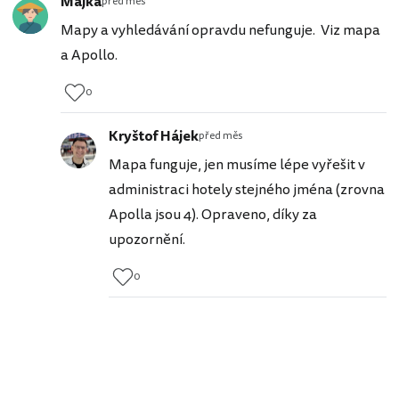
Majka
před měs
Mapy a vyhledávání opravdu nefunguje. Viz mapa
a Apollo.
0
Kryštof Hájek
před měs
Mapa funguje, jen musíme lépe vyřešit v
administraci hotely stejného jména (zrovna
Apolla jsou 4). Opraveno, díky za
upozornění.
0