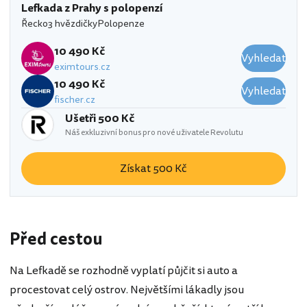
Lefkada z Prahy s polopenzí
Řecko
3 hvězdičky
Polopenze
10 490 Kč
Vyhledat
eximtours.cz
10 490 Kč
Vyhledat
fischer.cz
Ušetři 500 Kč
Náš exkluzivní bonus pro nové uživatele Revolutu
Získat 500 Kč
Před cestou
Na Lefkadě se rozhodně vyplatí půjčit si auto a
procestovat celý ostrov. Největšími lákadly jsou