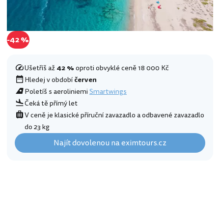
-42 %
Ušetříš až
42 %
oproti obvyklé ceně 18 000 Kč
Hledej v období
červen
Poletíš s aeroliniemi
Smartwings
Čeká tě přímý let
V ceně je klasické příruční zavazadlo a odbavené zavazadlo
do 23 kg
Najít dovolenou na eximtours.cz