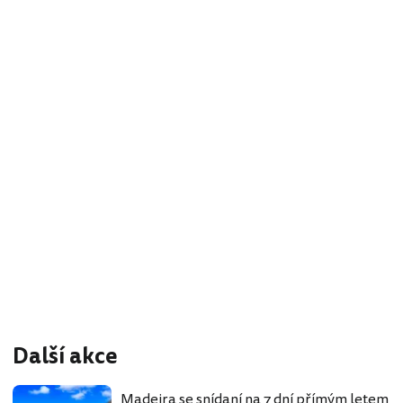
Další akce
Madeira se snídaní na 7 dní přímým letem