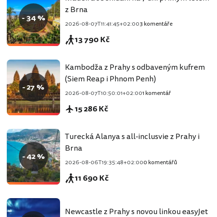
z Brna
- 34 %
2026-08-07T11:41:45+02:00
3 komentáře
13 790 Kč
Kambodža z Prahy s odbaveným kufrem
(Siem Reap i Phnom Penh)
- 27 %
2026-08-07T10:50:01+02:00
1 komentář
15 286 Kč
Turecká Alanya s all-inclusvie z Prahy i
Brna
- 42 %
2026-08-06T19:35:48+02:00
0 komentářů
11 690 Kč
Newcastle z Prahy s novou linkou easyJet