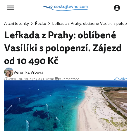
Akční letenky
Řecko
Lefkada z Prahy: oblíbené Vasiliki s polope
Lefkada z Prahy: oblíbené
Vasiliki s polopenzí. Zájezd
od 10 490 Kč
Veronika Vrbová
2026-06-10T13:19:49+02:00
2 komentáře
Sdílet