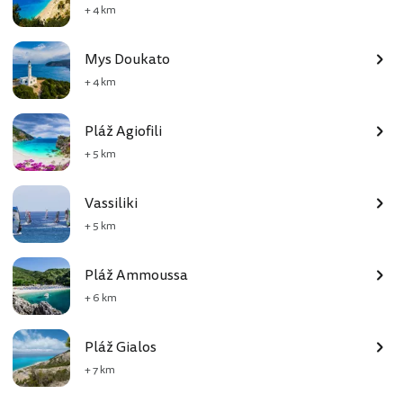
+ 4 km
Mys Doukato
+ 4 km
Pláž Agiofili
+ 5 km
Vassiliki
+ 5 km
Pláž Ammoussa
+ 6 km
Pláž Gialos
+ 7 km