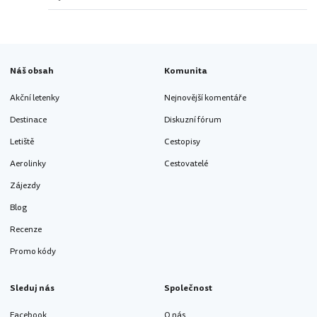
Náš obsah
Komunita
Akční letenky
Nejnovější komentáře
Destinace
Diskuzní fórum
Letiště
Cestopisy
Aerolinky
Cestovatelé
Zájezdy
Blog
Recenze
Promo kódy
Sleduj nás
Společnost
Facebook
O nás