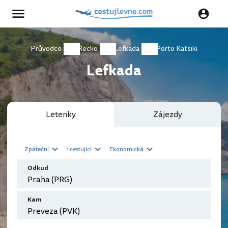
Průvodce
Řecko
Lefkada
Porto Katsiki
Lefkada
Letenky
Zájezdy
Zpáteční
1 cestující
Ekonomická
Odkud
Kam