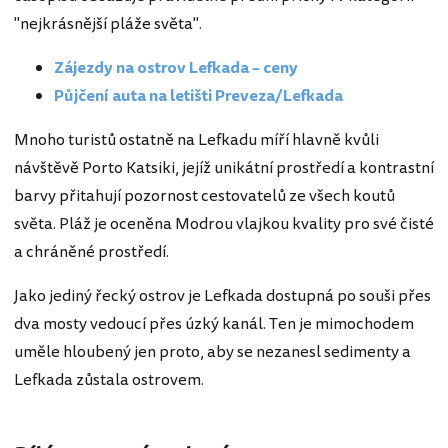
"nejkrásnější pláže světa".
Zájezdy na ostrov Lefkada – ceny
Půjčení auta na letišti Preveza/Lefkada
Mnoho turistů ostatně na Lefkadu míří hlavně kvůli
návštěvě Porto Katsiki, jejíž unikátní prostředí a kontrastní
barvy přitahují pozornost cestovatelů ze všech koutů
světa. Pláž je oceněna Modrou vlajkou kvality pro své čisté
a chráněné prostředí.
Jako jediný řecký ostrov je Lefkada dostupná po souši přes
dva mosty vedoucí přes úzký kanál. Ten je mimochodem
uměle hloubený jen proto, aby se nezanesl sedimenty a
Lefkada zůstala ostrovem.