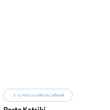
15 míst co vidět na Lefkadě