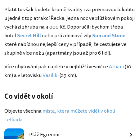
Platit tu však budete kromě kvality i za prémiovou lokalitu
u jedné z top atrakcí Řecka. Jedna noc ve 2lůžkovém pokoji
vychází zhruba na 4 000 Kč. Doporučili bychom třeba
hotel
Secret Hill
nebo prázdninové vily
Sun and Stone
,
které nabídnou nejlepší ceny v případě, že cestujete ve
skupině více než 2 (apartmány jsou až pro 6 lidí).
Více ubytování pak najdete v nejbližší vesničce
Athani
(10
km) a v letovisku
Vasiliki
(29 km).
Co vidět v okolí
Objevte všechna
místa, která můžete vidět v okolí
Lefkada
.
Pláž Egremni