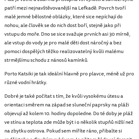
patří mezi nejnavštěvovanější na Lefkadě. Povrch tvoří
malé jemné bělostné oblázky, které sice nepíchají do
nohou, ale člověk se do nich dost boří, stejně jako při
vstupu do moře. Dno se sice svažuje prvních asi 30 mírně,
ale vstup do vody je pro malé děti dost náročný a bez
pomoci dospělých těžko realizovatelný kvůli malému
strmějšímu schodu z nánosů kamínků.
Porto Katsiki je tak ideální hlavně pro plavce, méně už pro
různé vodní hrátky.
Dobré je také počítat s tím, že kvůli vysokému útesu a
orientaci směrem na západ se sluneční paprsky na pláži
objevují až kolem 10. hodiny dopoledne. Do té doby je pláž
ve stínu a teplota zde může být i o několik stupňů nižší než
na zbytku ostrova. Pokud sem míříte ráno, přibalte si