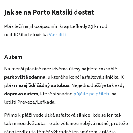
Jak se na Porto Katsiki dostat
Pláž leží na jihozápadním kraji Lefkady 29 km od
nejbližšího letoviska
Vassiliki
.
Autem
Na menší planině mezi dvěma útesy najdete rozsáhlé
parkoviště zdarma
, u kterého končí asfaltová silnička. K
pláži
nezajíždí žádný autobus
. Nejjednodušší je tak vždy
doprava autem
, které si snadno
půjčíte po příletu
na
letišti Preveza/Lefkada.
Přímo k pláži vede úzká asfaltová silnice, kde se jen tak
tak minou dvě auta. To ale většinou nebývá nutné, protože
ráno jezdí auta téměř výhradně jen směrem k pláži a