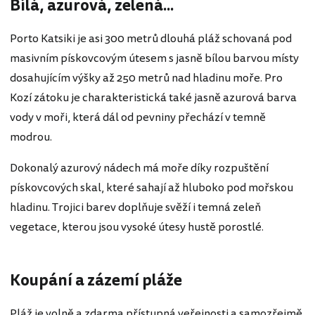
Bílá, azurová, zelená...
Porto Katsiki je asi 300 metrů dlouhá pláž schovaná pod
masivním pískovcovým útesem s jasně bílou barvou místy
dosahujícím výšky až 250 metrů nad hladinu moře. Pro
Kozí zátoku je charakteristická také jasně azurová barva
vody v moři, která dál od pevniny přechází v temně
modrou.
Dokonalý azurový nádech má moře díky rozpuštění
pískovcových skal, které sahají až hluboko pod mořskou
hladinu. Trojici barev doplňuje svěží i temná zeleň
vegetace, kterou jsou vysoké útesy hustě porostlé.
Koupání a zázemí pláže
Pláž je volně a zdarma přístupná veřejnosti a samozřejmě