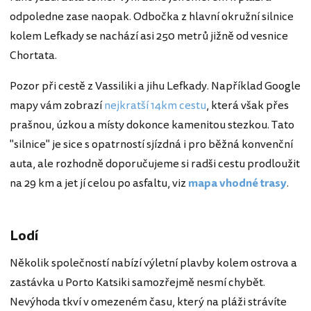
odpoledne zase naopak. Odbočka z hlavní okružní silnice
kolem Lefkady se nachází asi 250 metrů jižně od vesnice
Chortata.
Pozor při cestě z Vassiliki a jihu Lefkady. Například Google
mapy vám zobrazí
nejkratší 14km cestu
, která však přes
prašnou, úzkou a místy dokonce kamenitou stezkou. Tato
"silnice" je sice s opatrností sjízdná i pro běžná konvenční
auta, ale rozhodně doporučujeme si radši cestu prodloužit
na 29 km a jet jí celou po asfaltu, viz
mapa vhodné trasy
.
Lodí
Několik společností nabízí výletní plavby kolem ostrova a
zastávka u Porto Katsiki samozřejmě nesmí chybět.
Nevýhoda tkví v omezeném času, který na pláži strávíte