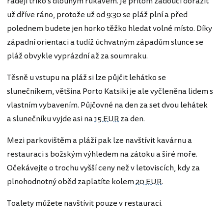
raději triko s dlouhým rukávem. Je přitom žádoucí dorazit
už dříve ráno, protože už od 9:30 se pláž plní a před
polednem budete jen horko těžko hledat volné místo. Díky
západní orientaci a tudíž úchvatným západům slunce se
pláž obvykle vyprázdní až za soumraku.
Těsně u vstupu na pláž si lze půjčit lehátko se
slunečníkem, většina Porto Katsiki je ale vyčleněna lidem s
vlastním vybavením. Půjčovné na den za set dvou lehátek
a slunečníku vyjde asi na
15 EUR
za den.
Mezi parkovištěm a pláží pak lze navštívit kavárnu a
restauraci s božským výhledem na zátoku a širé moře.
Očekávejte o trochu vyšší ceny než v letoviscích, kdy za
plnohodnotný oběd zaplatíte kolem
20 EUR
.
Toalety můžete navštívit pouze v restauraci.