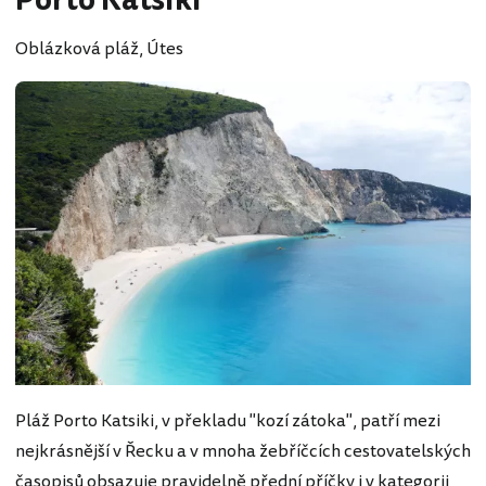
Porto Katsiki
Oblázková pláž, Útes
Pláž Porto Katsiki, v překladu "kozí zátoka", patří mezi
nejkrásnější v Řecku a v mnoha žebříčcích cestovatelských
časopisů obsazuje pravidelně přední příčky i v kategorii