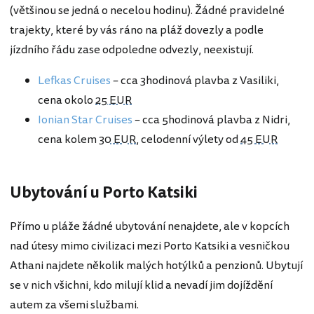
(většinou se jedná o necelou hodinu). Žádné pravidelné
trajekty, které by vás ráno na pláž dovezly a podle
jízdního řádu zase odpoledne odvezly, neexistují.
Lefkas Cruises
– cca 3hodinová plavba z Vasiliki,
cena okolo
25 EUR
Ionian Star Cruises
– cca 5hodinová plavba z Nidri,
cena kolem
30 EUR
, celodenní výlety od
45 EUR
Ubytování u Porto Katsiki
Přímo u pláže žádné ubytování nenajdete, ale v kopcích
nad útesy mimo civilizaci mezi Porto Katsiki a vesničkou
Athani najdete několik malých hotýlků a penzionů. Ubytují
se v nich všichni, kdo milují klid a nevadí jim dojíždění
autem za všemi službami.