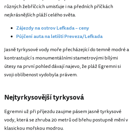
různých žebříčcích umisťuje i na předních příčkách
nejkrásnějších pláží celého světa.
Zájezdy na ostrov Lefkada – ceny
Půjčení auta na letišti Preveza/Lefkada
Jasně tyrkysové vody moře přecházející do temně modré a
kontrastující s monumentálními stametrovými bílými
útesy na první pohled dávají najevo, že pláž Egremni si
svoji oblíbenost vydobyla právem.
Nejtyrkysovější tyrkysová
Egremni už při příjezdu zaujme pásem jasně tyrkysové
vody, která se zhruba 20 metrů od břehu postupně mění v
klasickou mořskou modrou.