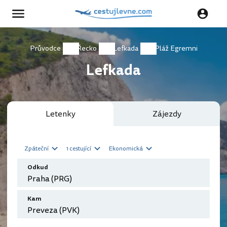
Průvodce
Řecko
Lefkada
Pláž Egremni
Lefkada
Letenky
Zájezdy
Zpáteční
1 cestující
Ekonomická
Odkud
Kam