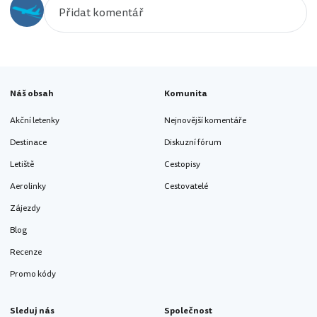
Náš obsah
Komunita
Akční letenky
Nejnovější komentáře
Destinace
Diskuzní fórum
Letiště
Cestopisy
Aerolinky
Cestovatelé
Zájezdy
Blog
Recenze
Promo kódy
Sleduj nás
Společnost