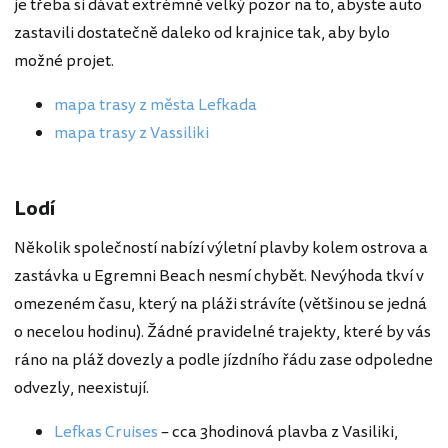
je třeba si dávat extrémně velký pozor na to, abyste auto
zastavili dostatečně daleko od krajnice tak, aby bylo
možné projet.
mapa trasy z města Lefkada
mapa trasy z Vassiliki
Lodí
Několik společností nabízí výletní plavby kolem ostrova a
zastávka u Egremni Beach nesmí chybět. Nevýhoda tkví v
omezeném času, který na pláži strávíte (většinou se jedná
o necelou hodinu). Žádné pravidelné trajekty, které by vás
ráno na pláž dovezly a podle jízdního řádu zase odpoledne
odvezly, neexistují.
Lefkas Cruises
– cca 3hodinová plavba z Vasiliki,