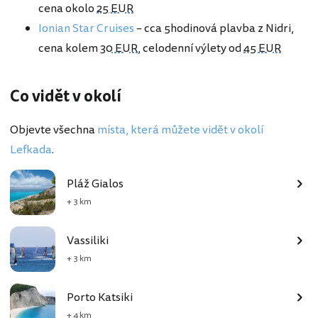
cena okolo
25 EUR
Ionian Star Cruises
– cca 5hodinová plavba z Nidri,
cena kolem
30 EUR
, celodenní výlety od
45 EUR
Co vidět v okolí
Objevte všechna
místa, která můžete vidět v okolí
Lefkada
.
Pláž Gialos
+ 3 km
Vassiliki
+ 3 km
Porto Katsiki
+ 4 km