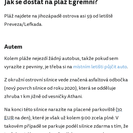
Jak se dostat na pláž Egremni?
Pláž najdete na jihozápadě ostrova asi 59 od letiště
Preveza/Lefkada.
Autem
Kolem pláže nejezdí žádný autobus, takže pokud sem
vyrazíte z pevniny, je třeba si na
místním letišti půjčit auto
.
Z okružní ostrovní silnice vede značená asfaltová odbočka
(nový povrch silnice od roku 2020), která se odděluje
zhruba 1 km jižně od vesničky Athani.
Na konci této silnice narazíte na placené parkoviště (
10
EUR
na den), které je však už kolem 9:00 zcela plné. V
takovém případě se parkuje podél silnice zdarma s tím, že