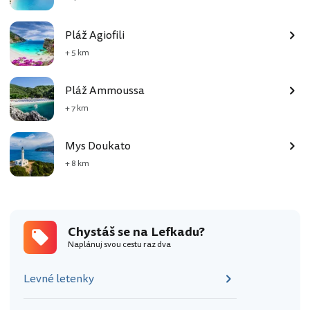
Pláž Agiofili
+ 5 km
Pláž Ammoussa
+ 7 km
Mys Doukato
+ 8 km
Chystáš se na Lefkadu?
Naplánuj svou cestu raz dva
Levné letenky