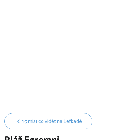
15 míst co vidět na Lefkadě