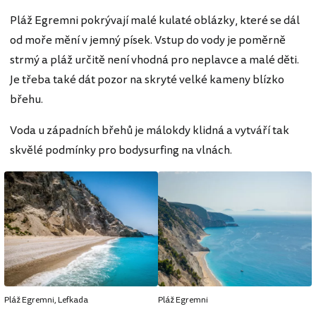
Pláž Egremni pokrývají malé kulaté oblázky, které se dál
od moře mění v jemný písek. Vstup do vody je poměrně
strmý a pláž určitě není vhodná pro neplavce a malé děti.
Je třeba také dát pozor na skryté velké kameny blízko
břehu.
Voda u západních břehů je málokdy klidná a vytváří tak
skvělé podmínky pro bodysurfing na vlnách.
Pláž Egremni, Lefkada
Pláž Egremni