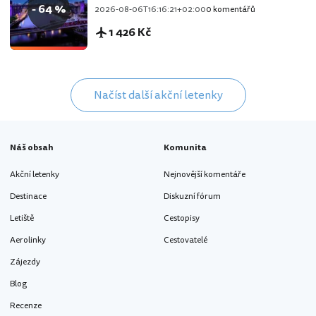
- 64 %
2026-08-06T16:16:21+02:00
0 komentářů
1 426 Kč
Načíst další akční letenky
Náš obsah
Komunita
Akční letenky
Nejnovější komentáře
Destinace
Diskuzní fórum
Letiště
Cestopisy
Aerolinky
Cestovatelé
Zájezdy
Blog
Recenze