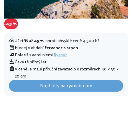
-45 %
Ušetříš až
45 %
oproti obvyklé ceně 4 500 Kč
Hledej v období
červenec a srpen
Poletíš s aeroliniemi
Ryanair
Čeká tě přímý let
V ceně je malé příruční zavazadlo o rozměrech 40 × 30 ×
20 cm
Najít lety na ryanair.com