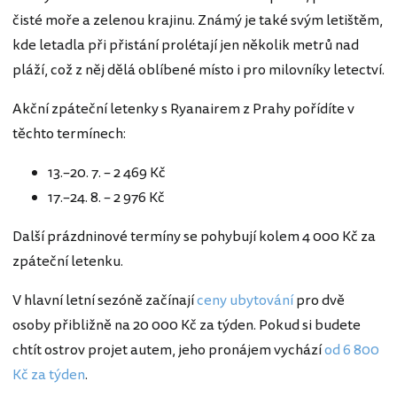
čisté moře a zelenou krajinu. Známý je také svým letištěm,
kde letadla při přistání prolétají jen několik metrů nad
pláží, což z něj dělá oblíbené místo i pro milovníky letectví.
Akční zpáteční letenky s Ryanairem z Prahy pořídíte v
těchto termínech:
13.–20. 7. – 2 469 Kč
17.–24. 8. – 2 976 Kč
Další prázdninové termíny se pohybují kolem 4 000 Kč za
zpáteční letenku.
V hlavní letní sezóně začínají
ceny ubytování
pro dvě
osoby přibližně na 20 000 Kč za týden. Pokud si budete
chtít ostrov projet autem, jeho pronájem vychází
od 6 800
Kč za týden
.