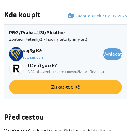
Kde koupit
Ukázka letenek z 07. 07. 2026
PRG/Praha
JSI/Skiathos
Zpáteční letenky
2.5 hodiny letu (přímý let)
2 469 Kč
Vyhledat
ryanair.com
Ušetři 500 Kč
Náš exkluzivní bonus pro nové uživatele Revolutu
Získat 500 Kč
Před cestou
V našem průvodci ostrovem Skiathos najdete tipy na: