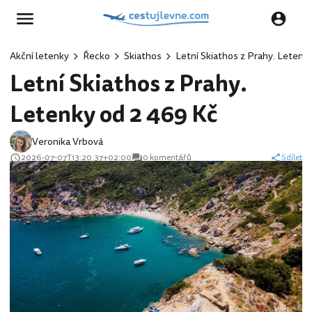
Akční letenky
Řecko
Skiathos
Letní Skiathos z Prahy. Letenk
Letní Skiathos z Prahy.
Letenky od 2 469 Kč
Veronika Vrbová
2026-07-07T13:20:37+02:00
0 komentářů
Sdílet