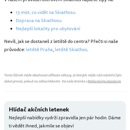
13 míst, co vidět na Skiathosu
Doprava na Skiathosu
Nejlepší lokality pro ubytování
Nevíš, jak se dostaneš z letiště do centra? Přečti si naše
průvodce:
letiště Praha
,
letiště Skiathos
.
Tento článek může obsahovat affiliate odkazy, ze kterých může náš redakční tým
získat provizi, pokud na odkaz kliknete. Viz naše stránka s
Reklamními zásadami
.
Hlídač akčních letenek
Nejlepší nabídky vydrží zpravidla jen pár hodin. Dáme
ti vědět ihned, jakmile se objeví