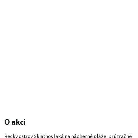
O akci
Řecký ostrov Skiathos láká na nádherné pláže, průzračně