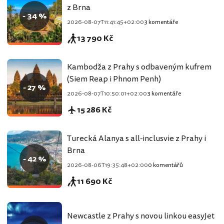
z Brna
- 34 %
2026-08-07T11:41:45+02:00
3 komentáře
13 790 Kč
Kambodža z Prahy s odbaveným kufrem
(Siem Reap i Phnom Penh)
- 27 %
2026-08-07T10:50:01+02:00
3 komentáře
15 286 Kč
Turecká Alanya s all-inclusvie z Prahy i
Brna
- 42 %
2026-08-06T19:35:48+02:00
0 komentářů
11 690 Kč
Newcastle z Prahy s novou linkou easyJet