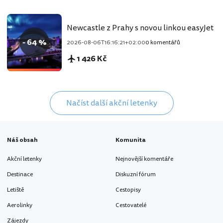
Newcastle z Prahy s novou linkou easyJet
- 64 %
2026-08-06T16:16:21+02:00
0 komentářů
1 426 Kč
Načíst další akční letenky
Náš obsah
Komunita
Akční letenky
Nejnovější komentáře
Destinace
Diskuzní fórum
Letiště
Cestopisy
Aerolinky
Cestovatelé
Zájezdy