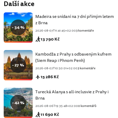
Další akce
Madeira se snídaní na 7 dní přímým letem
z Brna
- 34 %
2026-08-07T11:41:45+02:00
3 komentáře
13 790 Kč
Kambodža z Prahy s odbaveným kufrem
(Siem Reap i Phnom Penh)
- 27 %
2026-08-07T10:50:01+02:00
3 komentáře
15 286 Kč
Turecká Alanya s all-inclusvie z Prahy i
Brna
- 42 %
2026-08-06T19:35:48+02:00
0 komentářů
11 690 Kč