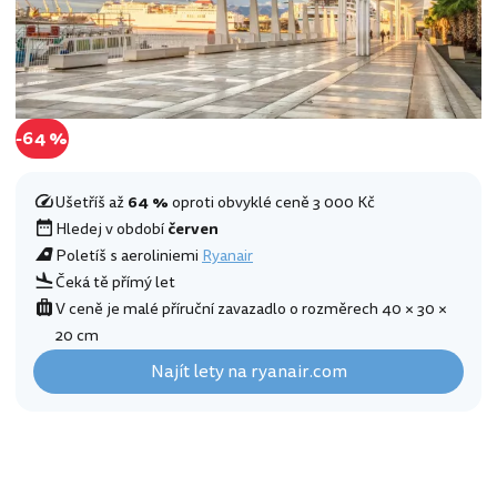
-64 %
Ušetříš až
64 %
oproti obvyklé ceně 3 000 Kč
Hledej v období
červen
Poletíš s aeroliniemi
Ryanair
Čeká tě přímý let
V ceně je malé příruční zavazadlo o rozměrech 40 × 30 ×
20 cm
Najít lety na ryanair.com