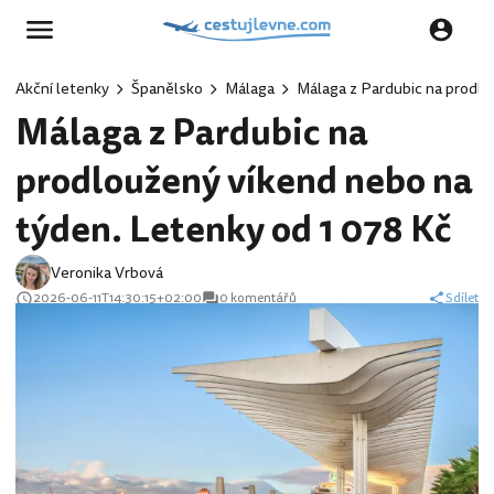
Akční letenky
Španělsko
Málaga
Málaga z Pardubic na prodlo
Málaga z Pardubic na
prodloužený víkend nebo na
týden. Letenky od 1 078 Kč
Veronika Vrbová
2026-06-11T14:30:15+02:00
0 komentářů
Sdílet