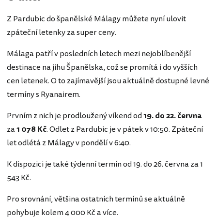
Z Pardubic do španělské Málagy můžete nyní ulovit
zpáteční letenky za super ceny.
Málaga patří v posledních letech mezi nejoblíbenější
destinace na jihu Španělska, což se promítá i do vyšších
cen letenek. O to zajímavější jsou aktuálně dostupné levné
termíny s Ryanairem.
Prvním z nich je prodloužený víkend od
19. do 22. června
za
1 078 Kč
. Odlet z Pardubic je v pátek v 10:50. Zpáteční
let odlétá z Málagy v pondělí v 6:40.
K dispozici je také týdenní termín od 19. do 26. června za 1
543 Kč.
Pro srovnání, většina ostatních termínů se aktuálně
pohybuje kolem 4 000 Kč a více.