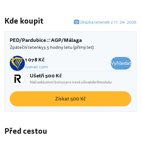
Kde koupit
Ukázka letenek z 11. 06. 2026
PED/Pardubice
AGP/Málaga
Zpáteční letenky
3.5 hodiny letu (přímý let)
1 078 Kč
Vyhledat
ryanair.com
Ušetři 500 Kč
Náš exkluzivní bonus pro nové uživatele Revolutu
Získat 500 Kč
Před cestou