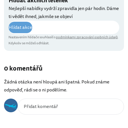
Hlídač akčních letenek
Nejlepší nabídky vydrží zpravidla jen pár hodin. Dáme
ti vědět ihned, jakmile se objeví
Hlídat akce
Nastavením hlídače souhlasíš s
podmínkami zpracování osobních údajů
.
Kdykoliv se můžeš odhlásit.
0 komentářů
Žádná otázka není hloupá ani špatná. Pokud známe
odpověď, rádi se o ni podělíme.