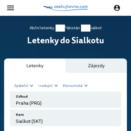
Akční letenky
Pákistán
Sialkot
Letenky do Sialkotu
Letenky
Zájezdy
Zpáteční
1 cestující
Ekonomická
Odkud
Kam