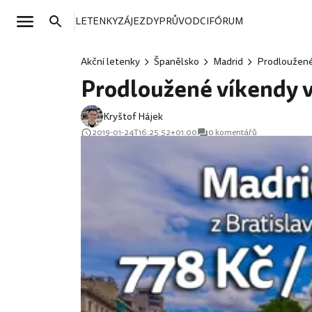
LETENKY
ZÁJEZDY
PRŮVODCI
FÓRUM
Akční letenky
Španělsko
Madrid
Prodloužené 
Prodloužené víkendy v
Kryštof Hájek
2019-01-24T16:25:52+01:00
0 komentářů