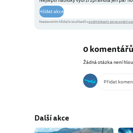
Nejlepší nabídky vydrží zpravidla jen pár ho
Hlídat akce
Nastavením hlídače souhlasíš s
podmínkami zpracování oso
0 komentář
Žádná otázka není hlou
Další akce