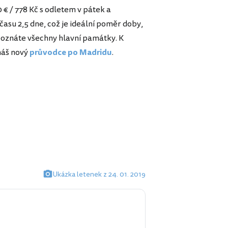
 € / 778 Kč s odletem v pátek a
asu 2,5 dne, což je ideální poměr doby,
poznáte všechny hlavní památky. K
náš nový
průvodce po Madridu
.
Ukázka letenek z 24. 01. 2019