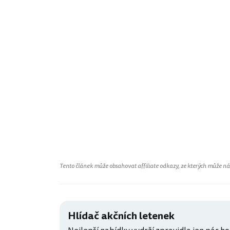
Tento článek může obsahovat affiliate odkazy, ze kterých může náš 
Hlídač akčních letenek