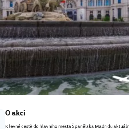
O akci
K levné cestě do hlavního města Španělska Madridu aktuálně