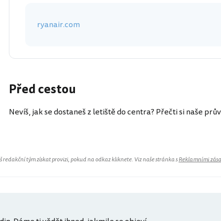
ryanair.com
Před cestou
Nevíš, jak se dostaneš z letiště do centra? Přečti si naše prů
redakční tým získat provizi, pokud na odkaz kliknete. Viz naše stránka s
Reklamními zás