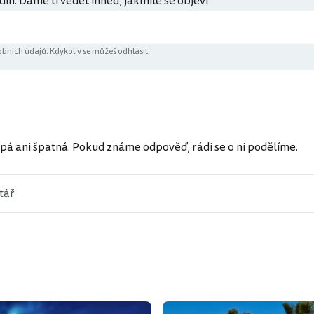
din. Dáme ti vědět ihned, jakmile se objeví
bních údajů
. Kdykoliv se můžeš odhlásit.
ů
pá ani špatná. Pokud známe odpověď, rádi se o ni podělíme.