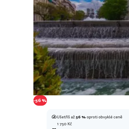
-56 %
Ušetříš až
56 %
oproti obvyklé ceně
1 750 Kč