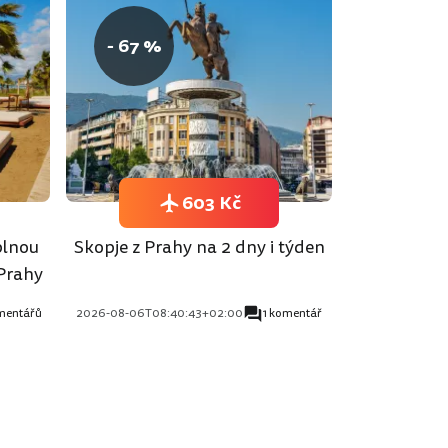
- 67 %
603 Kč
plnou
Skopje z Prahy na 2 dny i týden
 Prahy
mentářů
2026-08-06T08:40:43+02:00
1 komentář