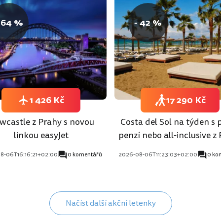
 64 %
- 42 %
1 426 Kč
17 290 Kč
wcastle z Prahy s novou
Costa del Sol na týden s 
linkou easyJet
penzí nebo all-inclusive z
8-06T16:16:21+02:00
0 komentářů
2026-08-06T11:23:03+02:00
0 ko
Načíst další akční letenky