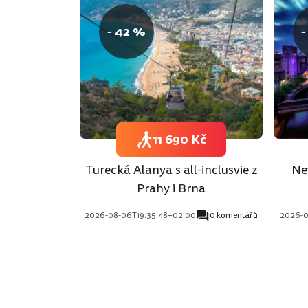
- 42 %
-
11 690 Kč
Turecká Alanya s all-inclusvie z
Ne
Prahy i Brna
2026-08-06T19:35:48+02:00
0 komentářů
2026-0