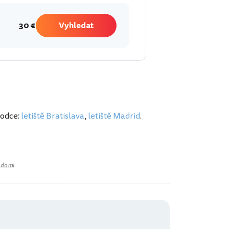
30 €
Vyhledat
vodce:
letiště Bratislava
,
letiště Madrid
.
adami
.