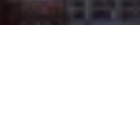
Na jaká letiště se létá?
Do Niagara Falls se létá na 1 mezinárodní letiště. Průvodce
s praktickými tipy nejen ohledně veřejné dopravy si
můžete přečíst zde:
Niagara Falls
.
Průvodce Spojené státy americké
Naplánuj si dovolenou s naším praktickým průvodcem a
nic tě nepřekvapí
Co vidět v USA