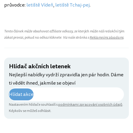
průvodce:
letiště Vídeň
,
letiště Tchaj-pej
.
Tento článek může obsahovat affiliate odkazy, ze kterých může náš redakční tým
získat provizi, pokud na odkaz kliknete. Viz naše stránka s
Reklamními zásadami
.
Hlídač akčních letenek
Nejlepší nabídky vydrží zpravidla jen pár hodin. Dáme
ti vědět ihned, jakmile se objeví
Hlídat akce
Nastavením hlídače souhlasíš s
podmínkami zpracování osobních údajů
.
Kdykoliv se můžeš odhlásit.