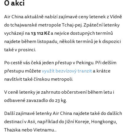
O akci
Air China aktuálně nabízí zajímavé ceny letenek z Vídně
do tchajwanské metropole Tchaj-pej. Zpáteční letenky
vycházejí na
13 112 Kč
a nejvíce dostupných termínů
najdete během listopadu, několik termínů je k dispozici
také v prosinci.
Po cestě vás čeká jeden přestup v Pekingu. Při delším
přestupu můžete
využít bezvízový tranzit
a krátce
navštívit také čínskou metropoli.
V ceně letenky je zahrnuto občerstvení během letu i
odbavené zavazadlo do 23 kg.
Další zajímavé letenky Air China najdete také do dalších
destinací v Asii, například do Jižní Koreje, Hongkongu,
Thajska nebo Vietnamu...