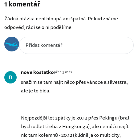
1 komentář
Žádná otázka není hloupá ani špatná. Pokud známe
odpověď, rádi se o ni podělíme.
nove kostatko
před 3 měs
snažím se tam najít něco přes vánoce a silvestra,
ale je to bída.
Nejpozdější let zpátky je 30.12 přes Pekingu (bral
bych odlet třeba z Hongkongu), ale nemůžu najít
nic tam kolem 18 - 20.12 (klidně jako multicity,