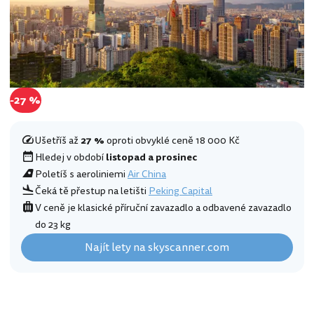
-27 %
Ušetříš až
27 %
oproti obvyklé ceně 18 000 Kč
Hledej v období
listopad a prosinec
Poletíš s aeroliniemi
Air China
Čeká tě přestup na letišti
Peking Capital
V ceně je klasické příruční zavazadlo a odbavené zavazadlo
do 23 kg
Najít lety na skyscanner.com