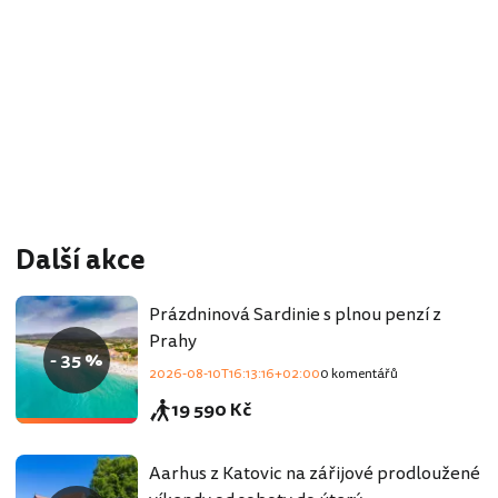
Další akce
Prázdninová Sardinie s plnou penzí z
Prahy
- 35 %
2026-08-10T16:13:16+02:00
0 komentářů
19 590 Kč
Aarhus z Katovic na zářijové prodloužené