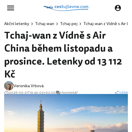
Akční letenky
Tchaj-wan
Tchaj-pej
Tchaj-wan z Vídně s Air Ch
Tchaj-wan z Vídně s Air
China během listopadu a
prosince. Letenky od 13 112
Kč
Veronika Vrbová
2026-05-21T19:40:03+02:00
1 komentář
Sdílet