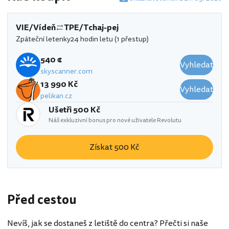
VIE/Vídeň
TPE/Tchaj-pej
Zpáteční letenky
24 hodin letu (1 přestup)
540 €
Vyhledat
skyscanner.com
13 990 Kč
Vyhledat
pelikan.cz
Ušetři 500 Kč
Náš exkluzivní bonus pro nové uživatele Revolutu
Získat 500 Kč
Před cestou
Nevíš, jak se dostaneš z letiště do centra? Přečti si naše