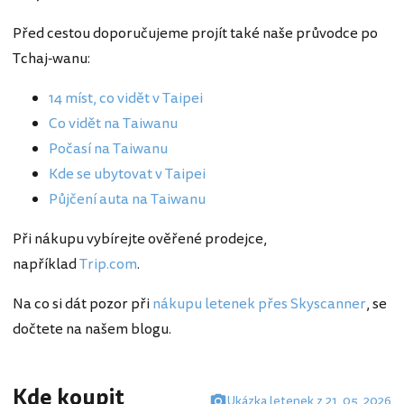
Před cestou doporučujeme projít také naše průvodce po
Tchaj-wanu:
14 míst, co vidět v Taipei
Co vidět na Taiwanu
Počasí na Taiwanu
Kde se ubytovat v Taipei
Půjčení auta na Taiwanu
Při nákupu vybírejte ověřené prodejce,
například
Trip.com
.
Na co si dát pozor při
nákupu letenek přes Skyscanner
, se
dočtete na našem blogu.
Kde koupit
Ukázka letenek z 21. 05. 2026