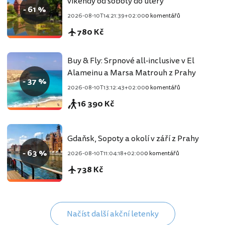
víkendy od soboty do úterý
- 61 %
2026-08-10T14:21:39+02:00
0 komentářů
780 Kč
Buy & Fly: Srpnové all-inclusive v El
Alameinu a Marsa Matrouh z Prahy
- 37 %
2026-08-10T13:12:43+02:00
0 komentářů
16 390 Kč
Gdaňsk, Sopoty a okolí v září z Prahy
- 63 %
2026-08-10T11:04:18+02:00
0 komentářů
738 Kč
Načíst další akční letenky