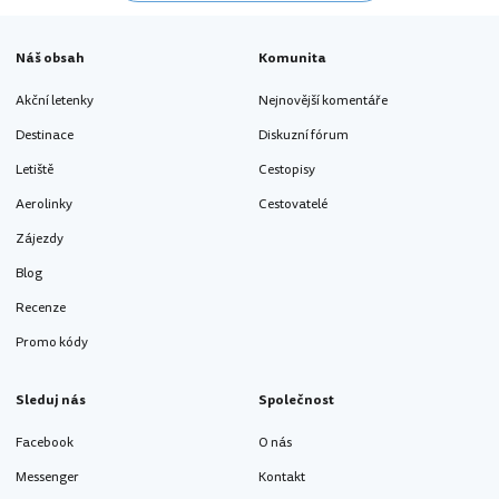
Náš obsah
Komunita
Akční letenky
Nejnovější komentáře
Destinace
Diskuzní fórum
Letiště
Cestopisy
Aerolinky
Cestovatelé
Zájezdy
Blog
Recenze
Promo kódy
Sleduj nás
Společnost
Facebook
O nás
Messenger
Kontakt