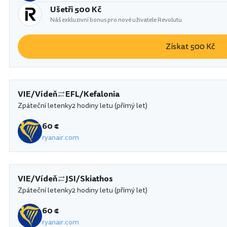
Ušetři 500 Kč
Náš exkluzivní bonus pro nové uživatele Revolutu
Získat 500 Kč
VIE/Vídeň
EFL/Kefalonia
Zpáteční letenky
2 hodiny letu (přímý let)
60 €
ryanair.com
VIE/Vídeň
JSI/Skiathos
Zpáteční letenky
2 hodiny letu (přímý let)
60 €
ryanair.com