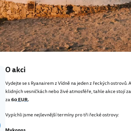
O akci
Vydejte se s Ryanairem z Vídně na jeden z řeckých ostrovů. 
klidných vesničkách nebo živé atmosféře, tahle akce stojí z
za
60 EUR
.
Vypíchli jsme nejlevnější termíny pro tři řecké ostrovy:
Mykonos