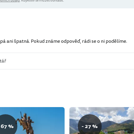
bních údajů
. Kdykoliv se můžeš odhlásit.
ů
pá ani špatná. Pokud známe odpověď, rádi se o ni podělíme.
 67 %
- 27 %