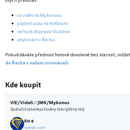
svých představ.
co vidět na Mykonosu
půjčení auta na Kefalonii
veřejná doprava Skiathos
ubytování v Řecku
Pokud dáváte přednost hotové dovolené bez starostí, můžet
do Řecka v našem srovnávači
.
Kde koupit
VIE/Vídeň
JMK/Mykonos
Zpáteční letenky
2 hodiny letu (přímý let)
60 €
ryanair.com