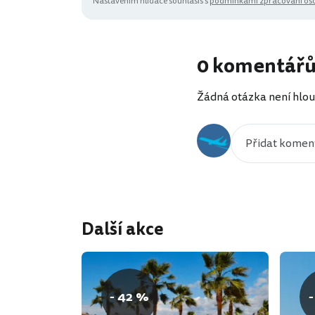
Nastavením hlídače souhlasíš s
podmínkami zpracování oso
0 komentář
Žádná otázka není hlou
Další akce
- 42 %
-