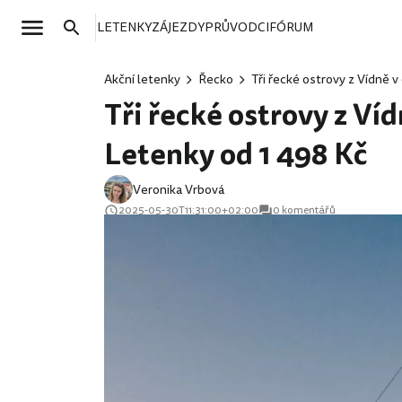
LETENKY
ZÁJEZDY
PRŮVODCI
FÓRUM
Akční letenky
Řecko
Tři řecké ostrovy z Vídně 
Tři řecké ostrovy z Ví
Letenky od 1 498 Kč
Veronika Vrbová
2025-05-30T11:31:00+02:00
0 komentářů