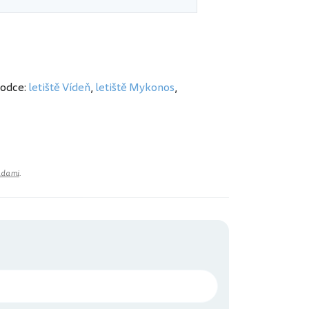
vodce:
letiště Vídeň
,
letiště Mykonos
,
adami
.