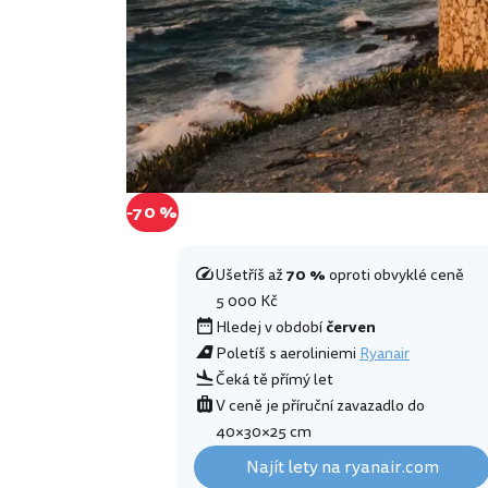
-70 %
Ušetříš až
70 %
oproti obvyklé ceně
5 000 Kč
Hledej v období
červen
Poletíš s aeroliniemi
Ryanair
Čeká tě přímý let
V ceně je příruční zavazadlo do
40×30×25 cm
Najít lety na ryanair.com