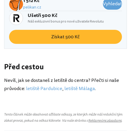
1 512 Kč
Vyhledat
pelikan.cz
Ušetři 500 Kč
Náš exkluzivní bonus pro nové uživatele Revolutu
Získat 500 Kč
Před cestou
Nevíš, jak se dostaneš z letiště do centra? Přečti si naše
průvodce:
letiště Pardubice
,
letiště Málaga
.
Tento článek může obsahovat affiliate odkazy, ze kterých může náš redakční tým
získat provizi, pokud na odkaz kliknete. Viz naše stránka s
Reklamními zásadami
.