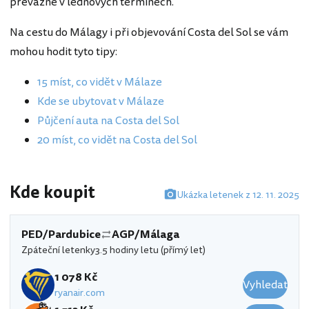
převážně v lednových termínech.
Na cestu do Málagy i při objevování Costa del Sol se vám
mohou hodit tyto tipy:
15 míst, co vidět v Málaze
Kde se ubytovat v Málaze
Půjčení auta na Costa del Sol
20 míst, co vidět na Costa del Sol
Kde koupit
Ukázka letenek z 12. 11. 2025
PED/Pardubice
AGP/Málaga
Zpáteční letenky
3.5 hodiny letu (přímý let)
1 078 Kč
Vyhledat
ryanair.com