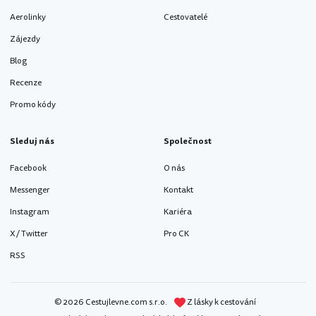
Aerolinky
Cestovatelé
Zájezdy
Blog
Recenze
Promo kódy
Sleduj nás
Společnost
Facebook
O nás
Messenger
Kontakt
Instagram
Kariéra
X / Twitter
Pro CK
RSS
© 2026 Cestujlevne.com s.r.o.
Z lásky k cestování