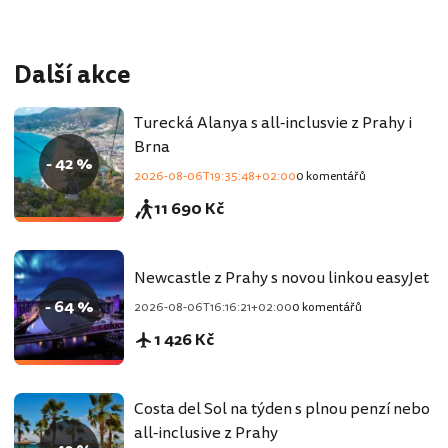
Další akce
Turecká Alanya s all-inclusvie z Prahy i
Brna
- 42 %
2026-08-06T19:35:48+02:00
0 komentářů
11 690 Kč
Newcastle z Prahy s novou linkou easyJet
- 64 %
2026-08-06T16:16:21+02:00
0 komentářů
1 426 Kč
Costa del Sol na týden s plnou penzí nebo
all-inclusive z Prahy