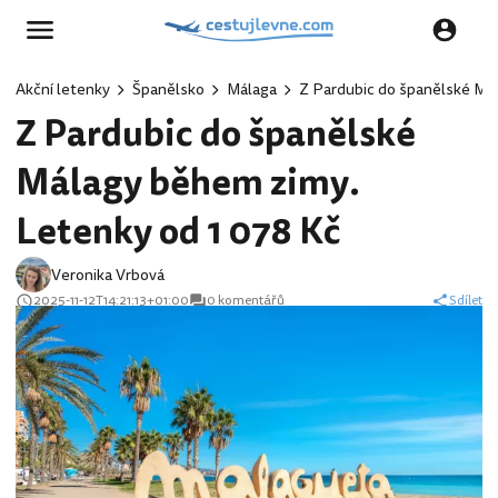
Akční letenky
Španělsko
Málaga
Z Pardubic do španělské Má
Z Pardubic do španělské
Málagy během zimy.
Letenky od 1 078 Kč
Veronika Vrbová
2025-11-12T14:21:13+01:00
0 komentářů
Sdílet