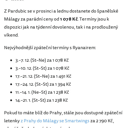
Z Pardubic se v prosinci a lednu dostanete do španělské
Málagy za parádní ceny od
1 078 Kč
. Termíny jsou k
dispozici jak na týdenní dovolenou, tak i na prodloužený
víkend.
Nejvýhodnější zpáteční termíny s Ryanairem:
3.–7. 12. (St–Ne) za 1 078 Kč
3.–10. 12. (St–St) za 1 078 Kč
17.–21. 12. (St–Ne) za 1 491 Kč
17.–24. 12. (St–St) za 1 394 Kč
11.–14. 1. (Ne–St) za 1 238 Kč
14.–21. 1. (St–St) za 1 238 Kč
Pokud to máte blíž do Prahy, stále jsou dostupné zpáteční
letenky
z Prahy do Málagy se Smartwings
za 2 790 Kč,