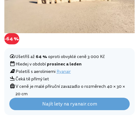
-64 %
Ušetříš až
64 %
oproti obvyklé ceně 3 000 Kč
Hledej v období
prosinec a leden
Poletíš s aeroliniemi
Ryanair
Čeká tě přímý let
V ceně je malé příruční zavazadlo o rozměrech 40 × 30 ×
20 cm
Najít lety na ryanair.com