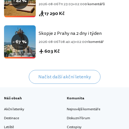
- 42 %
2026-08-06T11:23:03+02:00
0 komentářů
17 290 Kč
Skopje z Prahy na 2 dny i týden
- 67 %
2026-08-06T08:40:43+02:00
1 komentář
603 Kč
Načíst další akční letenky
Náš obsah
Komunita
Akční letenky
Nejnovější komentáře
Destinace
Diskuzní fórum
Letiště
Cestopisy