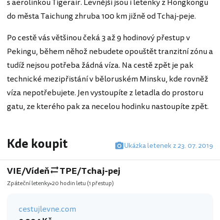
s aerolinkou Tigerair. Levnější jsou i letenky z Hongkongu
do města Taichung zhruba 100 km jižně od Tchaj-peje.
Po cestě vás většinou čeká 3 až 9 hodinový přestup v
Pekingu, během něhož nebudete opouštět tranzitní zónu a
tudíž nejsou potřeba žádná víza. Na cestě zpět je pak
technické mezipřistání v běloruském Minsku, kde rovněž
víza nepotřebujete. Jen vystoupíte z letadla do prostoru
gatu, ze kterého pak za necelou hodinku nastoupíte zpět.
Kde koupit
Ukázka letenek z 23. 07. 2019
VIE/Vídeň
TPE/Tchaj-pej
Zpáteční letenky
20 hodin letu
(1 přestup)
cestujlevne.com