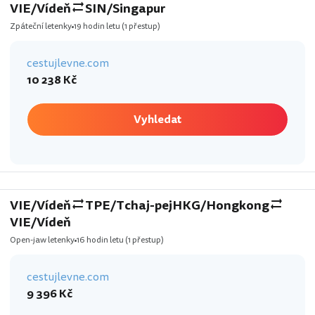
VIE/Vídeň
SIN/Singapur
Zpáteční letenky
19 hodin letu
(1 přestup)
cestujlevne.com
10 238 Kč
Vyhledat
VIE/Vídeň
TPE/Tchaj-pej
HKG/Hongkong
VIE/Vídeň
Open-jaw letenky
16 hodin letu
(1 přestup)
cestujlevne.com
9 396 Kč