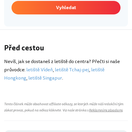
Vyhledat
Před cestou
Nevíš, jak se dostaneš z letiště do centra? Přečti si naše
průvodce:
letiště Vídeň
,
letiště Tchaj-pej
,
letiště
Hongkong
,
letiště Singapur
.
Tento článek může obsahovat affiliate odkazy, ze kterých může náš redakční tým
získat provizi, pokud na odkaz kliknete. Viz naše stránka s
Reklamními zásadami
.