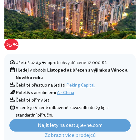
-25 %
Ušetříš až
25 %
oproti obvyklé ceně 12 000 Kč
Hledej v období
Listopad až březen s výjimkou Vánoc a
Nového roku
Čeká tě přestup na letišti
Peking Capital
Poletíš s aeroliniemi
Air China
Čeká tě přímý let
V ceně je V ceně odbavené zavazadlo do 23 kg +
standardní příruční.
Najít lety na cestujlevne.com
Zobrazit více prodejců