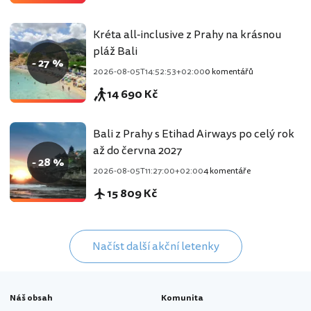
Kréta all-inclusive z Prahy na krásnou
pláž Bali
- 27 %
2026-08-05T14:52:53+02:00
0 komentářů
14 690 Kč
Bali z Prahy s Etihad Airways po celý rok
až do června 2027
- 28 %
2026-08-05T11:27:00+02:00
4 komentáře
15 809 Kč
Načíst další akční letenky
Náš obsah
Komunita