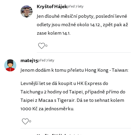
Kryštof Hájek
před 7 lety
Jen dlouhé měsíční pobyty, poslední levné
odlety jsou možné okolo 14.12., zpět pak až
zase kolem 14.1.
0
matej15
před 7 lety
Jenom dodám k tomu přeletu Hong Kong - Taiwan:
Levnější let se dá koupit u HK Express do
Taichungu 2 hodiny od Taipei, případně přímo do
Taipei z Macaa s Tigerair. Dá se to sehnat kolem
1000 Kč za jednosměrku.
0