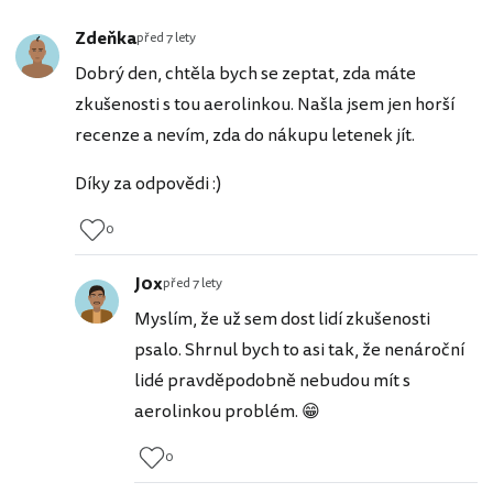
Zdeňka
před 7 lety
Dobrý den, chtěla bych se zeptat, zda máte
zkušenosti s tou aerolinkou. Našla jsem jen horší
recenze a nevím, zda do nákupu letenek jít.
Díky za odpovědi :)
0
J0x
před 7 lety
Myslím, že už sem dost lidí zkušenosti
psalo. Shrnul bych to asi tak, že nenároční
lidé pravděpodobně nebudou mít s
aerolinkou problém. 😁
0