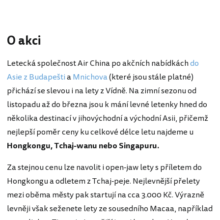
O akci
Letecká společnost Air China po akčních nabídkách
do
Asie z Budapešti
a
Mnichova
(které jsou stále platné)
přichází se slevou i na lety z Vídně. Na zimní sezonu od
listopadu až do března jsou k mání levné letenky hned do
několika destinací v jihovýchodní a východní Asii, přičemž
nejlepší poměr ceny ku celkové délce letu najdeme u
Hongkongu, Tchaj-wanu nebo Singapuru.
Za stejnou cenu lze navolit i open-jaw lety s příletem do
Hongkongu a odletem z Tchaj-peje. Nejlevnější přelety
mezi oběma městy pak startují na cca 3.000 Kč. Výrazně
levněji však seženete lety ze sousedního Macaa, například