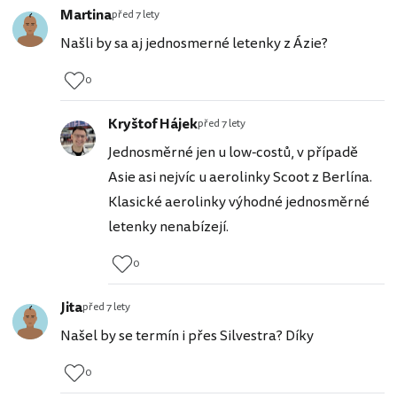
Martina
před 7 lety
Našli by sa aj jednosmerné letenky z Ázie?
0
Kryštof Hájek
před 7 lety
Jednosměrné jen u low-costů, v případě
Asie asi nejvíc u aerolinky Scoot z Berlína.
Klasické aerolinky výhodné jednosměrné
letenky nenabízejí.
0
Jita
před 7 lety
Našel by se termín i přes Silvestra? Díky
0