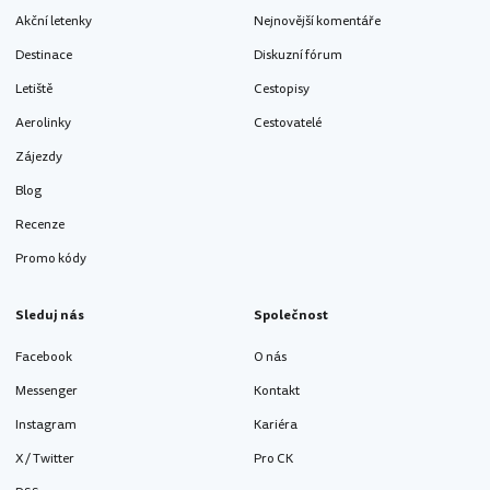
Akční letenky
Nejnovější komentáře
Destinace
Diskuzní fórum
Letiště
Cestopisy
Aerolinky
Cestovatelé
Zájezdy
Blog
Recenze
Promo kódy
Sleduj nás
Společnost
Facebook
O nás
Messenger
Kontakt
Instagram
Kariéra
X / Twitter
Pro CK