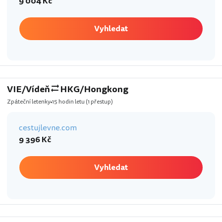
9 004 Kč
Vyhledat
VIE/Vídeň
HKG/Hongkong
Zpáteční letenky
15 hodin letu
(1 přestup)
cestujlevne.com
9 396 Kč
Vyhledat