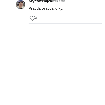
Kryštof Hájek
před 7 lety
Pravda pravda, díky.
0