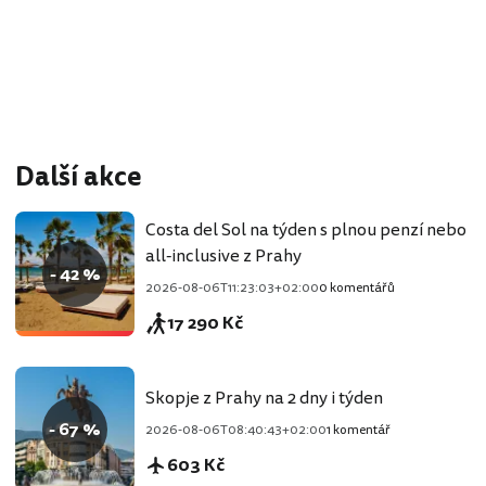
Další akce
Costa del Sol na týden s plnou penzí nebo
all-inclusive z Prahy
- 42 %
2026-08-06T11:23:03+02:00
0 komentářů
17 290 Kč
Skopje z Prahy na 2 dny i týden
- 67 %
2026-08-06T08:40:43+02:00
1 komentář
603 Kč