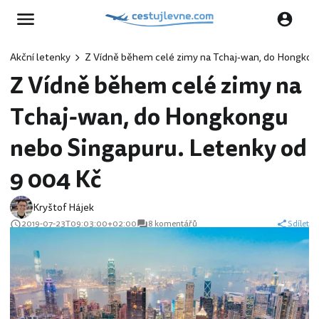
Akční letenky
Z Vídně během celé zimy na Tchaj-wan, do Hongkon
Z Vídně během celé zimy na
Tchaj-wan, do Hongkongu
nebo Singapuru. Letenky od
9 004 Kč
Kryštof Hájek
2019-07-23T09:03:00+02:00
8 komentářů
Sdílet