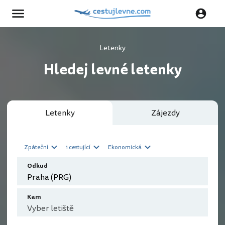
Letenky
Hledej levné letenky
Letenky
Zájezdy
Zpáteční
1 cestující
Ekonomická
Odkud
Kam