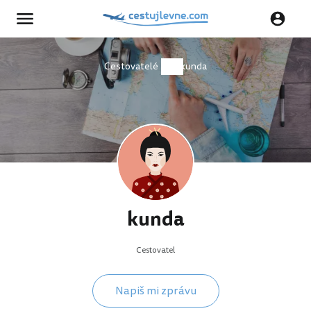
Cestovatelé
kunda
kunda
Cestovatel
Napiš mi zprávu