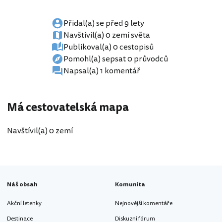
Přidal(a) se před 9 lety
Navštívil(a) 0 zemí světa
Publikoval(a) 0 cestopisů
Pomohl(a) sepsat 0 průvodců
Napsal(a) 1 komentář
Má cestovatelská mapa
Navštívil(a) 0 zemí
Náš obsah
Komunita
Akční letenky
Nejnovější komentáře
Destinace
Diskuzní fórum