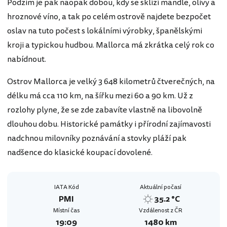
Podzim je pak naopak dobou, kdy se sklízí mandle, olivy a
hroznové víno, a tak po celém ostrově najdete bezpočet
oslav na tuto počest s lokálními výrobky, španělskými
kroji a typickou hudbou. Mallorca má zkrátka celý rok co
nabídnout.
Ostrov Mallorca je velký 3 648 kilometrů čtverečných, na
délku má cca 110 km, na šířku mezi 60 a 90 km. Už z
rozlohy plyne, že se zde zabavíte vlastně na libovolně
dlouhou dobu. Historické památky i přírodní zajímavosti
nadchnou milovníky poznávání a stovky pláží pak
nadšence do klasické koupací dovolené.
IATA Kód
Aktuální počasí
PMI
35.2 °C
Místní čas
Vzdálenost z ČR
19:09
1480 km