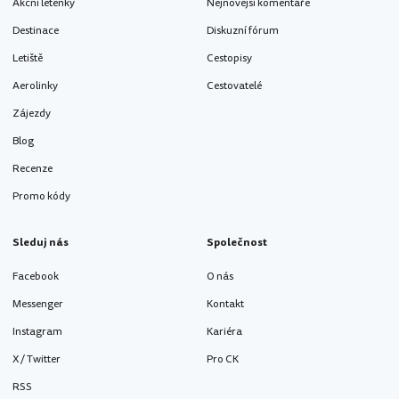
Akční letenky
Nejnovější komentáře
Destinace
Diskuzní fórum
Letiště
Cestopisy
Aerolinky
Cestovatelé
Zájezdy
Blog
Recenze
Promo kódy
Sleduj nás
Společnost
Facebook
O nás
Messenger
Kontakt
Instagram
Kariéra
X / Twitter
Pro CK
RSS