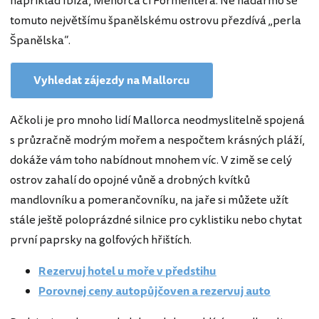
například Ibiza, Menorca či Formentera. Ne nadarmo se
tomuto největšímu španělskému ostrovu přezdívá „perla
Španělska“.
Vyhledat zájezdy na Mallorcu
Ačkoli je pro mnoho lidí Mallorca neodmyslitelně spojená
s průzračně modrým mořem a nespočtem krásných pláží,
dokáže vám toho nabídnout mnohem víc. V zimě se celý
ostrov zahalí do opojné vůně a drobných kvítků
mandlovníku a pomerančovníku, na jaře si můžete užít
stále ještě poloprázdné silnice pro cyklistiku nebo chytat
první paprsky na golfových hřištích.
Rezervuj hotel u moře v předstihu
Porovnej ceny autopůjčoven a rezervuj auto