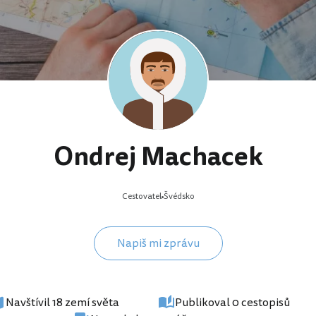
Ondrej Machacek
Cestovatel
Švédsko
Napiš mi zprávu
Navštívil 18 zemí světa
Publikoval 0 cestopisů