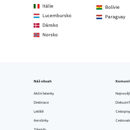
Itálie
Bolívie
Lucembursko
Paraguay
Dánsko
Norsko
Náš obsah
Komuni
Akční letenky
Nejnověj
Destinace
Diskuzní
Letiště
Cestopis
Aerolinky
Cestovat
Zájezdy