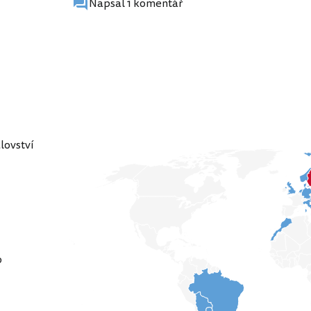
Napsal 1 komentář
lovství
o