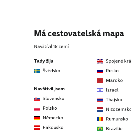
Má cestovatelská mapa
Navštívil 18 zemí
Tady žiju
Spojené krá
Švédsko
Rusko
Maroko
Navštívil jsem
Izrael
Slovensko
Thajsko
Polsko
Nizozemsk
Německo
Rumunsko
Rakousko
Brazílie