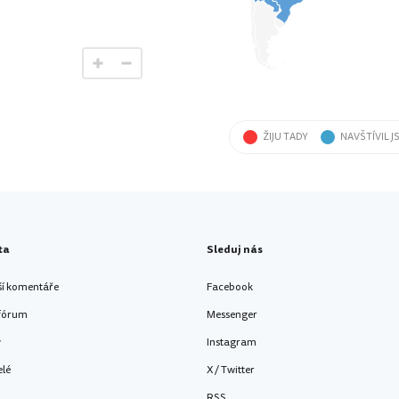
ŽIJU TADY
NAVŠTÍVIL J
ta
Sleduj nás
ší komentáře
Facebook
 fórum
Messenger
y
Instagram
elé
X / Twitter
RSS