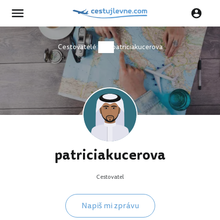
Cestovatelé
patriciakucerova
patriciakucerova
Cestovatel
Napiš mi zprávu