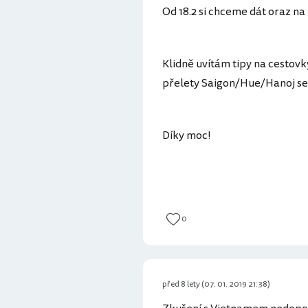
Od 18.2 si chceme dát oraz na
Klidně uvítám tipy na cestovk
přelety Saigon/Hue/Hanoj se 
Díky moc!
0
před 8 lety (07. 01. 2019 21:38)