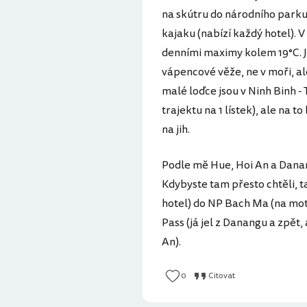
na skútru do národního parku
kajaku (nabízí každý hotel). 
denními maximy kolem 19°C. J
vápencové věže, ne v moři, a
malé loďce jsou v Ninh Binh -
trajektu na 1 lístek), ale na 
na jih.
Podle mě Hue, Hoi An a Danan
Kdybyste tam přesto chtěli, ta
hotel) do NP Bach Ma (na mot
Pass (já jel z Danangu a zpět
An).
0
Citovat