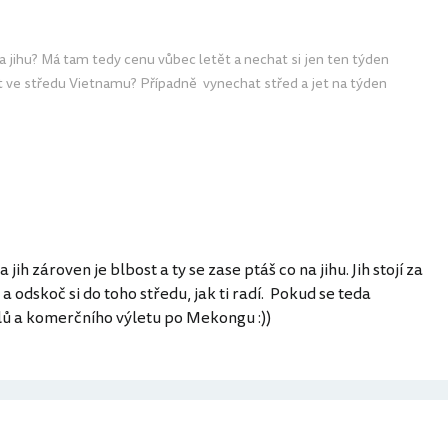
a jihu? Má tam tedy cenu vůbec letět a nechat si jen ten týden
it ve středu Vietnamu? Případně vynechat střed a jet na týden
a jih zároven je blbost a ty se zase ptáš co na jihu. Jih stojí za
a odskoč si do toho středu, jak ti radí. Pokud se teda
lů a komerčního výletu po Mekongu :))