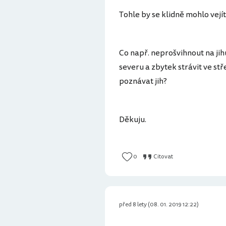
Tohle by se klidně mohlo vejít
Co např. neprošvihnout na jih
severu a zbytek strávit ve st
poznávat jih?
Děkuju.
0
Citovat
před 8 lety (08. 01. 2019 12:22)