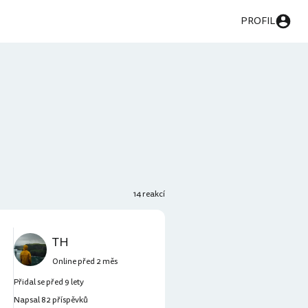
PROFIL
14 reakcí
TH
Online před 2 měs
Přidal se před 9 lety
Napsal 82 příspěvků