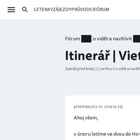
LETENKY
ZÁJEZDY
PRŮVODCI
FÓRUM
Fórum
Co vidět a navštívit
Itinerář | V
Založil
před 8 lety
TH
ve fóru Co vidět a navští
před 8 lety (07. 01. 2019 12:23)
Ahoj všem,
v únoru letíme ve dvou do Ho 