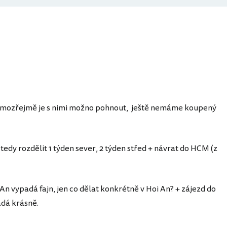
 samozřejmě je s nimi možno pohnout, ještě nemáme koupený
í tedy rozdělit 1 týden sever, 2 týden střed + návrat do HCM (z
 An vypadá fajn, jen co dělat konkrétně v Hoi An? + zájezd do
adá krásně.