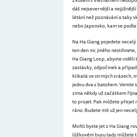
Zkušení s Vietnamem nedoporuču
dáš nejsevernější a nejjižnější
létání než poznávání a taky 
nebo Japonsko, kam se podle
Na Ha Giang pojedete necelý 
ten den nic jiného nestihnete
Ha Giang Loop, abyste viděli t
zastávky, odpočinek a případn
klikatá ve strmých srázech, m
jedou dva s batohem. Vemte si
zima někdy už začátkem října, 
to projet. Pak můžete přejet
ráno. Budete mít už jen necelý
Mohli byste jet z Ha Giang ro
lůžkovém busu tady můžete tro