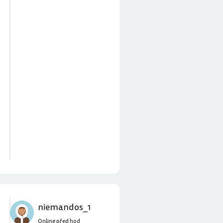
niemandos_1
Online před hod