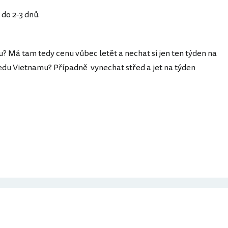
 do 2-3 dnů.
u? Má tam tedy cenu vůbec letět a nechat si jen ten týden na
ředu Vietnamu? Případně vynechat střed a jet na týden