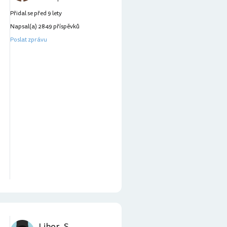
Přidal se před 9 lety
Napsal(a) 2849 příspěvků
Poslat zprávu
Libor_S