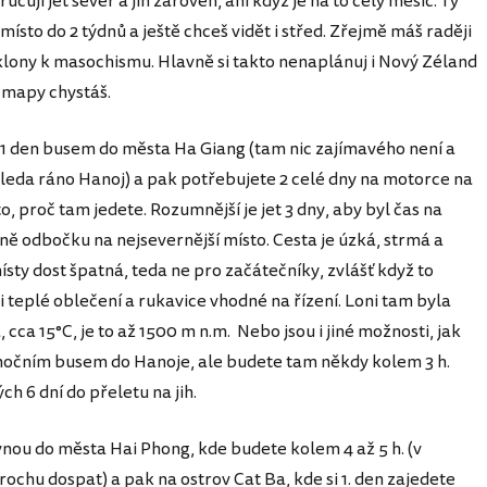
jí jet sever a jih zároveň, ani když je na to celý měsíc. Ty
 místo do 2 týdnů a ještě chceš vidět i střed. Zřejmě máš raději
sklony k masochismu. Hlavně si takto nenaplánuj i Nový Zéland
 mapy chystáš.
1 den busem do města Ha Giang (tam nic zajímavého není a
, leda ráno Hanoj) a pak potřebujete 2 celé dny na motorce na
o, proč tam jedete. Rozumnější je jet 3 dny, aby byl čas na
ě odbočku na nejsevernější místo. Cesta je úzká, strmá a
ísty dost špatná, teda ne pro začátečníky, zvlášť když to
 teplé oblečení a rukavice vhodné na řízení. Loni tam byla
cca 15°C, je to až 1500 m n.m. Nebo jsou i jiné možnosti, jak
 nočním busem do Hanoje, ale budete tam někdy kolem 3 h.
ch 6 dní do přeletu na jih.
vnou do města Hai Phong, kde budete kolem 4 až 5 h. (v
chu dospat) a pak na ostrov Cat Ba, kde si 1. den zajedete