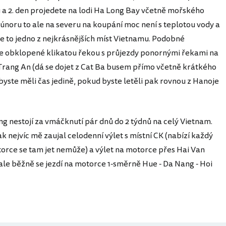
 a 2. den projedete na lodi Ha Long Bay včetně mořského
V únoru to ale na severu na koupání moc není s teplotou vody a
e to jedno z nejkrásnějších míst Vietnamu. Podobné
le obklopené klikatou řekou s průjezdy ponornými řekami na
 Trang An (dá se dojet z Cat Ba busem přímo včetně krátkého
to byste měli čas jedině, pokud byste letěli pak rovnou z Hanoje
g nestojí za vmáčknutí pár dnů do 2 týdnů na celý Vietnam.
k nejvíc mě zaujal celodenní výlet s místní CK (nabízí každý
orce se tam jet nemůže) a výlet na motorce přes Hai Van
, ale běžně se jezdí na motorce 1-směrně Hue - Da Nang - Hoi