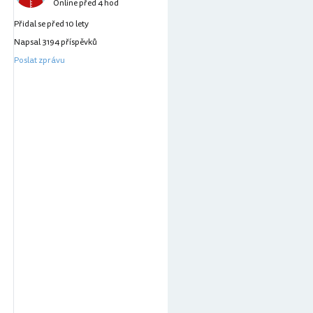
Online před 4 hod
Přidal se před 10 lety
Napsal 3194 příspěvků
Poslat zprávu