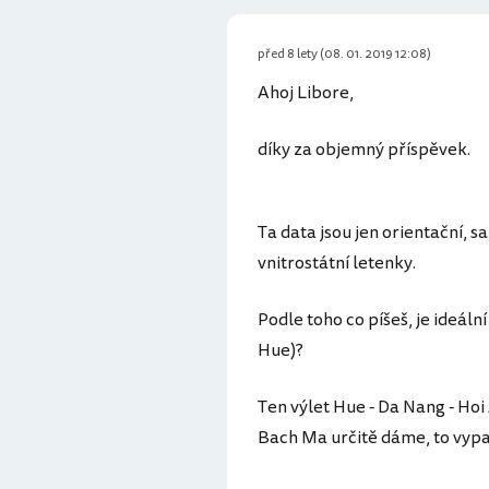
před 8 lety (08. 01. 2019 12:08)
Ahoj Libore,
díky za objemný příspěvek.
Ta data jsou jen orientační,
vnitrostátní letenky.
Podle toho co píšeš, je ideáln
Hue)?
Ten výlet Hue - Da Nang - Hoi
Bach Ma určitě dáme, to vyp