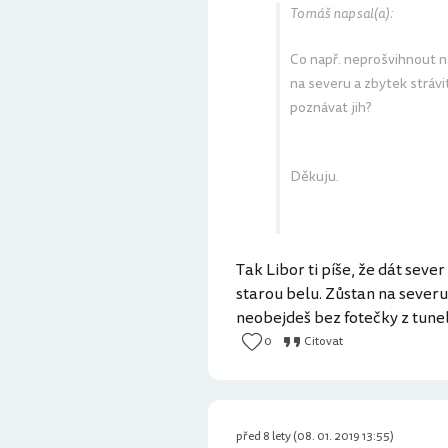
Tomáš napsal(a):
Co např. neprošvihnout n
na severu a zbytek stráv
poznávat jih?
Děkuju.
Tak Libor ti píše, že dát sever 
starou belu. Zůstan na severu 
neobejdeš bez fotečky z tune
0
Citovat
před 8 lety (08. 01. 2019 13:55)