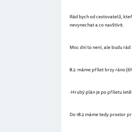
Rád bych od cestovatelů, kteří
nevynechat a co navštívit.
Moc dní to není, ale budu rád 
8.2. máme přílet brzy ráno (6h
-Hrubý plán je po příletu let
Do 18.2 máme tedy prostor pro