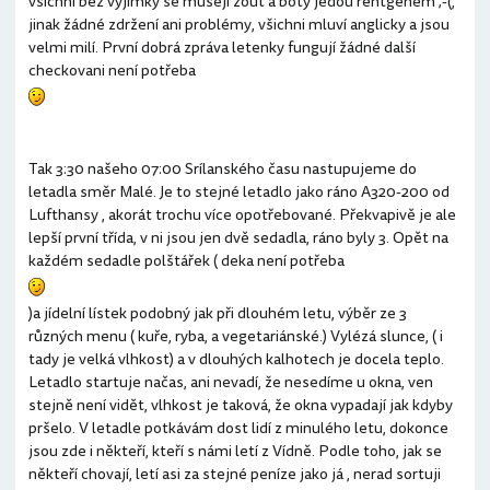
všichni bez vyjimky se musejí zout a boty jedou rentgenem ;-(,
jinak žádné zdržení ani problémy, všichni mluví anglicky a jsou
velmi milí. První dobrá zpráva letenky fungují žádné další
checkovani není potřeba
Tak 3:30 našeho 07:00 Srílanského času nastupujeme do
letadla směr Malé. Je to stejné letadlo jako ráno A320-200 od
Lufthansy , akorát trochu více opotřebované. Překvapivě je ale
lepší první třída, v ni jsou jen dvě sedadla, ráno byly 3. Opět na
každém sedadle polštářek ( deka není potřeba
)a jídelní lístek podobný jak při dlouhém letu, výběr ze 3
různých menu ( kuře, ryba, a vegetariánské.) Vylézá slunce, ( i
tady je velká vlhkost) a v dlouhých kalhotech je docela teplo.
Letadlo startuje načas, ani nevadí, že nesedíme u okna, ven
stejně není vidět, vlhkost je taková, že okna vypadají jak kdyby
pršelo. V letadle potkávám dost lidí z minulého letu, dokonce
jsou zde i někteří, kteří s námi letí z Vídně. Podle toho, jak se
někteří chovají, letí asi za stejné peníze jako já , nerad sortuji