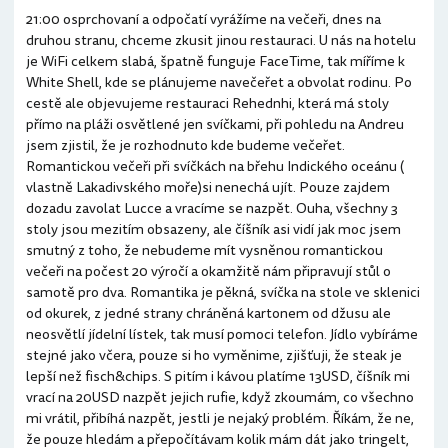
21:00 osprchovaní a odpočatí vyrážíme na večeři, dnes na
druhou stranu, chceme zkusit jinou restauraci. U nás na hotelu
je WiFi celkem slabá, špatně funguje FaceTime, tak míříme k
White Shell, kde se plánujeme navečeřet a obvolat rodinu. Po
cestě ale objevujeme restauraci Rehednhi, která má stoly
přímo na pláži osvětlené jen svíčkami, při pohledu na Andreu
jsem zjistil, že je rozhodnuto kde budeme večeřet.
Romantickou večeři při svíčkách na břehu Indického oceánu (
vlastně Lakadivského moře)si nenechá ujít. Pouze zajdem
dozadu zavolat Lucce a vracíme se nazpět. Ouha, všechny 3
stoly jsou mezitím obsazeny, ale číšník asi vidí jak moc jsem
smutný z toho, že nebudeme mít vysněnou romantickou
večeři na počest 20 výročí a okamžitě nám připravují stůl o
samotě pro dva. Romantika je pěkná, svíčka na stole ve sklenici
od okurek, z jedné strany chráněná kartonem od džusu ale
neosvětlí jídelní lístek, tak musí pomoci telefon. Jídlo vybíráme
stejné jako včera, pouze si ho vyměnime, zjišťuji, že steak je
lepší než fisch&chips. S pitím i kávou platíme 13USD, číšník mi
vrací na 20USD nazpět jejich rufie, když zkoumám, co všechno
mi vrátil, přibíhá nazpět, jestli je nejaký problém. Říkám, že ne,
že pouze hledám a přepočítávam kolik mám dát jako tringelt,