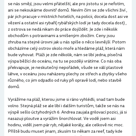
se nás smějí, jsou velmi přátelští, ale pro jistotu si je nefotím,
ani se nekoukáme dovnitř domů. Nevím čím se zde všichni živí ,
pár jich pracuje v místních hotelích, na policii, docela dost asi ve
vězení a ostatní asi rybaří( rybářských lodí je tady docela dost) ,
z ostrova se nedá nikam do práce dojíždět. Je zde i několik
obchodům s potravinami a smíšeným zbožím. Ceny jsou
zhruba na stejné úrovni jak u nás spíše o něco levnější. Potom
obcházíme celý ostrov okolo moře a hledáme pláž, která nám
bude vyhovat. Pláži je zde několik, nám se líbí jedna, písečná
výspa běžící do oceánu, na tu se později vrátíme. Co nás oba
překvapuje, je neskutečný nepořádek, všude se válí plastové
láhve, v oceánu jsou naházeny plechy ze střech a zbytky všeho
různého, co jim odpadlo od ruky při opravě lodí, nebo stavbě
domů.
Vyrážíme na pláž, kterou jsme si ráno vyhlédli, snad tam bude
volno. Stejná pláž se ale líbí i dalším turistům, takže se nás na
výspě sešlo úctyhodných 6. Andrea zaujala grilovací pozici, já si
nasazuji ploutve a vyrážím šnorchlovat. Ve vodě jsem asi
hodinu, viděl jsem pár ryb, nějaké korály, ale celkově nic moc.
Příště budu muset jinam, zkusím to někam za reef, tady kde