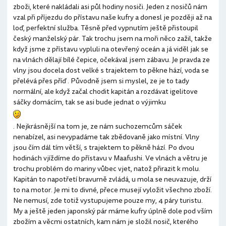
zboži, které nakládali asi půl hodiny nosiči. Jeden z nosičů nám
vzal při příjezdu do přístavu naše kufry a donesl je později až na
loď, perfektní služba. Těsně před vypnutím ještě přistoupil
český manželský pár. Tak trochu jsem na moři něco zažil, takže
když jsme z přístavu vypluli na otevřený oceán a já viděl jak se
na vlnách dělají bílé čepice, očekával jsem zábavu. Je pravda ze
vlny jsou docela dost velké s trajektem to pěkne hází, voda se
přelévá přes příď . Původně jsem si myslel, ze je to tady
normální, ale když začal chodit kapitán a rozdávat igelitove
sáčky domácím, tak se asi bude jednat o výjimku
. Nejkrásnější na tom je, ze nám suchozemcům sáček
nenabízel, asi nevypadáme tak zbědovaně jako místní. Vlny
jsou čím dál tím větší, s trajektem to pěkně hází. Po dvou
hodinách vjíždíme do přístavu v Maafushi. Ve vlnách a větru je
trochu problém do mariny vůbec vjet, natož přirazit k molu.
Kapitán to napotřetí bravurně zvládá, u mola se neuvazuje, drží
to na motor. Je mi to divné, přece musejí vyložit všechno zboží.
Ne nemusí, zde totiž vystupujeme pouze my, 4 páry turistu.
My a ještě jeden japonský pár máme kufry úplně dole pod vším
zbožím a věcmi ostatních, kam nám je složil nosič, kterého