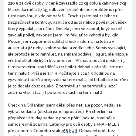
220 € za dvě osoby, v ceně zavazadlo 22 kg dolu a kabinove 7kg.
Manželka měla 27 kg, odbavení proběhlo bez problému i přes
tuto nadváhu, nikdo nic neřešil. Trochu jsem byl za blbce u
bezpečnostni kontroly, na klíče od auta někdo pověsil přivěšek
který vypadal jako náboj. Docela jsem se zapotil, když na mě
zavolali policii, nakonec jsem jim řekl ať to vyhodí a byl klid.
Pouze jsem zapomněl udělat check in doma, na letišti v
automatu již nebyli volné sedadla vedle sebe. Servis vynikající,
ale protože je to ranní let, na snídani podávají jogurt, ale nápoje
včetně alkoholických bez omezeni. Při nastupování došlo k 15-
ti minutovému zpoždění, které pilot dohnal a přistáli jsme na
terminálu 1. Prší a je 14' ;-( Počítejte s cca 1,5 hodinou na
vyzvednutí kufrů a přejezdu na terminál 2, od letadla ke kufrům
je to docela dost daleko. Z terminálu 1 na terminál 2 jezdí
zdarma vlak, stačí jít po směrovkách na terminál 2.
Checkin u Srilankan jsem dělal přes net, ale pozor, nedají se
vybrat sedadla, (dostali jsme uprostřed). Pri checkin na
přepážce vám dají sedadlo podle přání (pokud je volné) a
samozřejmě zdarma. Letenky pro dvě osoby z FRA - MLE s
přestupem v Colombu stáli
768 EUR
. Odbavení opět bez