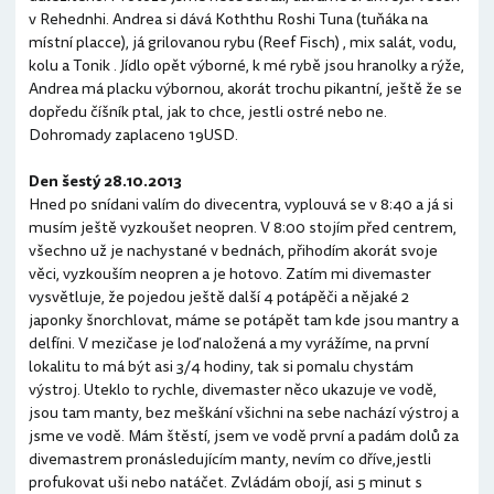
v Rehednhi. Andrea si dává Koththu Roshi Tuna (tuňáka na
místní placce), já grilovanou rybu (Reef Fisch) , mix salát, vodu,
kolu a Tonik . Jídlo opět výborné, k mé rybě jsou hranolky a rýže,
Andrea má placku výbornou, akorát trochu pikantní, ještě že se
dopředu číšník ptal, jak to chce, jestli ostré nebo ne.
Dohromady zaplaceno 19USD.
Den šestý 28.10.2013
Hned po snídani valím do divecentra, vyplouvá se v 8:40 a já si
musím ještě vyzkoušet neopren. V 8:00 stojím před centrem,
všechno už je nachystané v bednách, přihodím akorát svoje
věci, vyzkouším neopren a je hotovo. Zatím mi divemaster
vysvětluje, že pojedou ještě další 4 potápěči a nějaké 2
japonky šnorchlovat, máme se potápět tam kde jsou mantry a
delfíni. V mezičase je loď naložená a my vyrážíme, na první
lokalitu to má být asi 3/4 hodiny, tak si pomalu chystám
výstroj. Uteklo to rychle, divemaster něco ukazuje ve vodě,
jsou tam manty, bez meškání všichni na sebe nachází výstroj a
jsme ve vodě. Mám štěstí, jsem ve vodě první a padám dolů za
divemastrem pronásledujícím manty, nevím co dříve,jestli
profukovat uši nebo natáčet. Zvládám obojí, asi 5 minut s