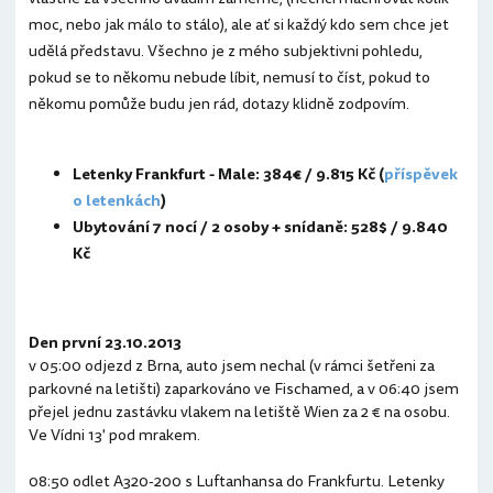
moc, nebo jak málo to stálo), ale ať si každý kdo sem chce jet
udělá představu. Všechno je z mého subjektivni pohledu,
pokud se to někomu nebude líbit, nemusí to číst, pokud to
někomu pomůže budu jen rád, dotazy klidně zodpovím.
Letenky Frankfurt - Male: 384€ / 9.815 Kč (
příspěvek
o letenkách
)
Ubytování 7 nocí / 2 osoby + snídaně: 528$ / 9.840
Kč
Den první 23.10.2013
v 05:00 odjezd z Brna, auto jsem nechal (v rámci šetřeni za
parkovné na letišti) zaparkováno ve Fischamed, a v 06:40 jsem
přejel jednu zastávku vlakem na letiště Wien za 2 € na osobu.
Ve Vídni 13' pod mrakem.
08:50 odlet A320-200 s Luftanhansa do Frankfurtu. Letenky