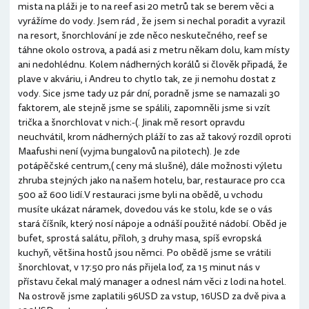
mista na pláži je to na reef asi 20 metrů tak se berem věci a
vyrážíme do vody. Jsem rád , že jsem si nechal poradit a vyrazil
na resort, šnorchlování je zde něco neskutečného, reef se
táhne okolo ostrova, a padá asi z metru někam dolu, kam místy
ani nedohlédnu. Kolem nádherných korálů si člověk připadá, že
plave v akváriu, i Andreu to chytlo tak, ze ji nemohu dostat z
vody. Sice jsme tady uz pár dní, poradně jsme se namazali 30
faktorem, ale stejně jsme se spálili, zapomněli jsme si vzít
trička a šnorchlovat v nich:-(. Jinak mě resort opravdu
neuchvátil, krom nádherných pláží to zas až takový rozdíl oproti
Maafushi není (vyjma bungalovů na pilotech). Je zde
potápěčské centrum,( ceny má slušné), dále možnosti výletu
zhruba stejných jako na našem hotelu, bar, restaurace pro cca
500 až 600 lidí.V restauraci jsme byli na obědě, u vchodu
musíte ukázat náramek, dovedou vás ke stolu, kde se o vás
stará číšník, který nosí nápoje a odnáší použité nádobí. Oběd je
bufet, sprostá salátu, příloh, 3 druhy masa, spíš evropská
kuchyň, většina hostů jsou němci. Po obědě jsme se vrátili
šnorchlovat, v 17:50 pro nás přijela loď, za 15 minut nás v
přístavu čekal malý manager a odnesl nám věci z lodi na hotel.
Na ostrově jsme zaplatili 96USD za vstup, 16USD za dvě piva a