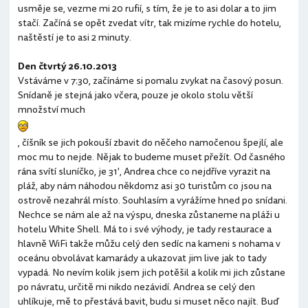
usměje se, vezme mi 20 rufií, s tím, že je to asi dolar a to jim
stačí. Začíná se opět zvedat vítr, tak mizíme rychle do hotelu,
naštěstí je to asi 2 minuty.
Den čtvrtý 26.10.2013
Vstáváme v 7:30, začínáme si pomalu zvykat na časový posun.
Snídaně je stejná jako včera, pouze je okolo stolu větší
množství much
, číšník se jich pokouší zbavit do něčeho namočenou špejlí, ale
moc mu to nejde. Nějak to budeme muset přežít. Od časného
rána svítí sluníčko, je 31', Andrea chce co nejdříve vyrazit na
pláž, aby nám náhodou někdomz asi 30 turistům co jsou na
ostrově nezahrál místo. Souhlasím a vyrážíme hned po snídani.
Nechce se nám ale až na výspu, dneska zůstaneme na pláži u
hotelu White Shell. Má to i své výhody, je tady restaurace a
hlavně WiFi takže můžu celý den sedíc na kameni s nohama v
oceánu obvolávat kamarády a ukazovat jim live jak to tady
vypadá. No nevím kolik jsem jich potěšil a kolik mi jich zůstane
po návratu, určitě mi nikdo nezávidí. Andrea se celý den
uhlíkuje, mě to přestává bavit, budu si muset něco najít. Buď