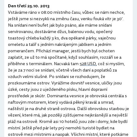
Den třetí 25.10. 2013
Vstáváme ráno v 08:00 místního času, vůbec se nám nechce,
ještě jsme si nezvykli na změnu času, venku fouká vítr je 30'.
Na snídani není bufet jak bylo psáno, ale máme snídani
servírovanou, dostáváme džus, balenou vodu, opečený
toastový chleba každý 3 ks, dva opékané párky, vaječnou
omeletu a talíř s jedním nakrájeným jablkem a jedním
pomerančem. Přichází manager, jestli bych byl ochoten
zaplatit, ze už to má spočítané, když souhlasím, rozzáří se a
přiběhne s terminálem. Nacvaká tam
528 USD
, což si myslím,
že je za 7 nocí se snídaní, včetně všech daní a poplatků za
vzduch velmi slušné. Po snídani se rozhodujem, že
prozkoumáme ostrov. Vyrážíme dovnitř vesnice, uličky jsou
úzké, cesty jsou z uježdeného písku, hlavní dopravní
prostředek je skútr. Dominanta vesnice je obrovská centrála s
naftovým motorem, který vydává pěkný kravál a smrad,
naštěstí je na druhé straně ostrova. Další obrovskou stavbou je
vězení, které má, jak později zjišťujeme nejkrásnější a největší
pláž na ostrově. Kromě asi 10 hotelů jsou zde i domy, kde bydlí
místní. Ještě před pár lety prý nemohli turisté bydlet na
ostrově mezi místnimi a naopak. Všichni místní, které potkáme