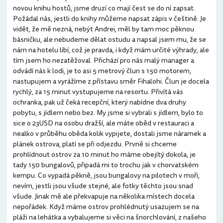
novou knihu hostů, jsme druzí co mají čest se do ní zapsat.
Požádal nás, jestli do knihy můžeme napsat zápis v češtině. Je
vidět, že mě nezná, nebýt Andrei, měl by tam moc pěknou
básničku, ale nebudeme dělat ostudu a napsal jsem mu, že se
nám na hotelu líbí, což je pravda, i když mám určité výhrady, ale
tím jsem ho nezatěžoval. Přichází pro nás malý manager a
odvádí nás k lodi, je to asi 5 metrový člun s 150 motorem,
nastupujem a vyrážíme z přístavu směr Fihalohi. Člun je docela
rychlý, za 15 minut vystupujeme na resortu. Přivítá vás
ochranka, pak už čeká recepční, který nabídne dva druhy
pobytu, s jídlem nebo bez. My jsme si vybrali s jídlem, bylo to
sice o 23USD na osobu dražší, ale máte oběd v restauraci a
nealko v průběhu oběda kolik vypijete, dostali jsme náramek a
plánek ostrova, platí se při odjezdu. Prvně si chceme
prohlídnout ostrov za 10 minut ho máme obejítý dokola, je
tady 150 bungalovů, připadá mi to trochu jak v chorvatském
kempu. Co vypadá pěkně, jsou bungalovy na pilotech v moři,
nevím, jestli jsou všude stejné, ale fotky těchto jsou snad
všude. Jinak mě ale překvapuje na několika místech docela
nepořádek. Když máme ostrov prohlédnutý usazujem se na
pláži na lehátka a vybalujeme si věci na šnorchlování, z našeho