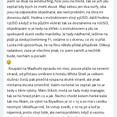
jsem se díval na windsurfing, hoši jsou na místě, tak se jich jdu
zeptat kdy bych to mohl zkusit. Mají sebou jen dva surfy, oba
jsou na odpoledne objednané, ale není problém, na zítra mi
dovezou další. Hodina s instruktorem stojí 35USD, další hodina
15USD a když si ho půjčím víckrát tak se dostaneme na 10USD,
objednavám si je tedy na zítřek i s instruktorem a jdu se
spokojeně slunit vedle manželky. Je tady nádherně, ležíme na
pláži já sleduji livetiming F1, voláme si s dcerou, co víc si přát.
Lucka mě upozorňuje, že na fóru někdo přidal příspěvek. Děkuji
radankovi, zase je všechno jinak, co jsem zamítl a nechtěl
bude, nechám si poradit
. Koupání na Maafushi opravdu nic moc, pouze pláže na severní
straně, od přístavu směrem k hotelu White Shell je celkem
slušná i čistá, pak písečná výspa na druhé straně, ale jinak
místama docela smetiště. Valím na hotel se zeptat jak to je
tedy s těmi výlety. Mám štěstí, motá se tady malý manager,
tak se ho hned ptám co a jak. Nechci chodit kolem horké kaše
tak mu říkám, ze výlet na Biyadhoo je 12 + 15 a on má v ceníku
nesmysl. Uklidňuje mě, že vstup zvedli, z 12 na 30 a loď je
nájemná, proto stojí tolik, ale nemá problém, když si vezmu