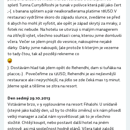
spletl Tunna Curry&Roshi je tunak v polívce která pálí jako čert
;-(. s banana splitem a pár nealkoradlerama platime 18USD.V
restauraci vydržíme skoro do západu slunce, zvedáme se před
6 abych ho mohl jít vyfotit, ale opět je západ skrytý za mraky, z
fotek nic nebude. Na hotelu se utvrzuji s malým managerem
na zítřejší výlet, všechno souhlasí i cena, kterou jsme domluvili
včera. Večer se jdem projít do vesnice, nakoupíme nejaké
dárky. Dárky jsme nakoupili, (ale protože ti kterým je vezeme
to tady čtou, tak až později rekneme co
). Dostávám hlad tak jdem opět do Rehendhi, dam si tuňáka na
placce;-) . Povečeříme za 12USD, Rehendhi je asi nejlevnější
restaurace ale i nejrychlejší, na jídlo se zde čeká max 15 minut.
Jdeme spát a těšíme se zítra na resort.
Den sedmý 29.10.2013
Vstáváme brzo, v 9 vyplouváme na resort Fihalohi. U snídaně
(stejné jako každý den, už by to chtělo změnu) si k nám přisedl
velký manager a začal nám vysvětlovat jak to je všechno
složité. Chtějí koupit, nebo postavit další hotel na jiném
ostrově, asi má společnost hodně plánů. Včera také založil