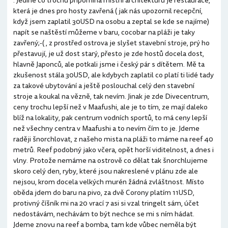
. Jediné co trochu připomíná místní architekturu je restaurace,
která je dnes pro hosty zavřená ( jak nás upozornil recepční,
když jsem zaplatil 30USD na osobu a zeptal se kde se najíme)
napít se naštěstí můžeme v baru, cocobar na pláži je taky
zavřený;-( , z prostřed ostrova je slyšet stavební stroje, prý ho
přestavují, je už dost starý, přesto je zde hostů docela dost,
hlavně Japonců, ale potkali jsme i český pár s dítětem. Mě ta
zkušenost stála 30USD, ale kdybych zaplatil co platí ti lidé tady
za takové ubytování a ještě poslouchal celý den stavební
stroje a koukal na vězně, tak nevím. Jinak je zde Divecentrum,
ceny trochu lepší než v Maafushi, ale je to tím, ze mají daleko
blíž na lokality, pak centrum vodních sportů, to má ceny lepší
než všechny centra v Maafushi a to nevím čím to je. Jdeme
raději šnorchlovat, z našeho mista na pláži to máme na reef 40
metrů. Reef podobný jako včera, opět horší viditelnost, a dnes i
vlny. Protože nemáme na ostrově co dělat tak šnorchlujeme
skoro celý den, ryby, které jsou nakreslené v plánu zde ale
nejsou, krom docela velkých murén žádná zvláštnost. Místo
oběda jdem do baru na pivo, za dvě Corony platím 11USD,
protivný číšník mi na 20 vrací 7 asi si vzal tringelt sám, účet
nedostávám, nechávám to být nechce se mi s ním hádat.
Jdeme znovu na reef a bomba, tam kde vůbec neměla být