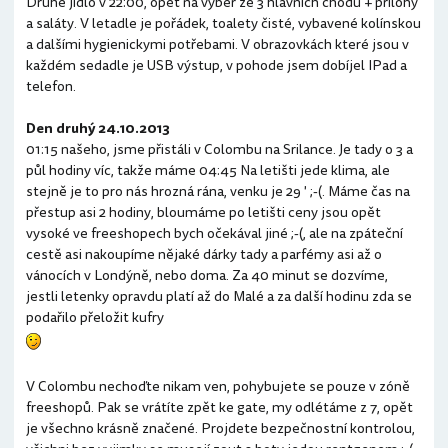
Druhé jídlo v 22:00, opět na výběr ze 3 hlavních chodů + přílohy
a saláty. V letadle je pořádek, toalety čisté, vybavené kolínskou
a dalšími hygienickymi potřebami. V obrazovkách které jsou v
každém sedadle je USB výstup, v pohode jsem dobíjel IPad a
telefon.
Den druhý 24.10.2013
01:15 našeho, jsme přistáli v Colombu na Srilance. Je tady o 3 a
půl hodiny víc, takže máme 04:45 Na letišti jede klima, ale
stejně je to pro nás hrozná rána, venku je 29 ' ;-(. Máme čas na
přestup asi 2 hodiny, bloumáme po letišti ceny jsou opět
vysoké ve freeshopech bych očekával jiné ;-(, ale na zpáteční
cestě asi nakoupíme nějaké dárky tady a parfémy asi až o
vánocích v Londýně, nebo doma. Za 40 minut se dozvíme,
jestli letenky opravdu platí až do Malé a za další hodinu zda se
podařilo přeložit kufry
V Colombu nechoďte nikam ven, pohybujete se pouze v zóně
freeshopů. Pak se vrátíte zpět ke gate, my odlétáme z 7, opět
je všechno krásně značené. Projdete bezpečnostní kontrolou,