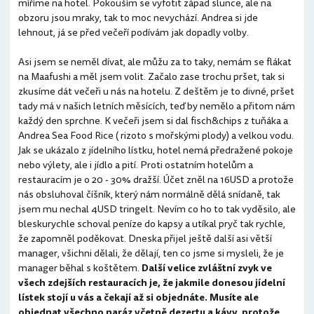
míříme na hotel. Pokouším se vyfotit západ slunce, ale na
obzoru jsou mraky, tak to moc nevychází. Andrea si jde
lehnout, já se před večeří podívám jak dopadly volby.
Asi jsem se neměl dívat, ale můžu za to taky, nemám se flákat
na Maafushi a měl jsem volit. Začalo zase trochu pršet, tak si
zkusíme dát večeři u nás na hotelu. Z deštěm je to divné, pršet
tady má v našich letních měsících, teď by nemělo a přitom nám
každý den sprchne. K večeři jsem si dal fisch&chips z tuňáka a
Andrea Sea Food Rice ( rizoto s mořskými plody) a velkou vodu.
Jak se ukázalo z jídelního lístku, hotel nemá předražené pokoje
nebo výlety, ale i jídlo a pití. Proti ostatním hotelům a
restauracím je o 20 - 30% dražší. Účet zněl na 16USD a protože
nás obsluhoval číšník, který nám normálně dělá snídaně, tak
jsem mu nechal 4USD tringelt. Nevím co ho to tak vyděsilo, ale
bleskurychle schoval peníze do kapsy a utíkal pryč tak rychle,
že zapomněl poděkovat. Dneska přijel ještě další asi větší
manager, všichni dělali, že dělají, ten co jsme si mysleli, že je
manager běhal s koštětem.
Další velice zvláštní zvyk ve
všech zdejších restauracích je, že jakmile donesou jídelní
lístek stojí u vás a čekají až si objednáte. Musíte ale
objednat všechno naráz včetně dezertu a kávy, protože