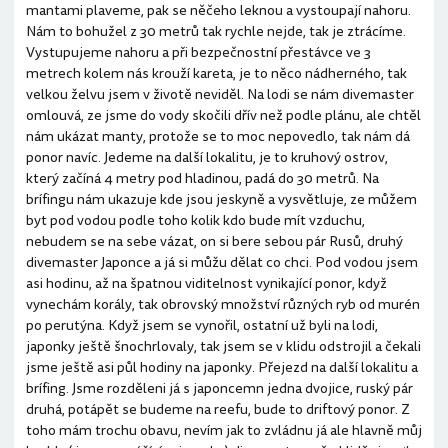
mantami plaveme, pak se něčeho leknou a vystoupají nahoru.
Nám to bohužel z 30 metrů tak rychle nejde, tak je ztrácíme.
Vystupujeme nahoru a při bezpečnostní přestávce ve 3
metrech kolem nás krouží kareta, je to něco nádherného, tak
velkou želvu jsem v životě neviděl. Na lodi se nám divemaster
omlouvá, ze jsme do vody skočili dřív než podle plánu, ale chtěl
nám ukázat manty, protože se to moc nepovedlo, tak nám dá
ponor navíc. Jedeme na další lokalitu, je to kruhový ostrov,
který začíná 4 metry pod hladinou, padá do 30 metrů. Na
brífingu nám ukazuje kde jsou jeskyně a vysvětluje, ze můžem
byt pod vodou podle toho kolik kdo bude mít vzduchu,
nebudem se na sebe vázat, on si bere sebou pár Rusů, druhý
divemaster Japonce a já si můžu dělat co chci. Pod vodou jsem
asi hodinu, až na špatnou viditelnost vynikající ponor, když
vynechám korály, tak obrovský množství různých ryb od murén
po perutýna. Když jsem se vynořil, ostatní už byli na lodi,
japonky ještě šnochrlovaly, tak jsem se v klidu odstrojil a čekali
jsme ještě asi půl hodiny na japonky. Přejezd na další lokalitu a
brífing. Jsme rozděleni já s japoncemn jedna dvojice, ruský pár
druhá, potápět se budeme na reefu, bude to driftový ponor. Z
toho mám trochu obavu, nevím jak to zvládnu já ale hlavně můj