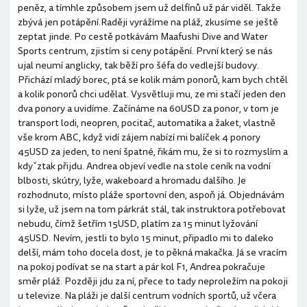
peněz, a tímhle způsobem jsem už delfínů už pár viděl. Takže
zbývá jen potápění.Raději vyrážíme na pláž, zkusíme se ještě
zeptat jinde. Po cestě potkávám Maafushi Dive and Water
Sports centrum, zjistím si ceny potápění. První který se nás
ujal neumí anglicky, tak běží pro šéfa do vedlejší budovy.
Přichází mladý borec, ptá se kolik mám ponorů, kam bych chtěl
a kolik ponorů chci udělat. Vysvětluji mu, ze mi stačí jeden den
dva ponory a uvidíme. Začínáme na 60USD za ponor, v tom je
transport lodi, neopren, pocitač, automatika a žaket, vlastně
vše krom ABC, když vidí zájem nabízí mi balíček 4 ponory
45USD za jeden, to není špatné, řikám mu, že si to rozmyslím a
kdyˇztak přijdu. Andrea objeví vedle na stole ceník na vodní
blbosti, skútry, lyže, wakeboard a hromadu dalšího. Je
rozhodnuto, místo pláže sportovní den, aspoň já. Objednávám
si lyže, už jsem na tom párkrát stál, tak instruktora potřebovat
nebudu, čímž šetřím 15USD, platím za 15 minut lyžování
45USD. Nevím, jestli to bylo 15 minut, připadlo mi to daleko
delší, mám toho docela dost, je to pěkná makačka. Já se vracím
na pokoj podívat se na start a pár kol F1, Andrea pokračuje
směr pláž. Později jdu za ní, přece to tady neproležím na pokoji
u televize. Na pláži je další centrum vodních sportů, už včera