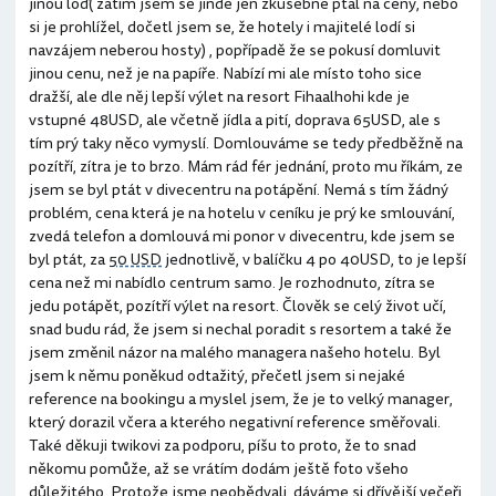
jinou loď( zatím jsem se jinde jen zkušebně ptal na ceny, nebo
si je prohlížel, dočetl jsem se, že hotely i majitelé lodí si
navzájem neberou hosty) , popřípadě že se pokusí domluvit
jinou cenu, než je na papíře. Nabízí mi ale místo toho sice
dražší, ale dle něj lepší výlet na resort Fihaalhohi kde je
vstupné 48USD, ale včetně jídla a pití, doprava 65USD, ale s
tím prý taky něco vymyslí. Domlouváme se tedy předběžně na
pozítří, zítra je to brzo. Mám rád fér jednání, proto mu říkám, ze
jsem se byl ptát v divecentru na potápění. Nemá s tím žádný
problém, cena která je na hotelu v ceníku je prý ke smlouvání,
zvedá telefon a domlouvá mi ponor v divecentru, kde jsem se
byl ptát, za
50 USD
jednotlivě, v balíčku 4 po 40USD, to je lepší
cena než mi nabídlo centrum samo. Je rozhodnuto, zítra se
jedu potápět, pozítří výlet na resort. Člověk se celý život učí,
snad budu rád, že jsem si nechal poradit s resortem a také že
jsem změnil názor na malého managera našeho hotelu. Byl
jsem k němu poněkud odtažitý, přečetl jsem si nejaké
reference na bookingu a myslel jsem, že je to velký manager,
který dorazil včera a kterého negativní reference směřovali.
Také děkuji twikovi za podporu, píšu to proto, že to snad
někomu pomůže, až se vrátím dodám ještě foto všeho
důležitého. Protože jsme neobědvali, dáváme si dřívější večeři