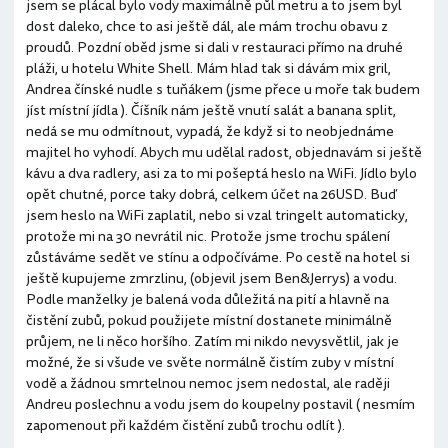
jsem se plácal bylo vody maximálně půl metru a to jsem byl
dost daleko, chce to asi ještě dál, ale mám trochu obavu z
proudů. Pozdní oběd jsme si dali v restauraci přímo na druhé
pláži, u hotelu White Shell. Mám hlad tak si dávám mix gril,
Andrea čínské nudle s tuňákem (jsme přece u moře tak budem
jíst místní jídla ). Číšník nám ještě vnutí salát a banana split,
nedá se mu odmítnout, vypadá, že když si to neobjednáme
majitel ho vyhodí. Abych mu udělal radost, objednavám si ještě
kávu a dva radlery, asi za to mi pošeptá heslo na WiFi. Jídlo bylo
opět chutné, porce taky dobrá, celkem účet na 26USD. Buď
jsem heslo na WiFi zaplatil, nebo si vzal tringelt automaticky,
protože mi na 30 nevrátil nic. Protože jsme trochu spálení
zůstáváme sedět ve stínu a odpočíváme. Po cestě na hotel si
ještě kupujeme zmrzlinu, (objevil jsem Ben&Jerrys) a vodu.
Podle manželky je balená voda důležitá na pití a hlavně na
čistění zubů, pokud použijete místní dostanete minimálně
průjem, ne li něco horšího. Zatím mi nikdo nevysvětlil, jak je
možné, že si všude ve světe normálně čistím zuby v místní
vodě a žádnou smrtelnou nemoc jsem nedostal, ale raději
Andreu poslechnu a vodu jsem do koupelny postavil ( nesmím
zapomenout při každém čistění zubů trochu odlít ).