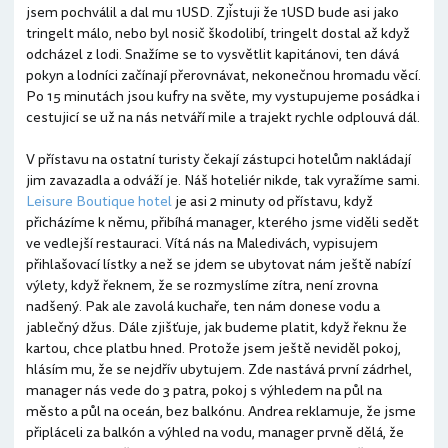
jsem pochválil a dal mu 1USD. Zjǐstuji že 1USD bude asi jako
tringelt málo, nebo byl nosič škodolibí, tringelt dostal až když
odcházel z lodi. Snažíme se to vysvětlit kapitánovi, ten dává
pokyn a lodníci začínají přerovnávat, nekonečnou hromadu věcí.
Po 15 minutách jsou kufry na světe, my vystupujeme posádka i
cestujicí se už na nás netváří mile a trajekt rychle odplouvá dál.
V přístavu na ostatní turisty čekají zástupci hotelům nakládají
jim zavazadla a odváží je. Náš hoteliér nikde, tak vyražíme sami.
Leisure Boutique hotel
je asi 2 minuty od přístavu, když
přicházíme k němu, přibíhá manager, kterého jsme viděli sedět
ve vedlejší restauraci. Vítá nás na Maledivách, vypisujem
přihlašovací lístky a než se jdem se ubytovat nám ještě nabízí
výlety, když řeknem, že se rozmyslíme zítra, není zrovna
nadšený. Pak ale zavolá kuchaře, ten nám donese vodu a
jablečný džus. Dále zjišťuje, jak budeme platit, když řeknu že
kartou, chce platbu hned. Protože jsem ještě neviděl pokoj,
hlásím mu, že se nejdřív ubytujem. Zde nastává první zádrhel,
manager nás vede do 3 patra, pokoj s výhledem na půl na
město a půl na oceán, bez balkónu. Andrea reklamuje, že jsme
připláceli za balkón a výhled na vodu, manager prvně dělá, že