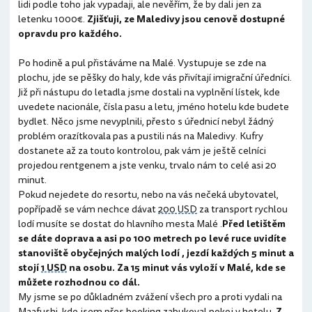
lidi podle toho jak vypadaji, ale nevěřím, že by dali jen za
letenku 1000€.
Zjišťuji, ze Maledivy jsou cenově dostupné
opravdu pro každého.
Po hodině a pul přistáváme na Malé. Vystupuje se zde na
plochu, jde se pěšky do haly, kde vás přivítají imigrační úředníci.
Již při nástupu do letadla jsme dostali na vyplnění lístek, kde
uvedete nacionále, čísla pasu a letu, jméno hotelu kde budete
bydlet. Něco jsme nevyplnili, přesto s úřednicí nebyl žádný
problém orazítkovala pas a pustili nás na Maledivy. Kufry
dostanete až za touto kontrolou, pak vám je ještě celníci
projedou rentgenem a jste venku, trvalo nám to celé asi 20
minut.
Pokud nejedete do resortu, nebo na vás nečeká ubytovatel,
popřípadě se vám nechce dávat
200 USD
za transport rychlou
lodí musíte se dostat do hlavního mesta Malé .
Před letištěm
se dáte doprava a asi po 100 metrech po levé ruce uvidíte
stanoviště obyčejných malých lodí , jezdí každých 5 minut a
stojí
1 USD
na osobu. Za 15 minut vás vyloží v Malé, kde se
můžete rozhodnou co dál.
My jsme se po důkladném zvážení všech pro a proti vydali na
Maafushi, kde jsem přes booking zabukoval pokoj v hotelu.
Z