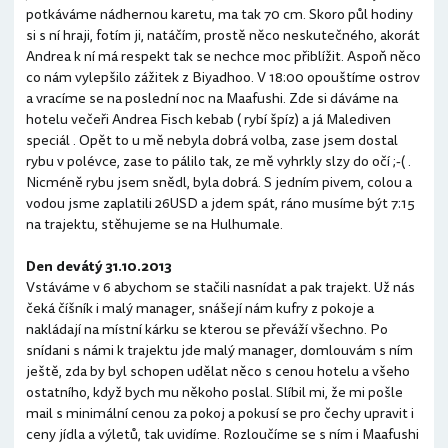
potkáváme nádhernou karetu, ma tak 70 cm. Skoro půl hodiny
si s ní hraji, fotím ji, natáčím, prostě něco neskutečného, akorát
Andrea k ní má respekt tak se nechce moc přiblížit. Aspoň něco
co nám vylepšilo zážitek z Biyadhoo. V 18:00 opouštíme ostrov
a vracíme se na poslední noc na Maafushi. Zde si dáváme na
hotelu večeři Andrea Fisch kebab ( rybí špíz) a já Malediven
speciál . Opět to u mě nebyla dobrá volba, zase jsem dostal
rybu v polévce, zase to pálilo tak, ze mě vyhrkly slzy do očí ;-( .
Nicméně rybu jsem snědl, byla dobrá. S jedním pivem, colou a
vodou jsme zaplatili 26USD a jdem spát, ráno musíme být 7:15
na trajektu, stěhujeme se na Hulhumale.
Den devátý 31.10.2013
Vstáváme v 6 abychom se stačili nasnídat a pak trajekt. Už nás
čeká číšník i malý manager, snášejí nám kufry z pokoje a
nakládají na místní kárku se kterou se převáží všechno. Po
snídani s námi k trajektu jde malý manager, domlouvám s ním
ještě, zda by byl schopen udělat něco s cenou hotelu a všeho
ostatního, když bych mu někoho poslal. Slíbil mi, že mi pošle
mail s minimální cenou za pokoj a pokusí se pro čechy upravit i
ceny jídla a výletů, tak uvidíme. Rozloučíme se s ním i Maafushi