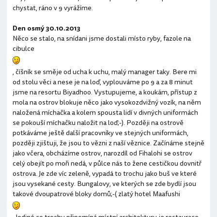
chystat, ráno v 9 vyrážíme.
Den osmý 30.10.2013
Něco se stalo, na snídani jsme dostali místo ryby, fazole na
cibulce
, číšník se směje od ucha k uchu, malý manager taky. Bere mi
od stolu věci a nese je na loď, vyplouváme po 9 a za 8 minut
jsme na resortu Biyadhoo. Vystupujeme, a koukám, přístup z
mola na ostrov blokuje něco jako vysokozdvižný vozík, na něm
naložená míchačka a kolem spousta lidí v divných uniformách
se pokouší míchačku naložit na loď;-). Později na ostrově
potkáváme ještě další pracovníky ve stejných uniformách,
později zjištuji, že jsou to vězni z naší věznice. Začínáme stejně
jako včera, obcházíme ostrov, narozdíl od Fihalohi se ostrov
celý obejít po moři nedá, v půlce nás to žene cestičkou dovnitř
ostrova. Je zde víc zeleně, vypadá to trochu jako buš ve které
jsou vysekané cesty. Bungalovy, ve kterých se zde bydlí jsou
takové dvoupatrové bloky domů;-( zlatý hotel Maafushi