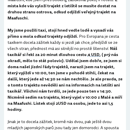
mista kde vás vyloží trajekt z letiště se musíte dostat na
druhou stranu ostrova, odkud odjíždí veřejný trajekt na
Maafuschi.
My jsme použili taxi, stojí hned vedle lodě a vysadí vás
přímo u mola odkud trajekty odjíždí.
Pro Evropana je cesta
taxíkem docela zážitek každy si jezdí jak chce, předjíždí se ze
všech stran, přednost má asi silnější no prostě šílenství.
Náš
taxikář si řekl za 20 minut dlouhou cestu
4 USD
, ( prý nás
okradl, mělo to stát polovic). Udělal jsem dobře, ze jsem si
doma našel jízdní řády trajektů, narazil jsem na trajekt,
který vyjíždí v 10:00, ten jsme v pohodě stihli, čekat na
další, který jede až 14:30 se nám nechtělo. Je ale pravda, ze
o tomto trajektu nevěděli ani na informacích na letišti ani
taxikář. Všichni nám tvrdili, ze jede pouze ten v 14:30.
Nicméně sedím na trajektu, který vyjel v 10:00 z Malé a míří
na Maafushi. Lístek stojí 2USD na osobu, jede to asi 1,5
hodiny.
Jinak je to docela zážitek, kromě nás dvou, pak ještě dvou
mladých japonských parů jsou tady jen domorodci. A spousta