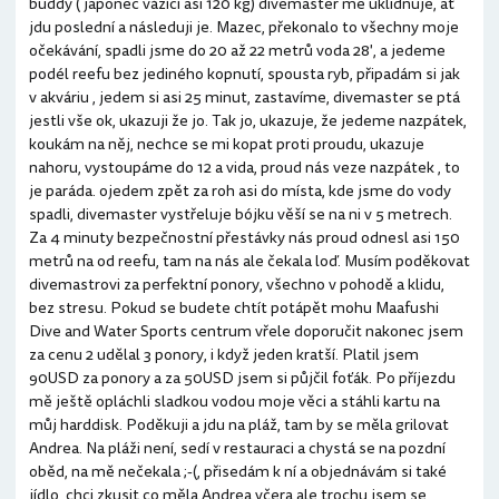
buddy ( japonec vážící asi 120 kg) divemaster mě uklidňuje, ať
jdu poslední a následuji je. Mazec, překonalo to všechny moje
očekávání, spadli jsme do 20 až 22 metrů voda 28', a jedeme
podél reefu bez jediného kopnutí, spousta ryb, připadám si jak
v akváriu , jedem si asi 25 minut, zastavíme, divemaster se ptá
jestli vše ok, ukazuji že jo. Tak jo, ukazuje, že jedeme nazpátek,
koukám na něj, nechce se mi kopat proti proudu, ukazuje
nahoru, vystoupáme do 12 a vida, proud nás veze nazpátek , to
je paráda. ojedem zpět za roh asi do místa, kde jsme do vody
spadli, divemaster vystřeluje bójku věší se na ni v 5 metrech.
Za 4 minuty bezpečnostní přestávky nás proud odnesl asi 150
metrů na od reefu, tam na nás ale čekala loď. Musím poděkovat
divemastrovi za perfektní ponory, všechno v pohodě a klidu,
bez stresu. Pokud se budete chtít potápět mohu Maafushi
Dive and Water Sports centrum vřele doporučit nakonec jsem
za cenu 2 udělal 3 ponory, i když jeden kratší. Platil jsem
90USD za ponory a za 50USD jsem si půjčil foťák. Po příjezdu
mě ještě opláchli sladkou vodou moje věci a stáhli kartu na
můj harddisk. Poděkuji a jdu na pláž, tam by se měla grilovat
Andrea. Na pláži není, sedí v restauraci a chystá se na pozdní
oběd, na mě nečekala ;-(, přisedám k ní a objednávám si také
jídlo, chci zkusit co měla Andrea včera ale trochu jsem se