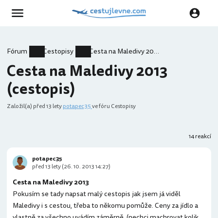
Fórum
Cestopisy
Cesta na Maledivy 2013 (cestopis)
Cesta na Maledivy 2013
(cestopis)
Založil(a)
před 13 lety
potapec35
ve fóru Cestopisy
14 reakcí
potapec35
před 13 lety (26. 10. 2013 14:27)
Cesta na Maledivy 2013
Pokusím se tady napsat malý cestopis jak jsem já viděl
Maledivy i s cestou, třeba to někomu pomůže. Ceny za jídlo a
vlastně za všechno uvádím záměrně, (nechci machrovat kolik