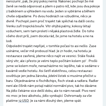
nerozumí , pak, že jiný pokoj nemá. Nakonec pochopí že mé
ženě se nedá odporovat a jdem o patro níž, kde jsou dva pokoje
z balkónem a výhledem na vodu. Jeden si vybíráme a během
chvíle odpadáme. Po dvou hodinách se vzbudíme, něco je
divně. Pochopil jsem proč trajekt tak spěchal na další cestu.
Venku zuří tropická bouře. Vítr ohýbá palmy, kokosy létají
vzduchem, sem tam proletí i nějaká plastová židle. Do toho
všeho dost prší, jsem docela rád, že jsme na hotelu a ne na
lodi.
Odpolední trajekt nepřijel, v tomhle počasí to asi nešlo. Zase
usínáme, večer mě probouzí hlad. Je 21 hodin, na hotelu je
restaurace zavřená, jdeme něco najít ve vesnici. Stále fouká
silný vítr, ale i přesto je velmi teplo počítám kolem 30' . Prošli
jsme se kolem moře, nenacházíme nic lepšího, tak si sedáme v
kavárně vedle hotelu. Asi šetří elektřinou, celou restauraci
osvětluje jen jedna žárovka, jídelní lístek si musíme přečíst u
baru. Objednaváme si fisch&chips, fisch steak a radlera. Radler
není ale číšník nám potají nabízí normální pivo, tak ho dáváme.
Na jídlo čekáme sice delší dobu, ale to nám nevadí. Pivo není
nic moc je bez alkoholu, jídlo vynikající. Dohromady za vše
platíme
12 USD
. Je za námi dlouhý den, jdeme spát.