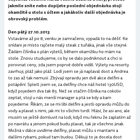
jakmile sníte nebo dopijete poslední objednávku stojí
okamžitě u stolu s účtem a jakákoliv další objednávka je
obrovský problém.
Den pátý 27.10.2013
Vstaváme až po 8, venku je zamračeno, vypadá to na déšť. Ke
snídani je místo rajčete malý steak z tuňáka, jinak vše stejné.
Žádám číšníka o plán výletů, během okamžiku ho mám na
stole. Znovu studujeme, co by se dalo podniknout a chci si
porovnat ceny, zda jsem poprvé dobře viděl. Výlety na resorty
zavrhuji, pláž jako pláž. Lodí jsem se já naplaval dost a Andrea
to zas až tak nemusí. Zbývají opravdu jen dvě akce delfini a
potápění. Spletl jsem se, za delfíny chce náš hotel 130USD,
když pojedem dva tak 85. Než se stačím číšníka na cokoliv
zeptat, stojí u nás menší manager a ptá se kdy a kam
pojedeme. Říkám, ze se mi líbí delfíni a jestli opravdu můžu do
vody a plavat s nimi, jak mi to všichni tvrdí. Hlásí, že asi ano, ale
musím se ještě domluvit na lodi, když mu řeknu že zaplatím až
po navrátu a jenom pokud budu plavat, tak je všechno jinak.
Možná v dálce uvidíme delfíny, plavat můžu s mantami a
dalšími rybami, pokud tam budou. Děkuji to je docela dost