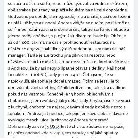
se začnu učit na surfu, nebo můžu lyžovat za vodním skůtrem,
obě atrakce jsou tady na pláži a koukám na ně celé dopoledne.
Buď začnu po obědě, ale nejpozději zítra určitě, další den ležení
na pláži už bych asi nedal. Andrea vidí,že se nudím, posílá mě na
surf hned. Zatím začíná drobně pršet, tak ze surfu nic nebude a
jdeme raději obědvat, s plným žaludkem mi bude líp. Oběd je
až od 13:00, tak máme čas si prohlédnout restauraci, na
nástěnce objevují nabídku výletů podobnou jako nám dal náš
manager. Tahle je ale trochu jiná piknik na resortu, nebo
návštěva resortu mě až tak moc nezajímá, ale domlouváme se
s Andreou, že by asi nebylo špatné plavat s delfíny. Náš hotel
to nabízí za 100USD, tady je cena 40 !. Četli jsme, že se
nabídky liší, ale tohle je docela mazec. Ptám se jestli je to
opravdu plavání s delfíny, číšník tvrdí že ano, tak zítra uvidíme
pokud nás vezmou. Konečně je 13 hodin, objednávám si
chobotnici , jsem zvědavý jak ji dělají tady. Chyba, čisník se vrací
z kuchyně, chobotnice nejsou, dávám si tedy k obědu rizoto s
tuňákem, Andrea jíst nechce, tak pije jen kávu a oba si dáváme
vynikající fresch juice, já citronový Andrea pomeranč.
Dohromady za vše
15 USD
. Ještě chvilku zůstáváme na pláži,
pak přes obchod, kde si kupujem nanuky a nějaké oplatky