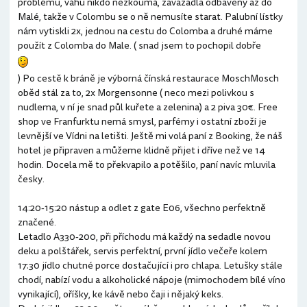
problému, váhu nikdo nezkoumá, zavazadla odbaveny až do
Malé, takže v Colombu se o ně nemusíte starat. Palubní lístky
nám vytiskli 2x, jednou na cestu do Colomba a druhé máme
použít z Colomba do Male. ( snad jsem to pochopil dobře
) Po cestě k bráně je výborná čínská restaurace MoschMosch
oběd stál za to, 2x Morgensonne ( neco mezi polivkou s
nudlema, v ní je snad půl kuřete a zelenina) a 2 piva 30€. Free
shop ve Franfurktu nemá smysl, parfémy i ostatní zboží je
levnější ve Vídni na letišti. Ještě mi volá paní z Booking, že náš
hotel je připraven a můžeme klidně přijet i dříve než ve 14
hodin. Docela mě to překvapilo a potěšilo, paní navíc mluvila
česky.
14:20-15:20 nástup a odlet z gate E06, všechno perfektně
značené.
Letadlo A330-200, při příchodu má každý na sedadle novou
deku a polštářek, servis perfektní, první jídlo večeře kolem
17:30 jídlo chutné porce dostačující i pro chlapa. Letušky stále
chodí, nabízí vodu a alkoholické nápoje (mimochodem bílé víno
vynikající), oříšky, ke kávě nebo čaji i nějaký keks.