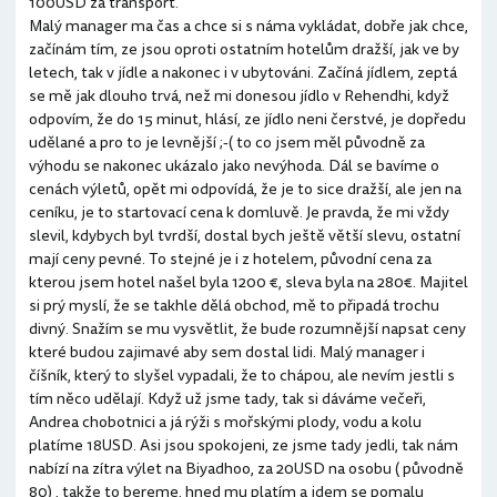
100USD za transport.
Malý manager ma čas a chce si s náma vykládat, dobře jak chce,
začínám tím, ze jsou oproti ostatním hotelům dražší, jak ve by
letech, tak v jídle a nakonec i v ubytováni. Začíná jídlem, zeptá
se mě jak dlouho trvá, než mi donesou jídlo v Rehendhi, když
odpovím, že do 15 minut, hlásí, ze jídlo neni čerstvé, je dopředu
udělané a pro to je levnější ;-( to co jsem měl původně za
výhodu se nakonec ukázalo jako nevýhoda. Dál se bavíme o
cenách výletů, opět mi odpovídá, že je to sice dražší, ale jen na
ceníku, je to startovací cena k domluvě. Je pravda, že mi vždy
slevil, kdybych byl tvrdší, dostal bych ještě větší slevu, ostatní
mají ceny pevné. To stejné je i z hotelem, původní cena za
kterou jsem hotel našel byla 1200 €, sleva byla na 280€. Majitel
si prý myslí, že se takhle dělá obchod, mě to připadá trochu
divný. Snažím se mu vysvětlit, že bude rozumnější napsat ceny
které budou zajimavé aby sem dostal lidi. Malý manager i
číšník, který to slyšel vypadali, že to chápou, ale nevím jestli s
tím něco udělají. Když už jsme tady, tak si dáváme večeři,
Andrea chobotnici a já rýži s mořskými plody, vodu a kolu
platíme 18USD. Asi jsou spokojeni, ze jsme tady jedli, tak nám
nabízí na zítra výlet na Biyadhoo, za 20USD na osobu ( původně
80) , takže to bereme, hned mu platím a jdem se pomalu