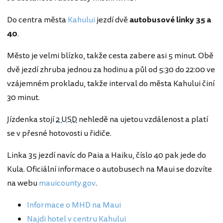
Do centra města
Kahului
jezdí dvě
autobusové
linky 35
a
40
.
Město je velmi blízko, takže cesta zabere asi 5 minut. Obě
dvě jezdí zhruba jednou za hodinu a půl od 5:30 do 22:00 ve
vzájemném prokladu, takže interval do města Kahului činí
30 minut.
Jízdenka stojí
2 USD
nehledě na ujetou vzdálenost a platí
se v přesné hotovosti u řidiče.
Linka 35 jezdí navíc do Paia a Haiku, číslo 40 pak jede do
Kula. Oficiální informace o autobusech na Maui se dozvíte
na webu
mauicounty.gov
.
Informace
o MHD na Maui
Najdi hotel v centru Kahului