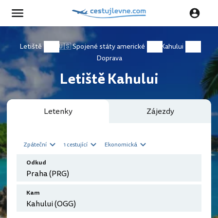
Letiště
🇺🇸 Spojené státy americké
Kahului
Doprava
Letiště Kahului
Letenky
Zájezdy
Zpáteční
1 cestující
Ekonomická
Odkud
Kam