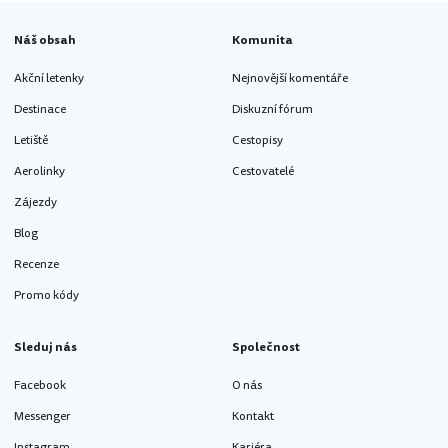
Náš obsah
Komunita
Akční letenky
Nejnovější komentáře
Destinace
Diskuzní fórum
Letiště
Cestopisy
Aerolinky
Cestovatelé
Zájezdy
Blog
Recenze
Promo kódy
Sleduj nás
Společnost
Facebook
O nás
Messenger
Kontakt
Instagram
Kariéra