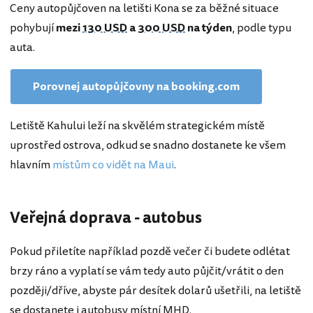
Ceny autopůjčoven na letišti Kona se za běžné situace
pohybují
mezi
130 USD
a
300 USD
na týden
, podle typu
auta.
Porovnej autopůjčovny na booking.com
Letiště Kahului leží na skvělém strategickém místě
uprostřed ostrova, odkud se snadno dostanete ke všem
hlavním
místům co vidět na Maui
.
Veřejná doprava - autobus
Pokud přiletíte například pozdě večer či budete odlétat
brzy ráno a vyplatí se vám tedy auto půjčit/vrátit o den
později/dříve, abyste pár desítek dolarů ušetřili, na letiště
se dostanete i autobusy místní MHD.