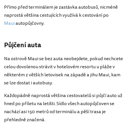
Přímo před terminálem je zastávka autobusů, nicméně
naprostá většina cestujících využívá k cestování po
Maui
autopůjčovny.
Půjčení auta
Na ostrově Maui se bez auta neobejdete, pokud nechcete
celou dovolenou strávit v hotelovém resortu u pláže v
některém z větších letovisek na západě a jihu Maui, kam
se lze dostat i autobusy.
Každopádně naprostá většina cestovatelů si půjčí auto už
hned po příletu na letišti. Sídlo všech autopůjčoven se
nachází asi 150 metrů od terminálu a pěší trasa je
přehledně značená.