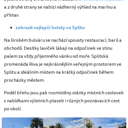
a z druhé strany se nabízí nádherný výhled na marínu a
přístav.
zobrazit nejlepší hotely ve Splitu
Na širokém bulváru se nachází spousty restaurací, barů a
obchodů. Desítky laviček lákají na odpočinek ve stínu
palem za vždy příjemného vánku od moře. Splitská
promenáda Riva je nejkrásnějším veřejným prostorem ve
Splitu a ideálním místem na krátký odpočinek během
procházky městem.
Podél břehu jsou pak rozmístěny stánky místních cestovek
s nabídkami výletních plaveb i různých poznávacích cest
po okolí.