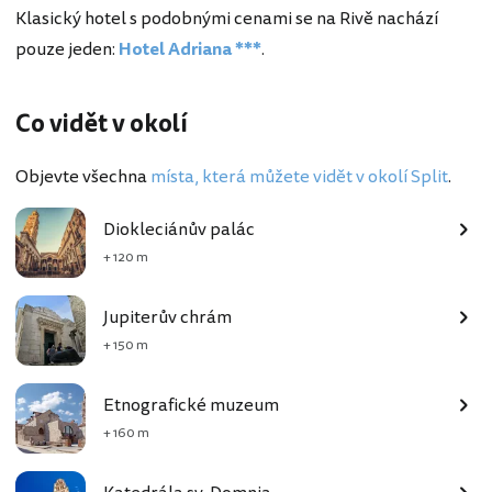
Klasický hotel s podobnými cenami se na Rivě nachází
pouze jeden:
Hotel Adriana ***
.
Co vidět v okolí
Objevte všechna
místa, která můžete vidět v okolí Split
.
Diokleciánův palác
+ 120 m
Jupiterův chrám
+ 150 m
Etnografické muzeum
+ 160 m