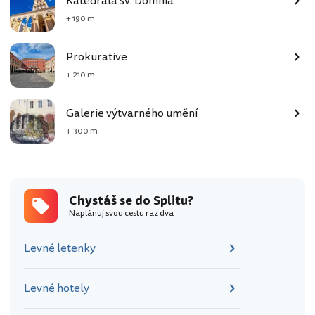
Katedrála sv. Domnia
+ 190 m
Prokurative
+ 210 m
Galerie výtvarného umění
+ 300 m
Chystáš se do Splitu?
Naplánuj svou cestu raz dva
Levné letenky
Levné hotely