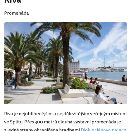
Riva
Promenáda
Riva je nejoblíbenějším a nejdůležitějším veřejným místem
ve Splitu. Přes 300 metrů dlouhá výstavní promenáda je
z jedné strany ohraničena hradbami
Diokleciánova paláce