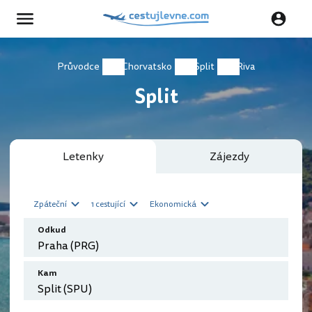
Průvodce
Chorvatsko
Split
Riva
Split
Letenky
Zájezdy
Zpáteční
1 cestující
Ekonomická
Odkud
Kam