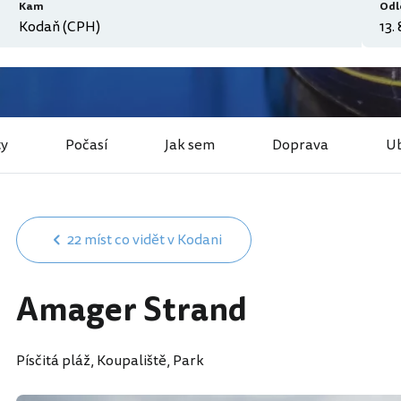
Kam
Odl
ty
Počasí
Jak sem
Doprava
Ub
22 míst co vidět v Kodani
Amager Strand
Písčitá pláž, Koupaliště, Park