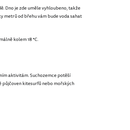
ě. Dno je zde uměle vyhloubeno, takže
tovky metrů od břehu vám bude voda sahat
imálně kolem 18 °C.
vním aktivitám. Suchozemce potěší
obě půjčoven kitesurfů nebo mořských