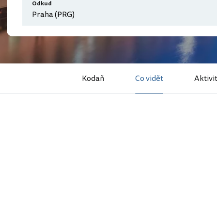
Odkud
Kodaň
Co vidět
Aktivi