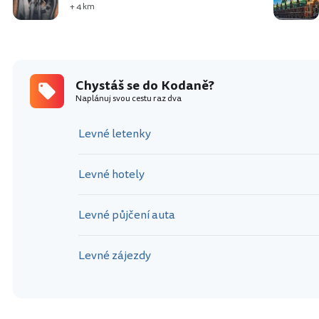
+ 4 km
Chystáš se do Kodaně?
Naplánuj svou cestu raz dva
Levné letenky
Levné hotely
Levné půjčení auta
Levné zájezdy