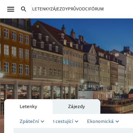
LETENKY
ZÁJEZDY
PRŮVODCI
FÓRUM
Letenky
Zájezdy
Zpáteční
1 cestující
Ekonomická