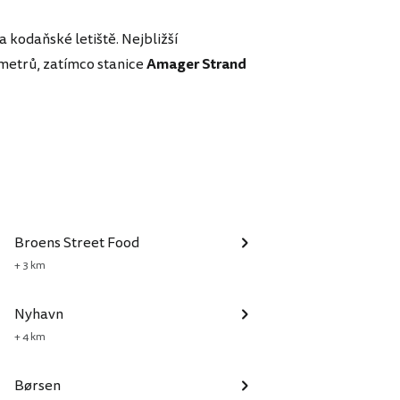
 kodaňské letiště. Nejbližší
 metrů, zatímco stanice
Amager Strand
Broens Street Food
+ 3 km
Nyhavn
+ 4 km
Børsen