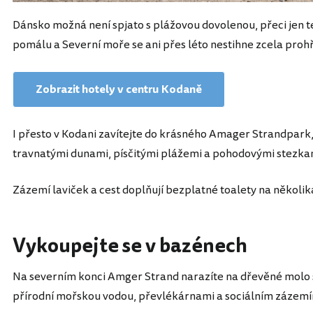
Dánsko možná není spjato s plážovou dovolenou, přeci jen te
pomálu a Severní moře se ani přes léto nestihne zcela prohř
Zobrazit hotely v centru Kodaně
I přesto v Kodani zavítejte do krásného Amager Strandpark,
travnatými dunami, písčitými plážemi a pohodovými stezkami 
Zázemí laviček a cest doplňují bezplatné toalety na několik
Vykoupejte se v bazénech
Na severním konci Amger Strand narazíte na dřevěné molo 
přírodní mořskou vodou, převlékárnami a sociálním zázemí