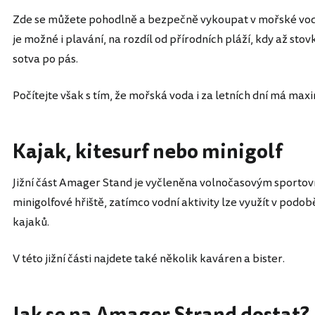
Zde se můžete pohodlně a bezpečně vykoupat v mořské vod
je možné i plavání, na rozdíl od přírodních pláží, kdy až s
sotva po pás.
Počítejte však s tím, že mořská voda i za letních dní má max
Kajak, kitesurf nebo minigolf
Jižní část Amager Stand je vyčleněna volnočasovým sporto
minigolfové hřiště, zatímco vodní aktivity lze využít v pod
kajaků.
V této jižní části najdete také několik kaváren a bister.
Jak se na Amager Strand dostat?