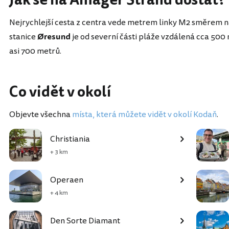
Nejrychlejší cesta z centra vede metrem linky M2 směrem na
stanice
Øresund
je od severní části pláže vzdálená cca 500
asi 700 metrů.
Co vidět v okolí
Objevte všechna
místa, která můžete vidět v okolí Kodaň
.
Christiania
+ 3 km
Operaen
+ 4 km
Den Sorte Diamant