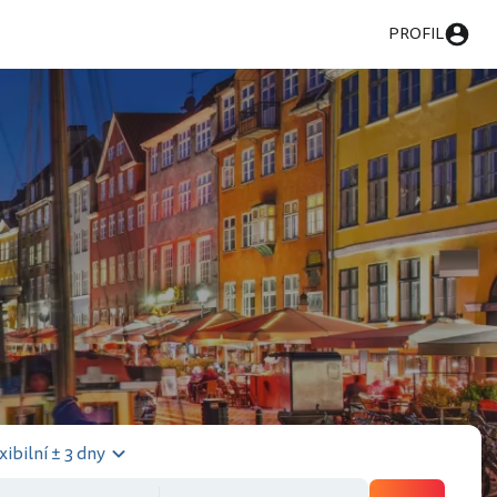
PROFIL
xibilní ± 3 dny