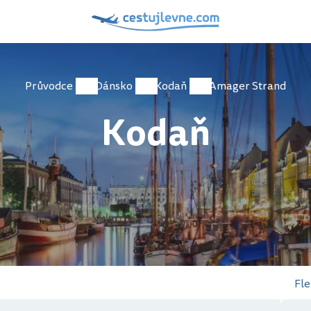
Průvodce
Dánsko
Kodaň
Amager Strand
Kodaň
Fle