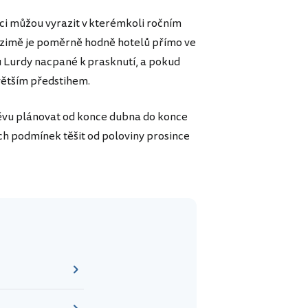
íci můžou vyrazit v kterémkoli ročním
v zimě je poměrně hodně hotelů přímo ve
u Lurdy nacpané k prasknutí, a pokud
jvětším předstihem.
štěvu plánovat od konce dubna do konce
ích podmínek těšit od poloviny prosince