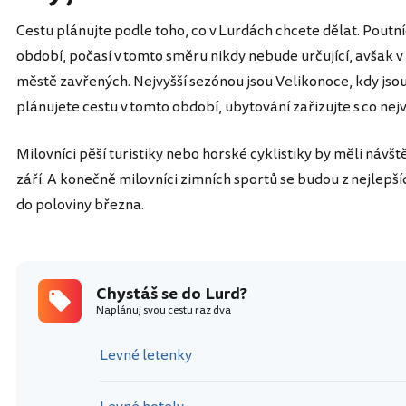
Cestu plánujte podle toho, co v Lurdách chcete dělat. Poutn
období, počasí v tomto směru nikdy nebude určující, avšak 
městě zavřených. Nejvyšší sezónou jsou Velikonoce, kdy jso
plánujete cestu v tomto období, ubytování zařizujte s co ne
Milovníci pěší turistiky nebo horské cyklistiky by měli náv
září. A konečně milovníci zimních sportů se budou z nejlepš
do poloviny března.
Chystáš se do Lurd?
Naplánuj svou cestu raz dva
Levné letenky