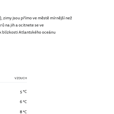
), zimy jsou přímo ve městě mírnější než
rů na jih a ocitnete se ve
 blízkosti Atlantského oceánu
VZDUCH
5 °C
6 °C
8 °C