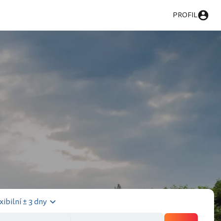
PROFIL
xibilní ± 3 dny