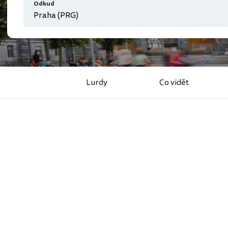
Odkud
Lurdy
Co vidět