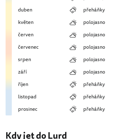
duben
přeháňky
květen
polojasno
červen
polojasno
červenec
polojasno
srpen
polojasno
září
polojasno
říjen
přeháňky
listopad
přeháňky
prosinec
přeháňky
Kdy jet do Lurd