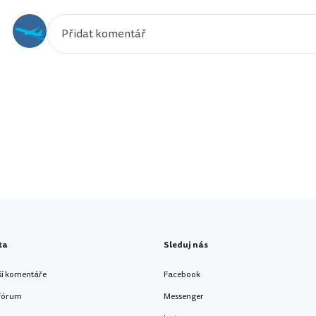
ta
Sleduj nás
ší komentáře
Facebook
 fórum
Messenger