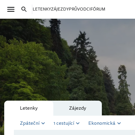
LETENKY
ZÁJEZDY
PRŮVODCI
FÓRUM
Letenky
Zájezdy
Zpáteční
1 cestující
Ekonomická