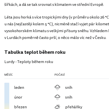
šířkách, a dá se tak srovnat s klimatem ve střední Evropě.
Léta jsou horká s více tropickými dny (v průměru okolo 26 °C
u nás (nejčastěji kolem 5 °C), nicméně stačí vyjet pár kilomet
vysokohorském klimatu s velkými přísuny sněhu. Vzhledem k
v Lurdách poměrně často prší, o něco málo víc než v Česku.
Tabulka teplot během roku
Lurdy - Teploty během roku
MĚSÍC
POČASÍ
leden
sníh
únor
sníh
březen
přeháňky