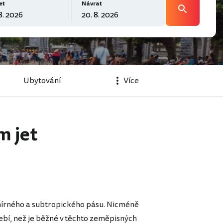
et
Návrat
Ubytování
Více
m jet
 mírného a subtropického pásu. Nicméně
ebí, než je běžné v těchto zeměpisných