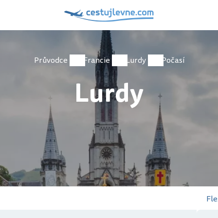
Průvodce
Francie
Lurdy
Počasí
Lurdy
Fle