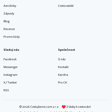
Aerolinky
Cestovatelé
Zájezdy
Blog
Recenze
Promo kódy
Sleduj nás
Společnost
Facebook
O nás
Messenger
Kontakt
Instagram
Kariéra
X / Twitter
Pro CK
RSS
© 2026 Cestujlevne.com s.r.o.
Z lásky k cestování