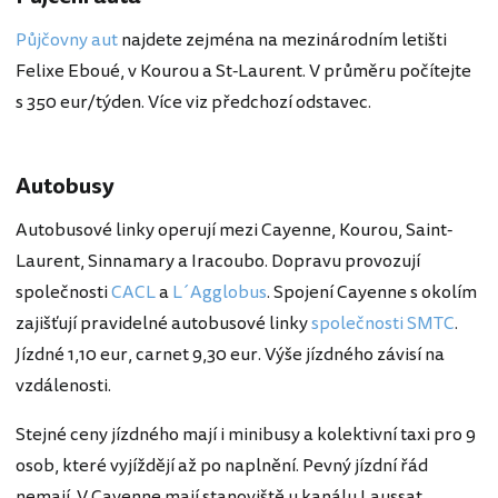
Půjčovny aut
najdete zejména na mezinárodním letišti
Felixe Eboué, v Kourou a St-Laurent. V průměru počítejte
s 350 eur/týden. Více viz předchozí odstavec.
Autobusy
Autobusové linky operují mezi Cayenne, Kourou, Saint-
Laurent, Sinnamary a Iracoubo. Dopravu provozují
společnosti
CACL
a
L´Agglobus
. Spojení Cayenne s okolím
zajišťují pravidelné autobusové linky
společnosti SMTC
.
Jízdné 1,10 eur, carnet 9,30 eur. Výše jízdného závisí na
vzdálenosti.
Stejné ceny jízdného mají i minibusy a kolektivní taxi pro 9
osob, které vyjíždějí až po naplnění. Pevný jízdní řád
nemají. V Cayenne mají stanoviště u kanálu Laussat.