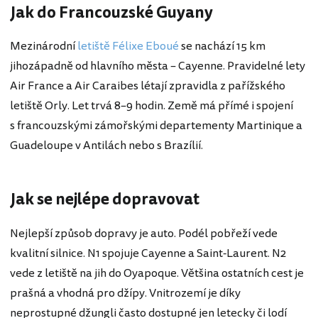
Jak do Francouzské Guyany
Mezinárodní
letiště Félixe Eboué
se nachází 15 km
jihozápadně od hlavního města – Cayenne. Pravidelné lety
Air France a Air Caraibes létají zpravidla z pařížského
letiště Orly. Let trvá 8–9 hodin. Země má přímé i spojení
s francouzskými zámořskými departementy Martinique a
Guadeloupe v Antilách nebo s Brazílií.
Jak se nejlépe dopravovat
Nejlepší způsob dopravy je auto. Podél pobřeží vede
kvalitní silnice. N1 spojuje Cayenne a Saint-Laurent. N2
vede z letiště na jih do Oyapoque. Většina ostatních cest je
prašná a vhodná pro džípy. Vnitrozemí je díky
neprostupné džungli často dostupné jen letecky či lodí