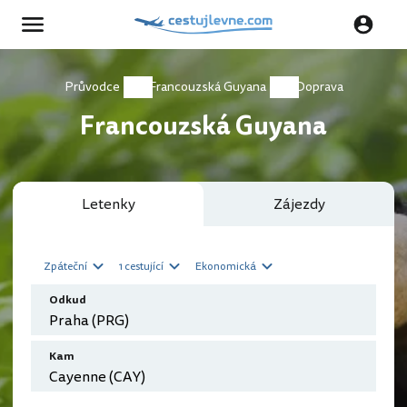
Průvodce
Francouzská Guyana
Doprava
Francouzská Guyana
Letenky
Zájezdy
Zpáteční
1 cestující
Ekonomická
Odkud
Kam