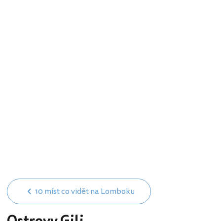
10 míst co vidět na Lomboku