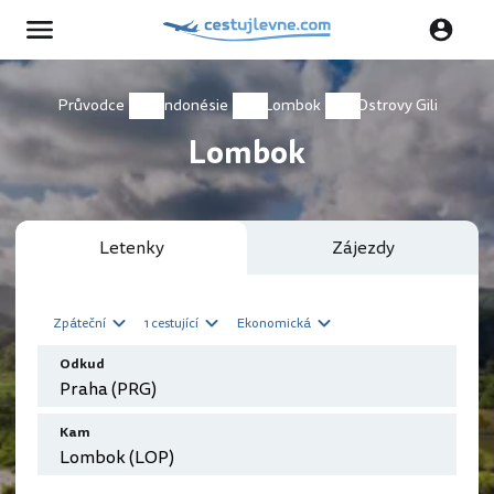
Průvodce
Indonésie
Lombok
Ostrovy Gili
Lombok
Letenky
Zájezdy
Zpáteční
1 cestující
Ekonomická
Odkud
Kam