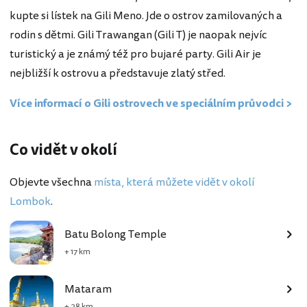
kupte si lístek na Gili Meno. Jde o ostrov zamilovaných a
rodin s dětmi. Gili Trawangan (Gili T) je naopak nejvíc
turistický a je známý též pro bujaré party. Gili Air je
nejbližší k ostrovu a představuje zlatý střed.
Více informací o Gili ostrovech ve speciálním průvodci >
Co vidět v okolí
Objevte všechna
místa, která můžete vidět v okolí
Lombok
.
Batu Bolong Temple
+ 17 km
Mataram
+ 28 km