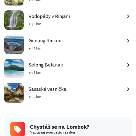
Vodopády v Rinjani
+ 38 km
Gunung Rinjani
+ 42 km
Selong Belanak
+ 58 km
Sasaská vesnička
+ 59 km
Chystáš se na Lombok?
Naplánuj svou cestu raz dva