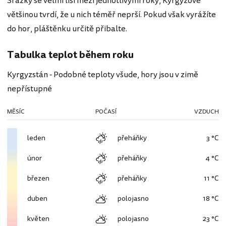
Srážky se velmi liší mezi jednotlivými roky, Kyrgyzové
většinou tvrdí, že u nich téměř neprší. Pokud však vyrážíte
do hor, pláštěnku určitě přibalte.
Tabulka teplot během roku
Kyrgyzstán - Podobné teploty všude, hory jsou v zimě
nepřístupné
MĚSÍC
POČASÍ
VZDUCH
leden
přeháňky
3 °C
únor
přeháňky
4 °C
březen
přeháňky
11 °C
duben
polojasno
18 °C
květen
polojasno
23 °C