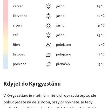
červen
jasno
29 °C
červenec
jasno
32 °C
srpen
jasno
31 °C
září
jasno
25 °C
říjen
polojasno
17 °C
listopad
polojasno
11 °C
prosinec
přeháňky
5 °C
Kdy jet do Kyrgyzstánu
V Kyrgyzstánu je v letních měsících opravdu teplo, ale
pokud jedete na delší dobu, brzy přivyknete. Je tedy