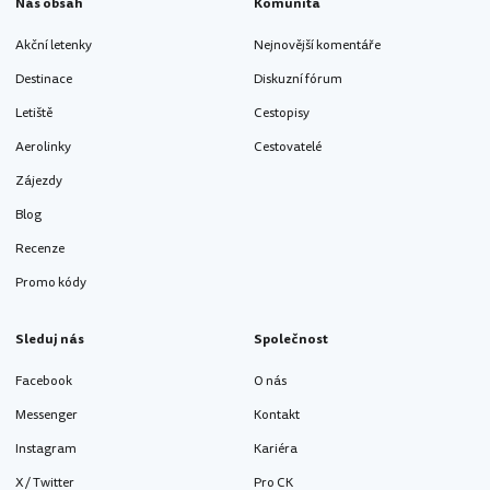
Náš obsah
Komunita
Akční letenky
Nejnovější komentáře
Destinace
Diskuzní fórum
Letiště
Cestopisy
Aerolinky
Cestovatelé
Zájezdy
Blog
Recenze
Promo kódy
Sleduj nás
Společnost
Facebook
O nás
Messenger
Kontakt
Instagram
Kariéra
X / Twitter
Pro CK