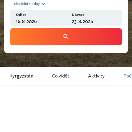
Flexibilní ± 3 dny
Odlet
Návrat
Kyrgyzstán
Co vidět
Aktivity
Poč