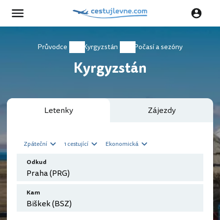
Průvodce
Kyrgyzstán
Počasí a sezóny
Kyrgyzstán
Letenky
Zájezdy
Zpáteční
1 cestující
Ekonomická
Odkud
Kam