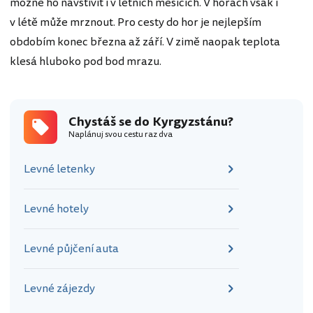
možné ho navštívit i v letních měsících. V horách však i
v létě může mrznout. Pro cesty do hor je nejlepším
obdobím konec března až září. V zimě naopak teplota
klesá hluboko pod bod mrazu.
Chystáš se do Kyrgyzstánu?
Naplánuj svou cestu raz dva
Levné letenky
Levné hotely
Levné půjčení auta
Levné zájezdy