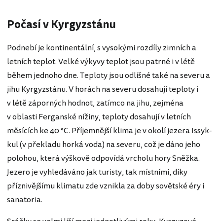
Počasí v Kyrgyzstánu
Podnebí je kontinentální, s vysokými rozdíly zimních a
letních teplot. Velké výkyvy teplot jsou patrné i v létě
během jednoho dne. Teploty jsou odlišné také na severu a
jihu Kyrgyzstánu. V horách na severu dosahují teploty i
v létě záporných hodnot, zatímco na jihu, zejména
v oblasti Ferganské nížiny, teploty dosahují v letních
měsících ke 40 °C. Příjemnější klima je v okolí jezera Issyk-
kul (v překladu horká voda) na severu, což je dáno jeho
polohou, která výškově odpovídá vrcholu hory Sněžka.
Jezero je vyhledáváno jak turisty, tak místními, díky
příznivějšímu klimatu zde vznikla za doby sovětské éry i
sanatoria.