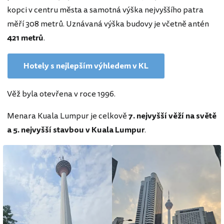
kopci v centru města a samotná výška nejvyššího patra
měří 308 metrů. Uznávaná výška budovy je včetně antén
421 metrů
.
Hotely s nejlepším výhledem v KL
Věž byla otevřena v roce 1996.
Menara Kuala Lumpur je celkově
7. nejvyšší věží na světě
a 5. nejvyšší stavbou v Kuala Lumpur
.