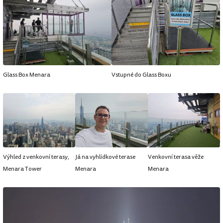
Glass Box Menara
Vstupné do Glass Boxu
Výhled z venkovní terasy,
Já na vyhlídkové terase
Venkovní terasa věže
Menara Tower
Menara
Menara