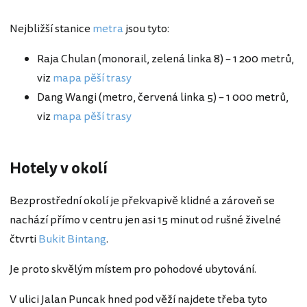
Nejbližší stanice
metra
jsou tyto:
Raja Chulan (monorail, zelená linka 8) – 1 200 metrů,
viz
mapa pěší trasy
Dang Wangi (metro, červená linka 5) – 1 000 metrů,
viz
mapa pěší trasy
Hotely v okolí
Bezprostřední okolí je překvapivě klidné a zároveň se
nachází přímo v centru jen asi 15 minut od rušné živelné
čtvrti
Bukit Bintang
.
Je proto skvělým místem pro pohodové ubytování.
V ulici Jalan Puncak hned pod věží najdete třeba tyto