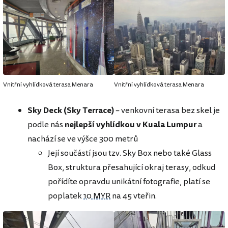
Vnitřní vyhlídková terasa Menara
Vnitřní vyhlídková terasa Menara
Sky Deck (Sky Terrace)
– venkovní terasa bez skel je
podle nás
nejlepší vyhlídkou v Kuala Lumpur
a
nachází se ve výšce 300 metrů
Její součástí jsou tzv. Sky Box nebo také Glass
Box, struktura přesahující okraj terasy, odkud
pořídíte opravdu unikátní fotografie, platí se
poplatek
10 MYR
na 45 vteřin.