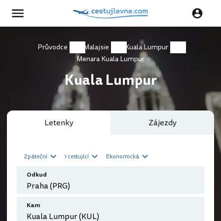
Průvodce
Malajsie
Kuala Lumpur
Menara Kuala Lumpur
Kuala Lumpur
Letenky
Zájezdy
Zpáteční
1 cestující
Ekonomická
Odkud
Kam