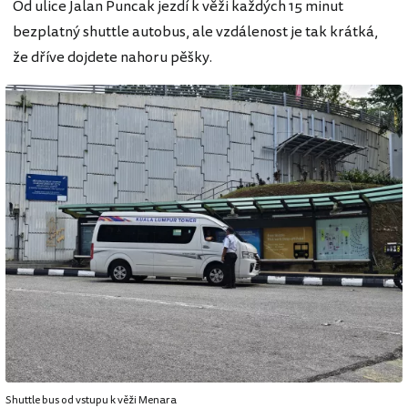
Od ulice Jalan Puncak jezdí k věži každých 15 minut
bezplatný shuttle autobus, ale vzdálenost je tak krátká,
že dříve dojdete nahoru pěšky.
Shuttle bus od vstupu k věži Menara