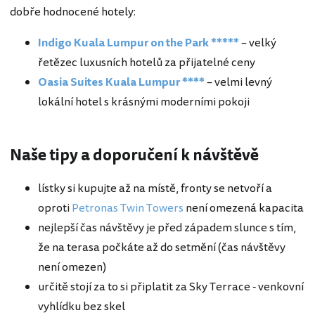
dobře hodnocené hotely:
Indigo Kuala Lumpur on the Park *****
– velký
řetězec luxusních hotelů za přijatelné ceny
Oasia Suites Kuala Lumpur ****
– velmi levný
lokální hotel s krásnými moderními pokoji
Naše tipy a doporučení k návštěvě
lístky si kupujte až na místě, fronty se netvoří a
oproti
Petronas Twin Towers
není omezená kapacita
nejlepší čas návštěvy je před západem slunce s tím,
že na terasa počkáte až do setmění (čas návštěvy
není omezen)
určitě stojí za to si připlatit za Sky Terrace - venkovní
vyhlídku bez skel