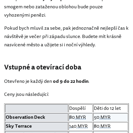
smogem nebo zataženou oblohou bude pouze
vyhozenými penězi.
Pokud bych mluvil za sebe, pak jednoznačně nejlepší čas k
návštěvě je večer při západu slunce. Budete mít krásně
nasvícené město a užijete si i noční výhledy.
Vstupné a otevírací doba
Otevřeno je každý den
od 9 do 22 hodin
.
Ceny jsou následující:
Dospělí
Děti do 12 let
Observation Deck
80 MYR
50 MYR
Sky Terrace
140 MYR
80 MYR