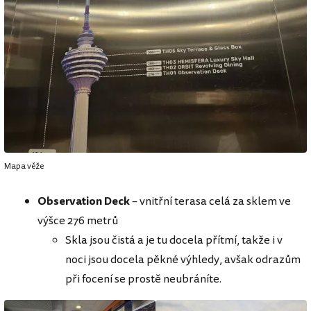
Mapa věže
Observation Deck
– vnitřní terasa celá za sklem ve
výšce 276 metrů
Skla jsou čistá a je tu docela přítmí, takže i v
noci jsou docela pěkné výhledy, avšak odrazům
při focení se prostě neubráníte.