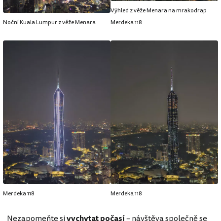
Výhled z věže Menara na mrakodrap
Noční Kuala Lumpur z věže Menara
Merdeka 118
Merdeka 118
Merdeka 118
Nezapomeňte si
vychytat počasí
– návštěva společně se