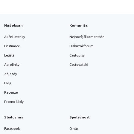
Náš obsah
Komunita
Akční letenky
Nejnovější komentáře
Destinace
Diskuzní fórum
Letiště
Cestopisy
Aerolinky
Cestovatelé
Zájezdy
Blog
Recenze
Promo kódy
Sleduj nás
Společnost
Facebook
O nás