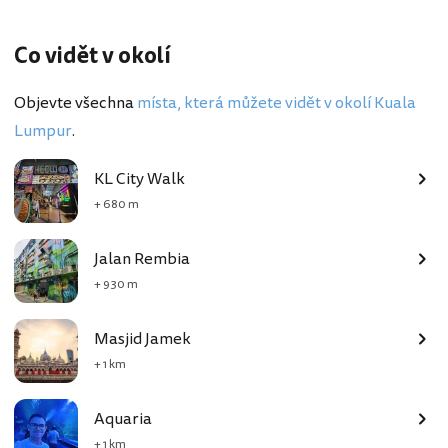
Co vidět v okolí
Objevte všechna
místa, která můžete vidět v okolí Kuala
Lumpur
.
KL City Walk
+ 680 m
Jalan Rembia
+ 930 m
Masjid Jamek
+ 1 km
Aquaria
+ 1 km